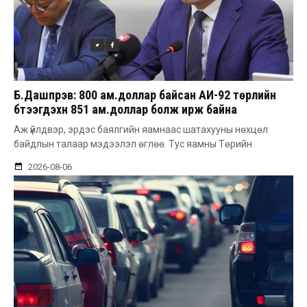
Б.Дашпүрэв: 800 ам.доллар байсан АИ-92 төрлийн
бүтээгдэхүүн 851 ам.доллар болж ирж байна
Аж үйлдвэр, эрдэс баялгийн яамнаас шатахууны нөхцөл
байдлын талаар мэдээлэл өглөө. Тус яамны Төрийн
2026-08-06