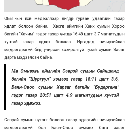
ОБЕГ-ын өгсөн мэдээллээр өчигдөр гурван удаагийн газар
хөдлөлт болсон байна. Хөвсгөл аймгийн Ханх сумын Хороо
багийн “Хачим” гэдэг газар өчигдөр 16:48 цагт 3.7 магнитудын
хүчтэй газар хөдлөлт болжээ. Иргэдэд чичирхийлэл
мэдрэгдээгүй бөгөөд учирсан хохиролгүй тухай сумын Засаг
дарга мэдээлсэн байна.
Мөн Өмнөговь аймгийн Сэврэй сумын Сайншанд
багийн “Шургуул” хэмээх газар 18:11 цагт 3.6,
Баян-Овоо сумын Харзаг багийн “Бударгана”
гэдэг газар 20:51 цагт 4.9 магнитудын хүчтэй
газар хөдөлжээ.
Сэврэй сумын нутагт болсон газар хөдлөлтийн чичирхийлэл
мэдрэгдээгүй бол Баян-Овоо сумынх бага зэрэг