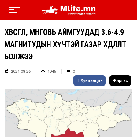
ХӨВСГӨЛ, ӨМНӨГОВЬ АЙМГУУДАД 3.6-4.9
МАГНИТУДЫН ХҮЧТЭЙ ГАЗАР ХӨДЛӨЛТ
БОЛЖЭЭ
2021-08-26
1046
0
Хуваалцах
Жиргэх