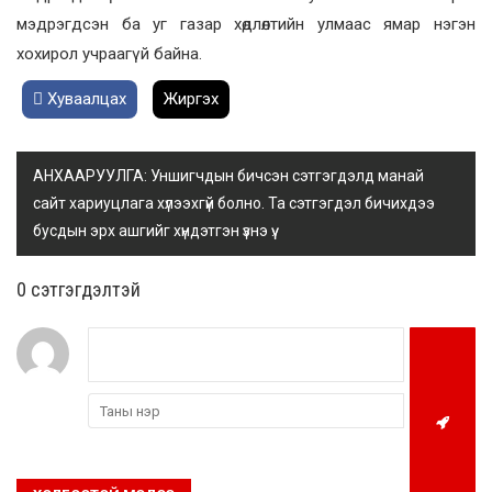
мэдрэгдсэн ба уг газар хөдлөлтийн улмаас ямар нэгэн
хохирол учраагүй байна.
Хуваалцах
Жиргэх
АНХААРУУЛГА: Уншигчдын бичсэн сэтгэгдэлд манай
сайт хариуцлага хүлээхгүй болно. Та сэтгэгдэл бичихдээ
бусдын эрх ашгийг хүндэтгэн үзнэ үү.
0 cэтгэгдэлтэй