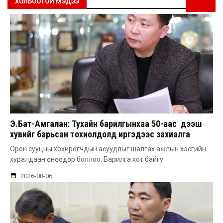
ХОЛБООТОЙ МЭДЭЭ
Э.Бат-Амгалан: Тухайн барилгынхаа 50-аас дээш
хувийг барьсан тохиолдолд иргэдээс захиалга
авдаг болгоно
Орон сууцны хохирогчдын асуудлыг шалгах ажлын хэсгийн
хуралдаан өнөөдөр боллоо. Барилга хот байгу
2026-08-06