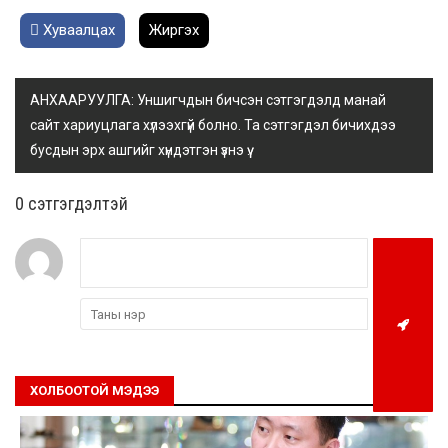
Хуваалцах
Жиргэх
АНХААРУУЛГА: Уншигчдын бичсэн сэтгэгдэлд манай
сайт хариуцлага хүлээхгүй болно. Та сэтгэгдэл бичихдээ
бусдын эрх ашгийг хүндэтгэн үзнэ үү.
0 cэтгэгдэлтэй
ХОЛБООТОЙ МЭДЭЭ