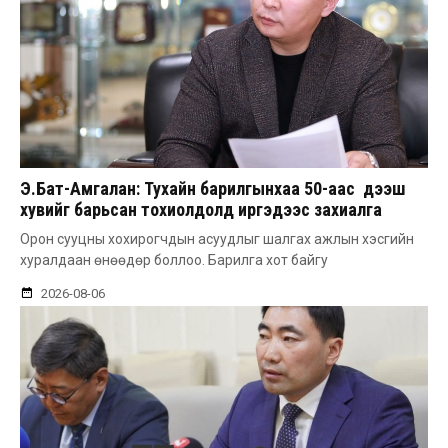
Э.Бат-Амгалан: Тухайн барилгынхаа 50-аас дээш
хувийг барьсан тохиолдолд иргэдээс захиалга
авдаг болгоно
Орон сууцны хохирогчдын асуудлыг шалгах ажлын хэсгийн
хуралдаан өнөөдөр боллоо. Барилга хот байгу
2026-08-06