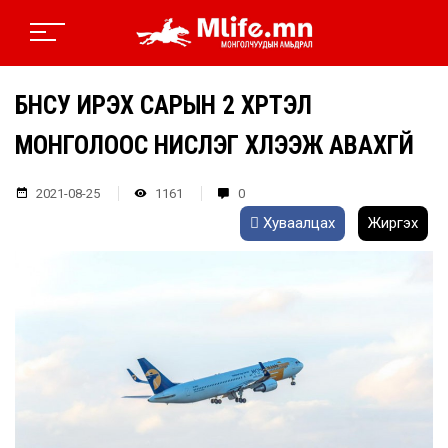
БНСУ ИРЭХ САРЫН 2 ХҮРТЭЛ
МОНГОЛООС НИСЛЭГ ХҮЛЭЭЖ АВАХГҮЙ
2021-08-25
1161
0
Хуваалцах
Жиргэх