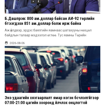
Б.Дашпүрэв: 800 ам.доллар байсан АИ-92 төрлийн
бүтээгдэхүүн 851 ам.доллар болж ирж байна
Аж үйлдвэр, эрдэс баялгийн яамнаас шатахууны нөхцөл
байдлын талаар мэдээлэл өглөө. Тус яамны Төрийн
2026-08-06
Энэ удаагийн хязгаарлалт ямар нэгэн бүсчлэлгүйгээр
07:00-21:00 цагийн хооронд үйлчлэх онцлогтой