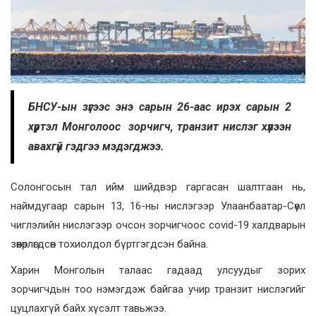
БНСУ-ын зүгээс энэ сарын 26-аас ирэх сарын 2
хүртэл Монголоос зорчигч, транзит нислэг хүлээн
авахгүй гэдгээ мэдэгджээ.
Солонгосын тал ийм шийдвэр гаргасан шалтгаан нь,
наймдугаар сарын 13, 16-ны нислэгээр Улаанбаатар-Сөүл
чиглэлийн нислэгээр очсон зорчигчоос сovid-19 халдварын
зөөвөрлөгдсөн тохиолдол бүртгэгдсэн байна.
Харин Монголын талаас гадаад улсуудыг зорих
зорчигчдын тоо нэмэгдэж байгаа учир транзит нислэгийг
цуцлахгүй байх хүсэлт тавьжээ.