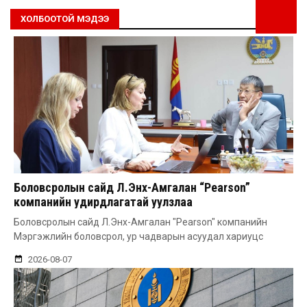
ХОЛБООТОЙ МЭДЭЭ
Боловсролын сайд Л.Энх-Амгалан “Pearson”
компанийн удирдлагатай уулзлаа
Боловсролын сайд Л.Энх-Амгалан "Pearson" компанийн
Мэргэжлийн боловсрол, ур чадварын асуудал хариуцс
2026-08-07