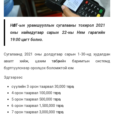
НӨАТ-ын урамшууллын сугалааны тохирол 2021
оны наймдугаар сарын 22-ны Ням гарагийн
19:00 цагт болно.
Сугалаанд 2021 оны долдугаар сарын 1-30-нд худалдан
авалт хийж, цахим төлбөрийн баримтын системд
бүртгүүлснээр оролцох боломжтой юм.
Эдгээрээс
сүүлийн 3 орон таарвал 30,000 төгрөг,
4 орон таарвал 100,000 төгрөг,
5 орон таарвал 500,000 төгрөг,
6 орон таарвал 1,500,000 төгрөг,
7 орон таарвал 3,000,000 төгрөг,