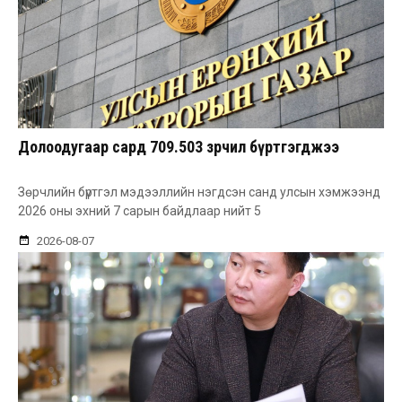
Долоодугаар сард 709.503 зөрчил бүртгэгджээ
Зөрчлийн бүртгэл мэдээллийн нэгдсэн санд улсын хэмжээнд
2026 оны эхний 7 сарын байдлаар нийт 5
2026-08-07