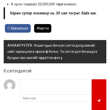
8 орон таарвал 20,000,000 төгрөг хожино.
Харин супер хонжвор нь 30 сая төгрөг байх аж.
Хуваалцах
Жиргэх
АНХААРУУЛГА: Уншигчдын бичсэн сэтгэгдэлд манай
сайт хариуцлага хүлээхгүй болно. Та сэтгэгдэл бичихдээ
бусдын эрх ашгийг хүндэтгэн үзнэ үү.
0 cэтгэгдэлтэй