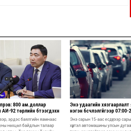
үрэв: 800 ам.доллар
Энэ удаагийн хязгаарлалт
 АИ-92 төрлийн бүтээгдэхүүн
нэгэн бүсчлэлгүйгээр 07:00-
м.доллар болж ирж байна
цагийн хооронд үйлчлэх
вэр, эрдэс баялгийн яамнаас
Энэ сарын 15-аас есдүгээр сар
онцлогтой
уны нөхцөл байдлын талаар
хүртэл автомашины улсын дуга