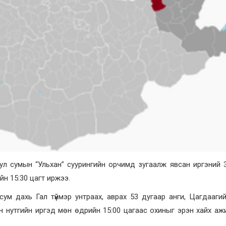
л сумын “Ульхан” суурингийн орчимд зугаалж явсан иргэний 
йн 15:30 цагт иржээ.
м дахь Гал түймэр унтраах, аврах 53 дугаар анги, Цагдаагий
н нутгийн иргэд мөн өдрийн 15:00 цагаас охиныг эрэн хайх аж