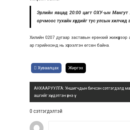
Эрлийн явцад 20:00 цагт ОХУ-ын Мангут х
орчмоос тухайн хүүхдийг тус улсын хилчид
Хилийн 0207 дугаар заставын ерөнхий жижүүрээр ахл
ар гэрийнхэнд нь хүлээлгэн өгсөн байна.
Хуваалцах
Жиргэх
АНХААРУУЛГА: Уншигчдын бичсэн сэтгэгдэлд манай
ашгийг хүндэтгэн үзнэ үү.
0 cэтгэгдэлтэй