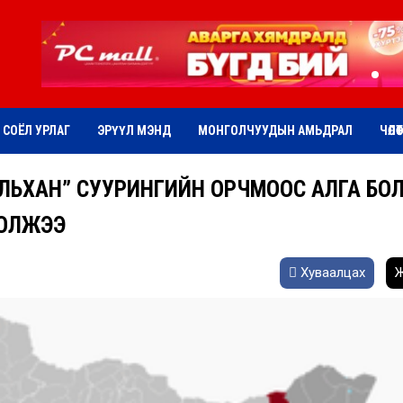
СОЁЛ УРЛАГ
ЭРҮҮЛ МЭНД
МОНГОЛЧУУДЫН АМЬДРАЛ
ЧӨЛӨ
ЛЬХАН” СУУРИНГИЙН ОРЧМООС АЛГА БО
 ОЛЖЭЭ
Хуваалцах
Ж