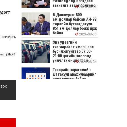
тохиолдолд иргэдээс
захиалга авдаг болгоно
2026-08-06
мдэгт
Б.Дашпүрэв: 800
ам.доллар байсан АИ-92
төрлийн бүтээгдэхүүн
851 ам.доллар болж ирж
байна
2026-08-06
 авчирч,
Энэ удаагийн
хязгаарлалт ямар нэгэн
бүсчлэлгүйгээр 07:00-
лж: ОБЕГ
21:00 цагийн хооронд
үйлчлэх онцлогтой
2026-08-04
Тээврийн хэрэгслийн
шатахуун авах хуваарийг
танилцуулж байна
 эрх
2026-08-04
СОНИРХОЛТОЙ: Ихэр
шар, цусан толботой
өндөг аюултай юу?
2026-08-04
Улсын заан