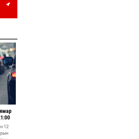
Д.Алтанцоож энэ сарын
17-ны өдөр “Заан
Жимни” автомашинаа
гардан авна
2026-08-03
Г.Дамдинням: Улсын
дугаарын тэгш,
сондгойгоор хязгаарлан
шатахуун олгоно
2026-08-03
ОХУ шатахууны
экспортын хоригоо 2027
оны нэгдүгээр сар
хүртэл сунгажээ
2026-07-31
Шинэ бүтцээр хичээлийн
жил дөрвөн улиралтай
боллоо
2026-07-28
 ямар
21:00
Нийслэлийн хэмжээнд
өнгөрсөн долоо хоногт
ын 12
гал түймрийн 35
дуудлага бүртгэгджээ
арын