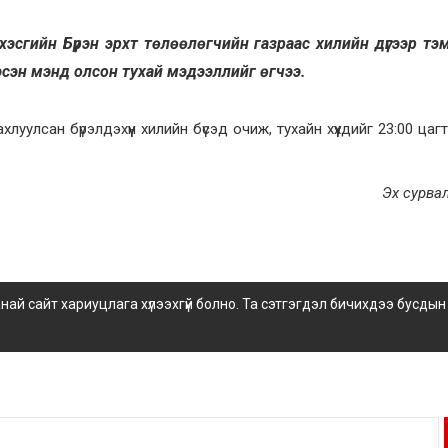
эсгийн Бүрэн эрхт төлөөлөгчийн газраас хилийн дүгээр тэ
 эсэн мэнд олсон тухай мэдээллийг өгчээ.
уулсан бүрэлдэхүүн хилийн бүсэд очиж, тухайн хүүхдийг 23:00 цагт
Эх сурва
 сайт хариуцлага хүлээхгүй болно. Та сэтгэгдэл бичихдээ бусдын