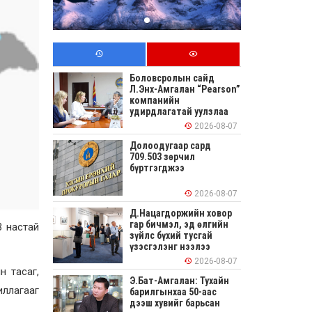
Боловсролын сайд
Л.Энх-Амгалан “Pearson”
компанийн
удирдлагатай уулзлаа
2026-08-07
Долоодугаар сард
709.503 зөрчил
бүртгэгджээ
2026-08-07
Д.Нацагдоржийн ховор
гар бичмэл, эд өлгийн
3 настай
зүйлс бүхий тусгай
үзэсгэлэнг нээлээ
2026-08-07
н тасаг,
Э.Бат-Амгалан: Тухайн
иллагааг
барилгынхаа 50-аас
дээш хувийг барьсан