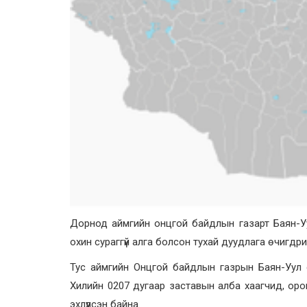
Дорнод аймгийн онцгой байдлын газарт Баян-Уу
охин сураггүй алга болсон тухай дуудлага өчигдри
Тус аймгийн Онцгой байдлын газрын Баян-Уул су
Хилийн 0207 дугаар заставын алба хаагчид, оро
эхлүүлсэн байна.