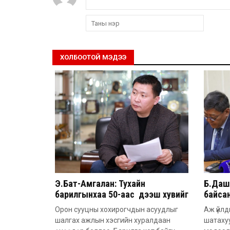
ХОЛБООТОЙ МЭДЭЭ
Э.Бат-Амгалан: Тухайн
Б.Дашп
барилгынхаа 50-аас дээш хувийг
байсан
барьсан тохиолдолд иргэдээс
851 а
Орон сууцны хохирогчдын асуудлыг
Аж үйлд
захиалга авдаг болгоно
шалгах ажлын хэсгийн хуралдаан
шатаху