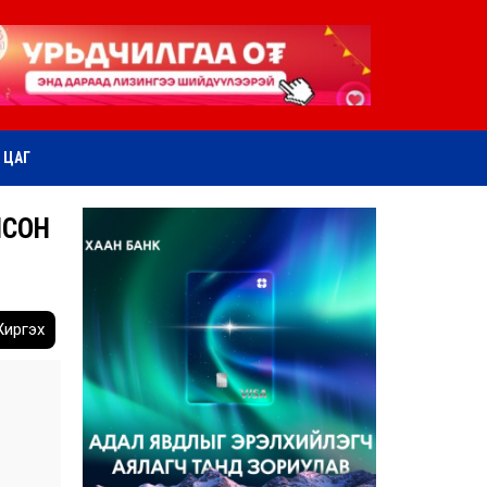
ӨТ ЦАГ
ЛСОН
иргэх