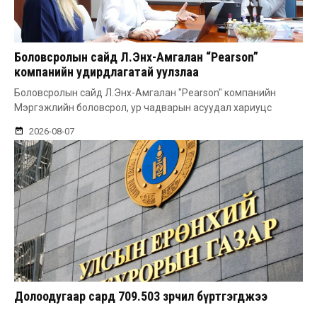
Боловсролын сайд Л.Энх-Амгалан “Pearson”
компанийн удирдлагатай уулзлаа
Боловсролын сайд Л.Энх-Амгалан "Pearson" компанийн
Мэргэжлийн боловсрол, ур чадварын асуудал хариуцс
2026-08-07
Долоодугаар сард 709.503 зөрчил бүртгэгджээ