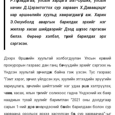
Р.Пүрэвдагва, улсын харцага Бат-Орших, улсын
начин Д.Цэрэнтогтох сур харваач Х.Даваацэцэг
нар өршөөлийн хуульд хамрагдаагүй аж. Харин
Э.Оюунболд аваргын барилдах эрхийг нэг
жилээр хасах шийдвэрийг Дээд шүүхээс гаргасан
билээ. Өөрөөр хэлбэл, түүний барилдах эрх
сэргэсэн.
Дээрх Өршөөлийн хуультай холбогдуулан Улсын ерөнхий
прокурорын газраас дан ганц бөхчүүдийн эрхийг сэргээх нь
Үндсэн хуультай зөрчилдөж байна гэж үзсэн. Тус газраас
“Гэмт хэрэг, зөрчил үйлдсэн хүн, хуулийн этгээдийн эрүүгийн
хариуцлага, зөрчлийн шийтгэлийг нэг удаа өршөөн хэлтрүүлэх,
чөлөөлөх, хасах, ялын төрлийг солихоос гадна Үндэсний их баяр
наадмын тухай хуулийг баримтлан “2021 оны долдугаар
сарын 1-ний өдрөөс өмнө үндэсний бөхийн барилдаан болон сур
харваанд оролцох эрхээ хасуулсан бөх, сур харваачид”-ыг