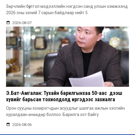
Зөрчлийн бүртгэл мэдээллийн нэгдсэн санд улсын хэмжээнд
2026 оны эхний 7 сарын байдлаар нийт 5
2026-08-07
Э.Бат-Амгалан: Тухайн барилгынхаа 50-аас дээш
хувийг барьсан тохиолдолд иргэдээс захиалга
авдаг болгоно
Орон сууцны хохирогчдын асуудлыг шалгах ажлын хэсгийн
хуралдаан өнөөдөр боллоо. Барилга хот байгу
2026-08-06