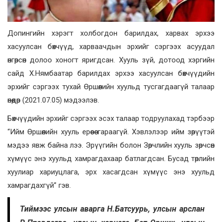
Допингийн хэрэгт холбогдон барилдах, харвах эрхээ
хасуулсан бөхчүүд, харваачдын эрхийг сэргээх асуудал
өнгөрсөн долоо хоногт яригдсан. Хууль зүй, дотоод хэргийн
сайд Х.Нямбаатар барилдах эрхээ хасуулсан бөхчүүдийн
эрхийг сэргээх тухай Өршөөлийн хуульд тусгагдаагүй талаар
өнөөдөр (2021.07.05) мэдээлэв.
Бөхчүүдийн эрхийг сэргээх эсэх талаар тодруулахад тэрбээр
“Ийм Өршөөлийн хууль ерөөсөө гараагүй. Хэвлэлээр ийм зөрүүтэй
мэдээ явж байна лээ. Эрүүгийн болон Зөрчлийн хууль зөрчсөн
хүмүүс энэ хуульд хамрагдахаар батлагдсан. Бусад төрлийн
хуулиар хариуцлага, эрх хасагдсан хүмүүс энэ хуульд
хамрагдахгүй” гэв.
Тиймээс улсын аварга Н.Батсуурь, улсын арслан