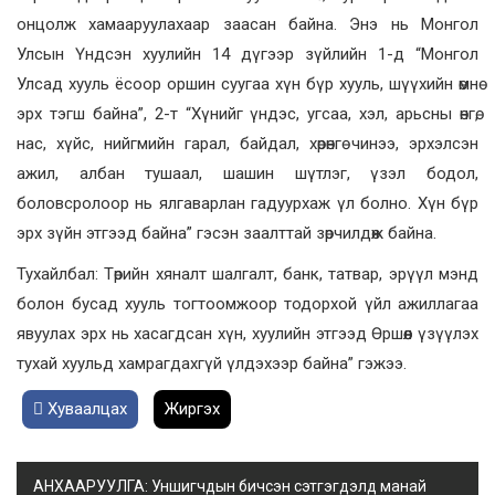
онцолж хамааруулахаар заасан байна. Энэ нь Монгол
Улсын Үндсэн хуулийн 14 дүгээр зүйлийн 1-д “Монгол
Улсад хууль ёсоор оршин суугаа хүн бүр хууль, шүүхийн өмнө
эрх тэгш байна”, 2-т “Хүнийг үндэс, угсаа, хэл, арьсны өнгө,
нас, хүйс, нийгмийн гарал, байдал, хөрөнгө чинээ, эрхэлсэн
ажил, албан тушаал, шашин шүтлэг, үзэл бодол,
боловсролоор нь ялгаварлан гадуурхаж үл болно. Хүн бүр
эрх зүйн этгээд байна” гэсэн заалттай зөрчилдөж байна.
Тухайлбал: Төрийн хяналт шалгалт, банк, татвар, эрүүл мэнд
болон бусад хууль тогтоомжоор тодорхой үйл ажиллагаа
явуулах эрх нь хасагдсан хүн, хуулийн этгээд Өршөөл үзүүлэх
тухай хуульд хамрагдахгүй үлдэхээр байна” гэжээ.
Хуваалцах
Жиргэх
АНХААРУУЛГА: Уншигчдын бичсэн сэтгэгдэлд манай