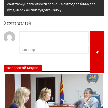
сайт хариуцлага хүлээхгүй болно. Та сэтгэгдэл бичихдээ
бусдын эрх ашгийг хүндэтгэн үзнэ үү.
0 cэтгэгдэлтэй
ХОЛБООТОЙ МЭДЭЭ