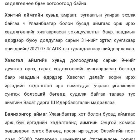
хөдөлгөөнөө бүрэн зогсоогоод байна.
Хэнтий аймгийн хувьд
амралт, зугаалгын улирал эхэлж
байгаа ч Улаанбаатар болон бусад аймгаас орж ирэх
хөдөлгөөнийг хязгаарласан зохицуулалтыг баяр, наадмын
өдрүүдээр буюу долдугаар сарын 31-нийг хүртэл сунгахаар
өчигдрийн/2021.07.4/ АОК-ын хуралдаанаар шийдвэрлэжээ.
Хөвсгөл аймгийн хувьд
долоодугаар сарын 9-нийг
дуустал орох, гарах хөдөлгөөнийг хязгаарласан бөгөөд
баяр наадмын өдрүүдээр Хөвсгөл далайг зорин ирэх
иргэдийн хөдөлгөөн эрс нэмэгддэг учраас үргэлжлүүлэн
сунгаж болзошгүй бөгөөд судалж байгаа талаар тус
аймгийн Засаг дарга Ш.Идэрбаясгалан мэдээллээ.
Баянхонгор аймаг
Улаанбаатар хот болон бусад аймгаас
ирж буй иргэдийн хөдөлгөөнд аймгийн Онцгой комисс
зөвшөөрөл олгох бөгөөд ирсэн иргэдээс Өлзийтийн пост
дээр 25,000 төгрөгөөр шинжилгээг /түргэвчилсэн сорил/