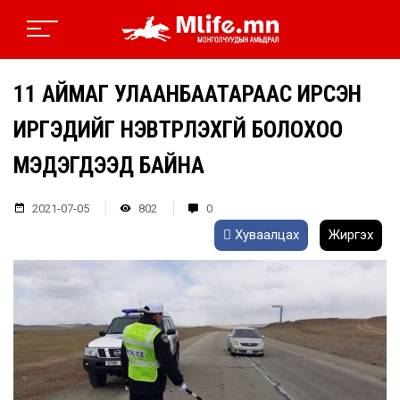
11 АЙМАГ УЛААНБААТАРААС ИРСЭН
ИРГЭДИЙГ НЭВТРҮҮЛЭХГҮЙ БОЛОХОО
МЭДЭГДЭЭД БАЙНА
2021-07-05
802
0
Хуваалцах
Жиргэх