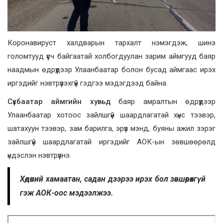
Коронавируст халдварын тархалт нэмэгдэж, шинэ
голомтууд үүсч байгаатай холбогдуулан зарим аймгууд баяр
наадмын өдрүүдээр Улаанбаатар болон бусад аймгаас ирэх
иргэдийг нэвтрүүлэхгүй гэдгээ мэдэгдээд байна.
Сүхбаатар аймгийн хувьд
баяр амралтын өдрүүдээр
Улаанбаатар хотоос зайлшгүй шаардлагатай хүнс тээвэр,
шатахуун тээвэр, зам барилга, эрүүл мэнд, буяны ажил зэрэг
зайлшгүй шаардлагатай иргэдийг АОК-ын зөвшөөрөлд
үндэслэн нэвтрүүлнэ.
Хөдөөний хамаатан, садан дээрээ ирэх бол зөвшөөрөхгүй
гэж АОК-оос мэдээлжээ.