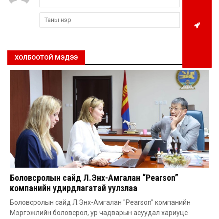
ХОЛБООТОЙ МЭДЭЭ
Боловсролын сайд Л.Энх-Амгалан “Pearson”
компанийн удирдлагатай уулзлаа
Боловсролын сайд Л.Энх-Амгалан "Pearson" компанийн
Мэргэжлийн боловсрол, ур чадварын асуудал хариуцс