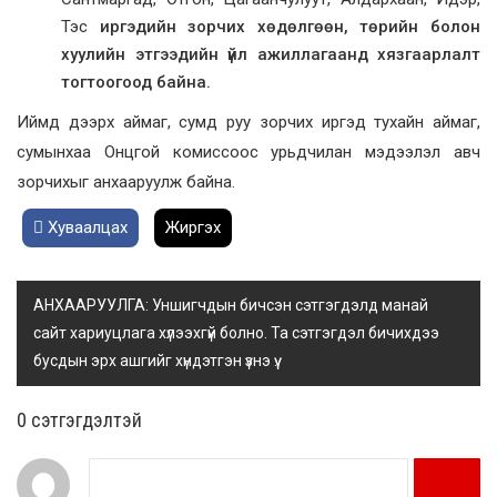
Тэс
иргэдийн зорчих хөдөлгөөн, төрийн болон
хуулийн этгээдийн үйл ажиллагаанд хязгаарлалт
тогтоогоод байна.
Иймд дээрх аймаг, сумд руу зорчих иргэд тухайн аймаг,
сумынхаа Онцгой комиссоос урьдчилан мэдээлэл авч
зорчихыг анхааруулж байна.
Хуваалцах
Жиргэх
АНХААРУУЛГА: Уншигчдын бичсэн сэтгэгдэлд манай
сайт хариуцлага хүлээхгүй болно. Та сэтгэгдэл бичихдээ
бусдын эрх ашгийг хүндэтгэн үзнэ үү.
0 cэтгэгдэлтэй