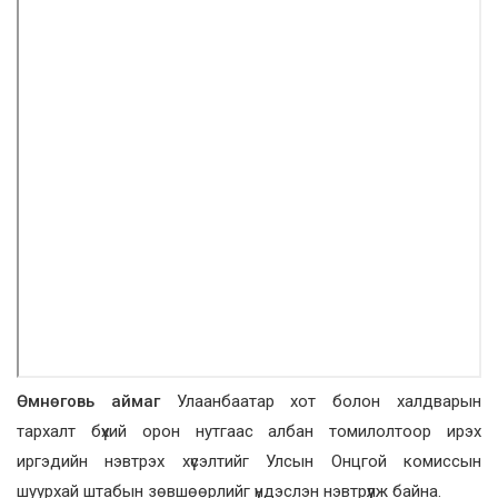
Өмнөговь аймаг
Улаанбаатар хот болон халдварын
тархалт бүхий орон нутгаас албан томилолтоор ирэх
иргэдийн нэвтрэх хүсэлтийг Улсын Онцгой комиссын
шуурхай штабын зөвшөөрлийг үндэслэн нэвтрүүлж байна.