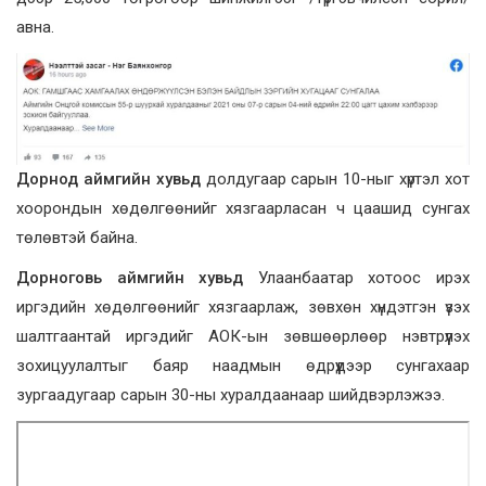
авна.
Дорнод аймгийн хувьд
долдугаар сарын 10-ныг хүртэл хот
хоорондын хөдөлгөөнийг хязгаарласан ч цаашид сунгах
төлөвтэй байна.
Дорноговь аймгийн хувьд
Улаанбаатар хотоос ирэх
иргэдийн хөдөлгөөнийг хязгаарлаж, зөвхөн хүндэтгэн үзэх
шалтгаантай иргэдийг АОК-ын зөвшөөрлөөр нэвтрүүлэх
зохицуулалтыг баяр наадмын өдрүүдээр сунгахаар
зургаадугаар сарын 30-ны хуралдаанаар шийдвэрлэжээ.