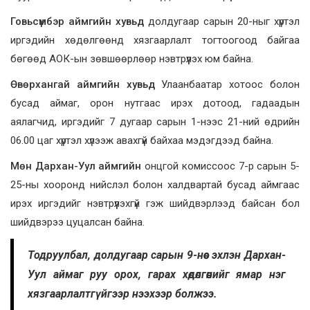
Говьсүмбэр аймгийн хувьд
долдугаар сарын 20-ныг хүртэл
иргэдийн хөдөлгөөнд хязгаарлалт тогтоогоод байгаа
бөгөөд АОК-ын зөвшөөрлөөр нэвтрүүлэх юм байна.
Өвөрхангай аймгийн хувьд
Улаанбаатар хотоос болон
бусад аймаг, орон нутгаас ирэх дотоод, гадаадын
аялагчид, иргэдийг 7 дугаар сарын 1-нээс 21-ний өдрийн
06.00 цаг хүртэл хүлээж авахгүй байхаа мэдэгдээд байна.
Мөн Дархан-Уул аймгийн
онцгой комиссоос 7-р сарын 5-
25-ны хооронд нийслэл болон халдвартай бусад аймгаас
ирэх иргэдийг нэвтрүүлэхгүй гэж шийдвэрлээд байсан бол
шийдвэрээ цуцалсан байна.
Тодруулбал, долдугаар сарын 9-нөөс эхлэн Дархан-
Уул аймаг руу орох, гарах хөдөлгөөнийг ямар нэг
хязгаарлалтгүйгээр нээхээр болжээ.