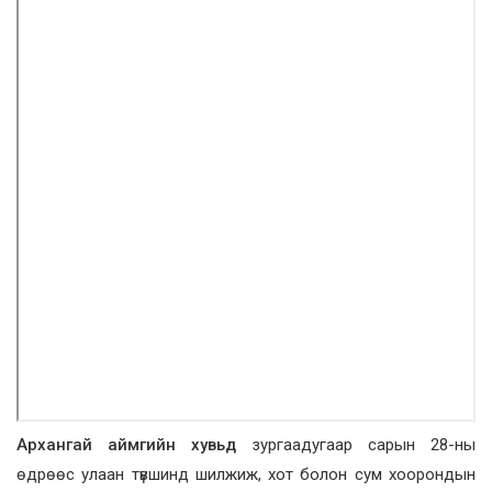
Архангай аймгийн хувьд
зургаадугаар сарын 28-ны
өдрөөс улаан түвшинд шилжиж, хот болон сум хоорондын