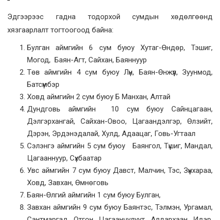
Эдгээрээс гадна тодорхой сумдын хөдөлгөөнд
хязгаарлалт тогтоогоод байна:
Булган аймгийн 6 сум буюу Хутаг-Өндөр, Тэшиг,
Могод, Баян-Агт, Сайхан, Баяннуур
Төв аймгийн 4 сум буюу Лүн, Баян-Өнжүүл, Зуунмод,
Батсүмбэр
Ховд аймгийн 2 сум буюу Б Манхан, Алтай
Дундговь аймгийн 10 сум буюу Сайнцагаан,
Дэлгэрхангай, Сайхан-Овоо, Цагаандэлгэр, Өлзийт,
Дэрэн, Эрдэнэдалай, Хулд, Адаацаг, Говь-Угтаал
Сэлэнгэ аймгийн 5 сум буюу Баянгол, Түшиг, Мандал,
Цагааннуур, Сүхбаатар
Увс аймгийн 7 сум буюу Давст, Малчин, Тэс, Зүүнхараа,
Ховд, Завхан, Өмнөговь
Баян-Өлгий аймгийн 1 сум буюу Булган,
Завхан аймгийн 9 сум буюу Баянтэс, Тэлмэн, Ургамал,
Сантмаргад, Отгон, Цагаанчулуут, Алдархаан, Идэр,