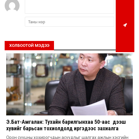
ХОЛБООТОЙ МЭДЭЭ
Э.Бат-Амгалан: Тухайн барилгынхаа 50-аас дээш
хувийг барьсан тохиолдолд иргэдээс захиалга
авдаг болгоно
Орон сууцны хохирогчдын асуудлыг шалгах ажлын хэсгийн