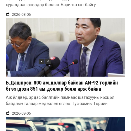
хуралдаан өнөөдөр боллоо. Барилга хот байгу
2026-08-06
Б.Дашпүрэв: 800 ам.доллар байсан АИ-92 төрлийн
бүтээгдэхүүн 851 ам.доллар болж ирж байна
Аж үйлдвэр, эрдэс баялгийн яамнаас шатахууны нөхцөл
байдлын талаар мэдээлэл өглөө. Тус яамны Төрийн
2026-08-06