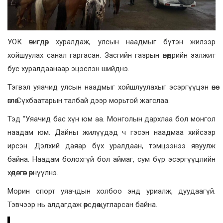
УОК өчигдөр хуралдаж, улсын наадмыг бүтэн жилээр
хойшуулах санал гаргасан. Засгийн газрын өнөөдрийн ээлжит
бус хуралдаанаар эцэслэн шийднэ.
Тэгвэл уяачид улсын наадмыг хойшлуулахыг эсэргүүцэн өнөө
өглөө Сүхбаатарын талбай дээр морьтой жагслаа.
Тэд “Уяачид бас хүн юм аа. Монголын дархлаа бол монгол
наадам юм. Дайны жилүүдэд ч гэсэн наадмаа хийсээр
ирсэн. Дэлхий даяар бүх уралдаан, тэмцээнээ явуулж
байна. Наадам болохгүй бол аймаг, сум бүр эсэргүүцлийн
хөдөлгөөн өрнүүлнэ.
Морин спорт уяачдын холбоо энд уриалж, дуудаагүй.
Тэвчээр нь алдагдаж өөрсдөө цугларсан байна.