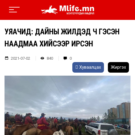
УЯАЧИД: ДАЙНЫ ЖИЛҮҮДЭД Ч ГЭСЭН
НААДМАА ХИЙСЭЭР ИРСЭН
2021-07-02
840
0
Хуваалцах
Жиргэх