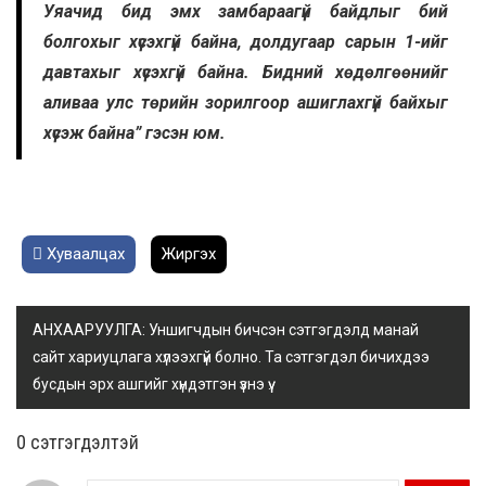
Уяачид бид эмх замбараагүй байдлыг бий
болгохыг хүсэхгүй байна, долдугаар сарын 1-ийг
давтахыг хүсэхгүй байна. Бидний хөдөлгөөнийг
аливаа улс төрийн зорилгоор ашиглахгүй байхыг
хүсэж байна” гэсэн юм.
Хуваалцах
Жиргэх
АНХААРУУЛГА: Уншигчдын бичсэн сэтгэгдэлд манай
сайт хариуцлага хүлээхгүй болно. Та сэтгэгдэл бичихдээ
бусдын эрх ашгийг хүндэтгэн үзнэ үү.
0 cэтгэгдэлтэй