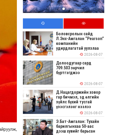
Боловсролын сайд
Л.Энх-Амгалан “Pearson”
компанийн
удирдлагатай уулзлаа
2026-08-07
Долоодугаар сард
709.503 зөрчил
бүртгэгджээ
2026-08-07
Д.Нацагдоржийн ховор
гар бичмэл, эд өлгийн
зүйлс бүхий тусгай
үзэсгэлэнг нээлээ
2026-08-07
Э.Бат-Амгалан: Тухайн
барилгынхаа 50-аас
айруулж,
дээш хувийг барьсан