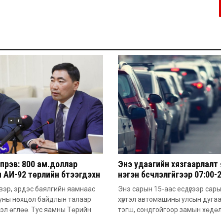
үрэв: 800 ам.доллар
Энэ удаагийн хязгаарлалт
 АИ-92 төрлийн бүтээгдэхүүн
нэгэн бүсчлэлгүйгээр 07:00-
м.доллар болж ирж байна
цагийн хооронд үйлчлэх
вэр, эрдэс баялгийн яамнаас
Энэ сарын 15-аас есдүгээр сар
онцлогтой
уны нөхцөл байдлын талаар
хүртэл автомашины улсын дуга
эл өглөө. Тус яамны Төрийн
тэгш, сондгойгоор замын хөдө