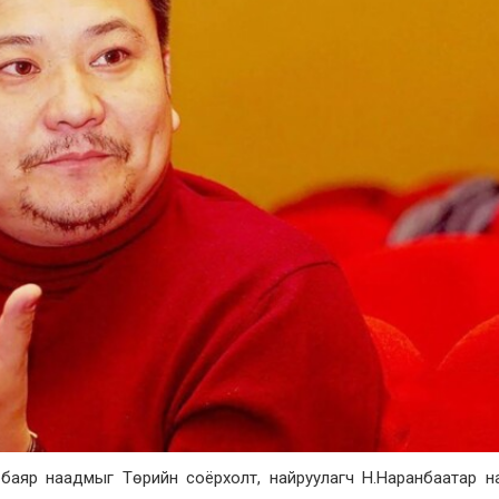
 баяр наадмыг Төрийн соёрхолт, найруулагч Н.Наранбаатар н