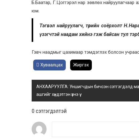
Б.Баатар, Г.Цоггэрэл нар зөвлөх найруулагчаар
юм.
Тэгвэл найруулагч, төрийн соёрхолт Н.На
үзэгчтэй наадам хийнэ гэж байсан тул тэрб
Гэвч наадмыг цахимаар тэмдэглэх болсон учраас
Хуваалцах
Жиргэх
АНХААРУУЛГА: Уншигчдын бичсэн сэтгэгдэлд манай
ашгийг хүндэтгэн үзнэ үү.
0 cэтгэгдэлтэй