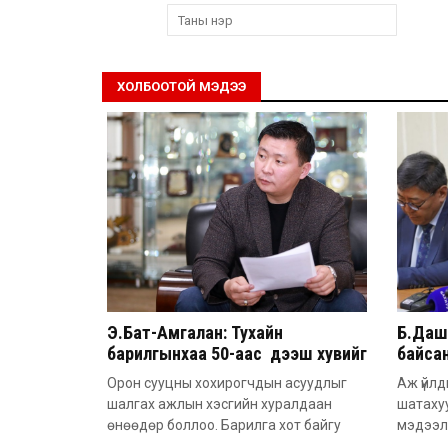
ХОЛБООТОЙ МЭДЭЭ
Э.Бат-Амгалан: Тухайн
Б.Дашп
барилгынхаа 50-аас дээш хувийг
байсан
барьсан тохиолдолд иргэдээс
851 а
Орон сууцны хохирогчдын асуудлыг
Аж үйлд
захиалга авдаг болгоно
шалгах ажлын хэсгийн хуралдаан
шатаху
өнөөдөр боллоо. Барилга хот байгу
мэдээл