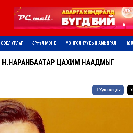
СОЁЛ УРЛАГ
ЭРҮҮЛ МЭНД
МОНГОЛЧУУДЫН АМЬДРАЛ
ЧӨЛӨ
Ч Н.НАРАНБААТАР ЦАХИМ НААДМЫГ
Хуваалцах
Ж