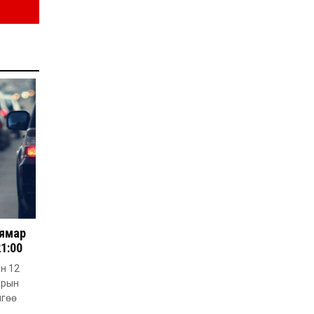
Д.Алтанцоож энэ сарын
17-ны өдөр “Заан
Жимни” автомашинаа
гардан авна
2026-08-03
Г.Дамдинням: Улсын
дугаарын тэгш,
сондгойгоор хязгаарлан
шатахуун олгоно
2026-08-03
ОХУ шатахууны
экспортын хоригоо 2027
оны нэгдүгээр сар
хүртэл сунгажээ
2026-07-31
Шинэ бүтцээр хичээлийн
жил дөрвөн улиралтай
боллоо
 ямар
21:00
2026-07-28
Нийслэлийн хэмжээнд
ын 12
өнгөрсөн долоо хоногт
арын
гал түймрийн 35
лгөө
дуудлага бүртгэгджээ