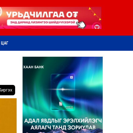
ӨТ ЦАГ
иргэх