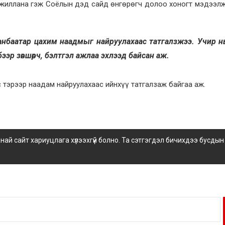
 ажиллана гэж Соёлын дэд сайд өнгөрөгч долоо хоногт мэдээл
ранбаатар цахим наадмыг найруулахаас татгалзжээ. Учир н
ээр зөвшөөрч, бэлтгэл ажлаа эхлээд байсан аж.
 тэрээр наадам найруулахаас ийнхүү татгалзаж байгаа аж.
 сайт хариуцлага хүлээхгүй болно. Та сэтгэгдэл бичихдээ бусдын