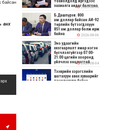
тохиолдолд иргэдээс
ж байсан
захиалга авдаг болгоно
2026-08-06
Б.Дашпүрэв: 800
ам.доллар байсан АИ-92
ь анх
төрлийн бүтээгдэхүүн
851 ам.доллар болж ирж
байна
2026-08-06
Энэ удаагийн
хязгаарлалт ямар нэгэн
бүсчлэлгүйгээр 07:00-
21:00 цагийн хооронд
үйлчлэх онцлогтой
2026-08-04
Тээврийн хэрэгслийн
шатахуун авах хуваарийг
танилцуулж байна
 эрх
2026-08-04
СОНИРХОЛТОЙ: Ихэр
шар, цусан толботой
өндөг аюултай юу?
2026-08-04
Улсын заан