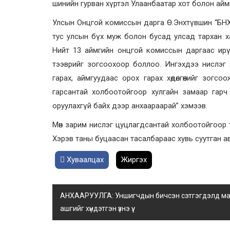
шинийн гурван хүртэл Улаанбаатар хот болон аймгуу
Улсын Онцгой комиссын дарга Ө.Энхтүвшин “БНХА
тус улсын бүх муж болон бусад улсад тархан ха
Нийт 13 аймгийн онцгой комиссын даргаас ирү
тээврийг зогсоохоор боллоо. Ингэхдээ нислэг 
гарах, аймгуудаас орох гарах хөдөлгөөнийг зог
гарсантай холбоотойгоор хулгайн замаар гарч 
оруулахгүй байх дээр анхаараарай” хэмээв.
Мөн зарим нислэг цуцлагдсантай холбоотойгоор 
Хэрэв таны буцаасан тасалбараас хувь суутган а
Хуваалцах
Жиргэх
АНХААРУУЛГА: Уншигчдын бичсэн сэтгэгдэлд манай
ашгийг хүндэтгэн үзнэ үү.