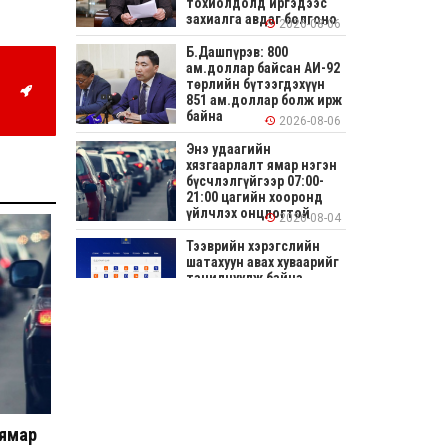
тохиолдолд иргэдээс
захиалга авдаг болгоно
2026-08-06
Б.Дашпүрэв: 800
ам.доллар байсан АИ-92
төрлийн бүтээгдэхүүн
851 ам.доллар болж ирж
байна
2026-08-06
Энэ удаагийн
хязгаарлалт ямар нэгэн
бүсчлэлгүйгээр 07:00-
21:00 цагийн хооронд
үйлчлэх онцлогтой
2026-08-04
Тээврийн хэрэгслийн
шатахуун авах хуваарийг
танилцуулж байна
2026-08-04
СОНИРХОЛТОЙ: Ихэр
шар, цусан толботой
өндөг аюултай юу?
2026-08-04
 ямар
Улсын заан