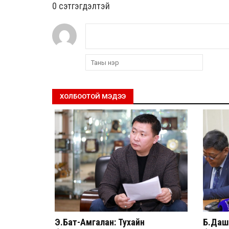
0 cэтгэгдэлтэй
ХОЛБООТОЙ МЭДЭЭ
Э.Бат-Амгалан: Тухайн
Б.Дашп