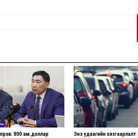
үрэв: 800 ам.доллар
Энэ удаагийн хязгаарлалт