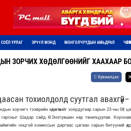
СОЁЛ УРЛАГ
ЭРҮҮЛ МЭНД
МОНГОЛЧУУДЫН АМЬДРАЛ
ЧӨЛӨ
НДЫН ЗОРЧИХ ХӨДӨЛГӨӨНИЙГ ХААХААР Б
Хуваалцах
Ж
аасан тохиолдолд суутгал авахгүй
–
ын зорчигч тээврийн хөдөлгөөнийг хоёрдугаар сарын 23-ны 08 ца
 гарсныг Шадар сайд Ө.Энхтүвшин нар танилцуулав. Коронав
аймгийн онцгой комиссын даргаас цагаан сарын битүүний өдрө