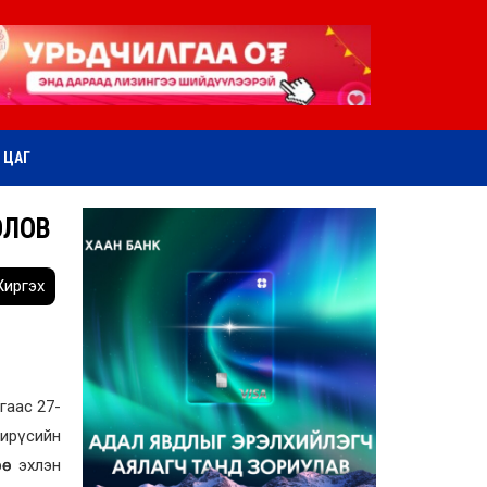
ӨТ ЦАГ
ОЛОВ
иргэх
гаас 27-
ирүсийн
өс эхлэн