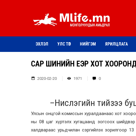
ЭХЛЭЛ
УЛС ТӨР
НИЙГЭМ
ЯРИЛЦЛАГА
САР ШИНИЙН ҮЕЭР ХОТ ХООРО
2020-02-20
1971
0
–
Нислэгийн тийзээ буц
Улсын онцгой комиссын хуралдаанаас хот хооронд
ны 08 цаг хүртэлх хугацаанд зогсоох шийдвэр
халдвараас урьдчилан сэргийлэх зорилгоор 13 