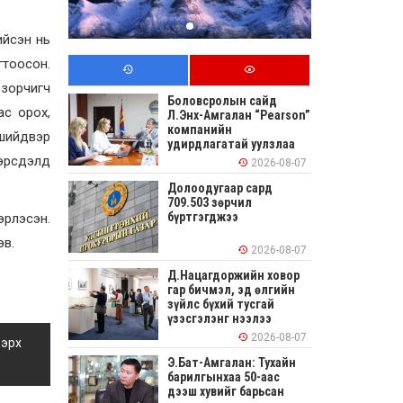
ийсэн нь
гтоосон.
 зорчигч
Боловсролын сайд
ас орох,
Л.Энх-Амгалан “Pearson”
компанийн
 шийдвэр
удирдлагатай уулзлаа
 эрсдэлд
2026-08-07
Долоодугаар сард
709.503 зөрчил
бүртгэгджээ
эрлэсэн.
эв.
2026-08-07
Д.Нацагдоржийн ховор
гар бичмэл, эд өлгийн
зүйлс бүхий тусгай
үзэсгэлэнг нээлээ
2026-08-07
 эрх
Э.Бат-Амгалан: Тухайн
барилгынхаа 50-аас
дээш хувийг барьсан