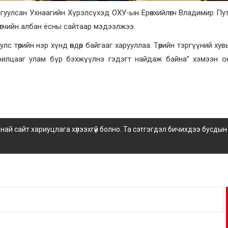
йгуулсан Ухнаагийн Хүрэлсүхэд ОХУ-ын Ерөнхийлөгч Владимир Пу
лөгчийн албан ёсны сайтаар мэдээлжээ.
 төрийн нэр хүнд өндөр байгааг харууллаа. Төрийн тэргүүний хув
рилцааг улам бүр бэхжүүлнэ гэдэгт найдаж байна” хэмээн о
 сайт хариуцлага хүлээхгүй болно. Та сэтгэгдэл бичихдээ бусдын