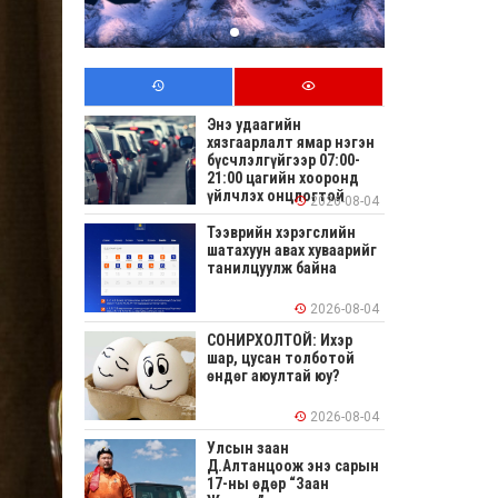
Энэ удаагийн
хязгаарлалт ямар нэгэн
бүсчлэлгүйгээр 07:00-
21:00 цагийн хооронд
үйлчлэх онцлогтой
2026-08-04
Тээврийн хэрэгслийн
шатахуун авах хуваарийг
танилцуулж байна
2026-08-04
СОНИРХОЛТОЙ: Ихэр
шар, цусан толботой
өндөг аюултай юу?
2026-08-04
Улсын заан
Д.Алтанцоож энэ сарын
17-ны өдөр “Заан