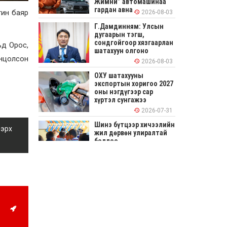
Жимни” автомашинаа
гардан авна
тин баяр
2026-08-03
Г.Дамдинням: Улсын
дугаарын тэгш,
сондгойгоор хязгаарлан
ьд Орос,
шатахуун олгоно
нцолсон
2026-08-03
ОХУ шатахууны
экспортын хоригоо 2027
оны нэгдүгээр сар
хүртэл сунгажээ
2026-07-31
Шинэ бүтцээр хичээлийн
 эрх
жил дөрвөн улиралтай
боллоо
2026-07-28
Нийслэлийн хэмжээнд
өнгөрсөн долоо хоногт
гал түймрийн 35
дуудлага бүртгэгджээ
2026-07-27
Оюу толгойн төслөөс