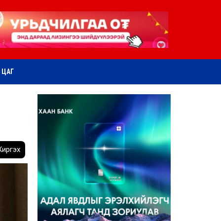
ӨТ ЦАГ
иргэх