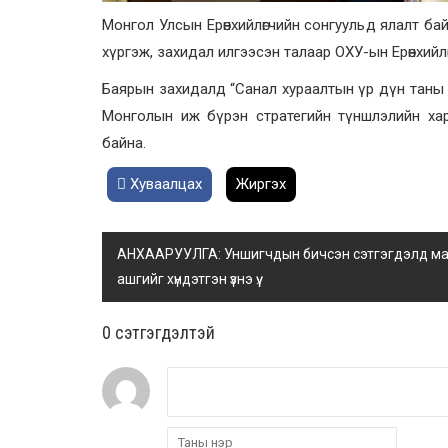
Монгол Улсын Ерөнхийлөгчийн сонгуульд ялалт ба
хүргэж, захидал илгээсэн талаар ОХУ-ын Ерөнхий
Баярын захидалд “Санал хураалтын үр дүн таны улс
Монголын иж бүрэн стратегийн түншлэлийн ха
байна.
Хуваалцах
Жиргэх
АНХААРУУЛГА: Уншигчдын бичсэн сэтгэгдэлд манай
ашгийг хүндэтгэн үзнэ үү.
0 cэтгэгдэлтэй