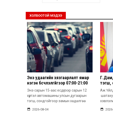
ХОЛБООТОЙ МЭДЭЭ
Энэ удаагийн хязгаарлалт ямар
Г.Дам
нэгэн бүсчлэлгүйгээр 07:00-21:00
тэгш, 
цагийн хооронд үйлчлэх
шатах
Энэ сарын 15-аас есдүгээр сарын 12
Аж Үйл
онцлогтой
хүртэл автомашины улсын дугаарын
шатаху
тэгш, сондгойгоор замын хөдөлгөө
хэвлэли
2026-08-04
2026