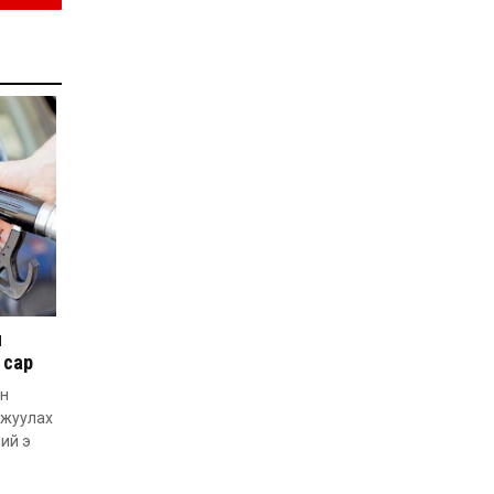
иргэддээ ноогдол ашиг
хүртээх ажлын хэсэг
байгуулжээ
2026-07-24
Сөүлийн гудамжийг
амралтын өдрүүдэд
автомашингүй бүс
болгоно
2026-07-24
Ховд аймагт
бүртгэгдсэн тарваган
тахлын сэжигтэй
тохиолдол батлагджээ
2026-07-24
НЗД-ын орлогч асан
Т.Даваадалайгийн
н
цагдан хорих таслан
 сар
сэргийлэх арга хэмжээг
нэг сараар сунгажээ
2026-07-23
ын
ржуулах
Хүний эрүүл мэндэд
хамгийн их эрсдэл
ний э
учруулдаг цаг агаарын
аюулт үзэгдлүүдийн нэг
нь ХЭТ ХАЛУУН