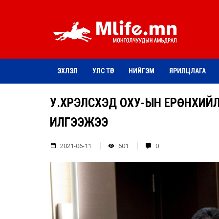
ЭХЛЭЛ
УЛС ТӨР
НИЙГЭМ
ЯРИЛЦЛАГА
У.ХҮРЭЛСҮХЭД ОХУ-ЫН ЕРӨНХИЙ
ИЛГЭЭЖЭЭ
2021-06-11
601
0