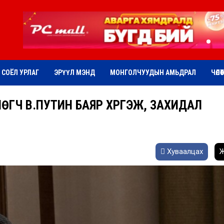
СОЁЛ УРЛАГ
ЭРҮҮЛ МЭНД
МОНГОЛЧУУДЫН АМЬДРАЛ
ЧӨЛӨ
ЛӨГЧ В.ПУТИН БАЯР ХҮРГЭЖ, ЗАХИДАЛ
Хуваалцах
Ж