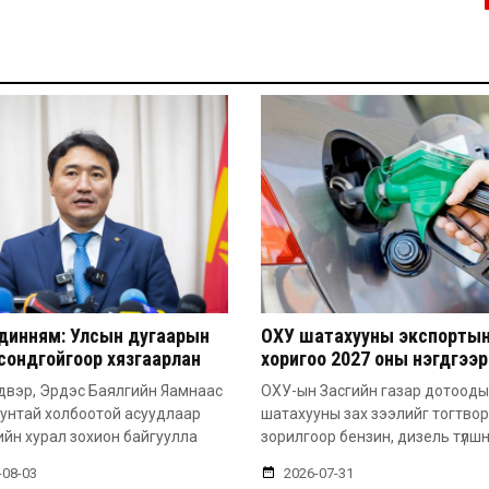
динням: Улсын дугаарын
ОХУ шатахууны экспорты
сондгойгоор хязгаарлан
хоригоо 2027 оны нэгдүгээр
уун олгоно
хүртэл сунгажээ
двэр, Эрдэс Баялгийн Яамнаас
ОХУ-ын Засгийн газар дотоод
унтай холбоотой асуудлаар
шатахууны зах зээлийг тогтво
йн хурал зохион байгуулла
зорилгоор бензин, дизель түлш
-08-03
2026-07-31