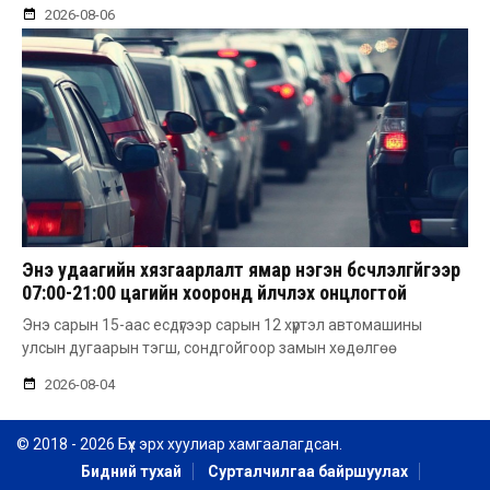
2026-08-06
Энэ удаагийн хязгаарлалт ямар нэгэн бүсчлэлгүйгээр
07:00-21:00 цагийн хооронд үйлчлэх онцлогтой
Энэ сарын 15-аас есдүгээр сарын 12 хүртэл автомашины
улсын дугаарын тэгш, сондгойгоор замын хөдөлгөө
2026-08-04
© 2018 - 2026 Бүх эрх хуулиар хамгаалагдсан.
Бидний тухай
Сурталчилгаа байршуулах