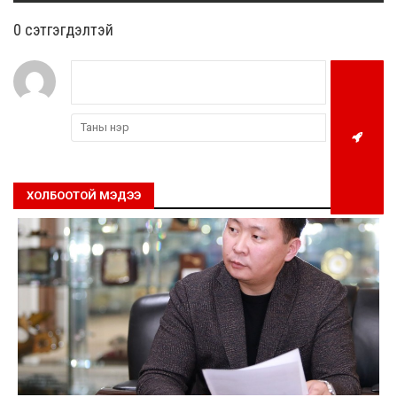
0 cэтгэгдэлтэй
ХОЛБООТОЙ МЭДЭЭ