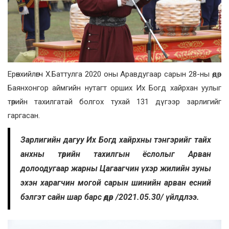
Ерөнхийлөгч Х.Баттулга 2020 оны Аравдугаар сарын 28-ны өдөр
Баянхонгор аймгийн нутагт орших Их Богд хайрхан уулыг
төрийн тахилгатай болгох тухай 131 дүгээр зарлигийг
гаргасан.
Зарлигийн дагуу Их Богд хайрхны тэнгэрийг тайх
анхны төрийн тахилгын ёслолыг Арван
долоодугаар жарны Цагаагчин үхэр жилийн зуны
эхэн харагчин могой сарын шинийн арван есний
бэлгэт сайн шар барс өдөр /2021.05.30/ үйлдлээ.