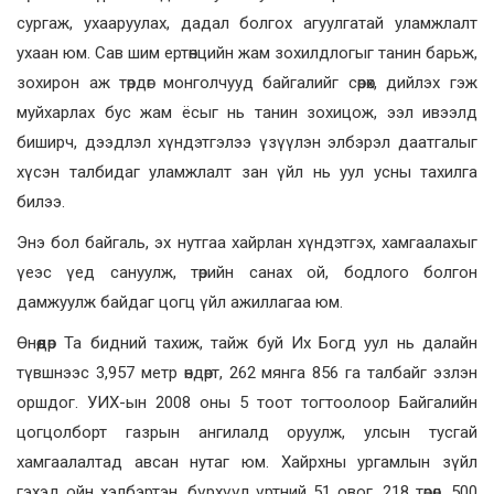
сургаж, ухааруулах, дадал болгох агуулгатай уламжлалт
ухаан юм. Сав шим ертөнцийн жам зохилдлогыг танин барьж,
зохирон аж төрдөг монголчууд байгалийг сөрөх, дийлэх гэж
муйхарлах бус жам ёсыг нь танин зохицож, ээл ивээлд
биширч, дээдлэл хүндэтгэлээ үзүүлэн элбэрэл даатгалыг
хүсэн талбидаг уламжлалт зан үйл нь уул усны тахилга
билээ.
Энэ бол байгаль, эх нутгаа хайрлан хүндэтгэх, хамгаалахыг
үеэс үед сануулж, төрийн санах ой, бодлого болгон
дамжуулж байдаг цогц үйл ажиллагаа юм.
Өнөөдөр Та бидний тахиж, тайж буй Их Богд уул нь далайн
түвшнээс 3,957 метр өндөрт, 262 мянга 856 га талбайг эзлэн
оршдог. УИХ-ын 2008 оны 5 тоот тогтоолоор Байгалийн
цогцолборт газрын ангилалд оруулж, улсын тусгай
хамгаалалтад авсан нутаг юм. Хайрхны ургамлын зүйл
гэхэд ойн хэлбэртэн, бүрхүүл үртний 51 овог, 218 төрөл, 500