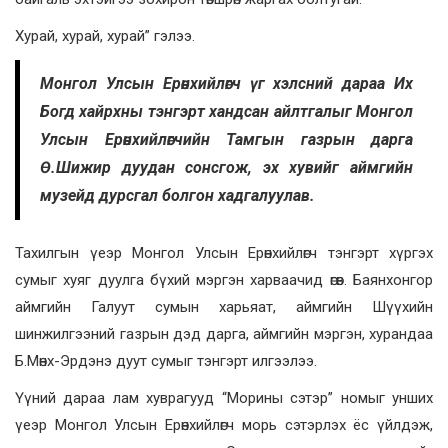
Хурай, хурай, хурай” гэлээ.
Монгол Улсын Ерөнхийлөгч үг хэлсний дараа Их
Богд хайрхны тэнгэрт хандсан айлтгалыг Монгол
Улсын Ерөнхийлөгчийн Тамгын газрын дарга
Ө.Шижир дуудан сонсгож, эх хувийг аймгийн
музейд дурсгал болгон хадгалуулав.
Тахилгын үеэр Монгол Улсын Ерөнхийлөгч тэнгэрт хүргэх
сумыг хуяг дуулга бүхий мэргэн харваачид өгөв. Баянхонгор
аймгийн Галуут сумын харьяат, аймгийн Шүүхийн
шинжилгээний газрын дэд дарга, аймгийн мэргэн, хурандаа
Б.Мөнх-Эрдэнэ дуут сумыг тэнгэрт илгээлээ.
Үүний дараа лам хуврагууд “Морины сэтэр” номыг унших
үеэр Монгол Улсын Ерөнхийлөгч морь сэтэрлэх ёс үйлдэж,