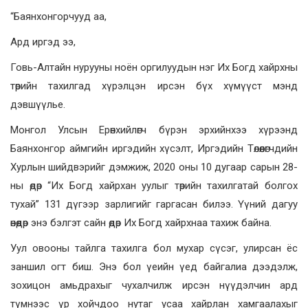
“Баянхонгорчууд аа,
Ард иргэд ээ,
Говь-Алтайн нурууны ноён оргилуудын нэг Их Богд хайрхны
төрийн тахилгад хүрэлцэн ирсэн бүх хүмүүст мэнд
дэвшүүлье.
Монгол Улсын Ерөнхийлөгч бүрэн эрхийнхээ хүрээнд
Баянхонгор аймгийн иргэдийн хүсэлт, Иргэдийн Төлөөлөгчдийн
Хурлын шийдвэрийг дэмжиж, 2020 оны 10 дугаар сарын 28-
ны өдөр “Их Богд хайрхан уулыг төрийн тахилгатай болгох
тухай” 131 дүгээр зарлигийг гаргасан билээ. Үүний дагуу
өнөөдөр энэ бэлгэт сайн өдөр Их Богд хайрхнаа тахиж байна.
Уул овооны тайлга тахилга бол мухар сүсэг, улирсан ёс
заншил огт биш. Энэ бол үеийн үед байгалиа дээдэлж,
зохицон амьдрахыг чухалчилж ирсэн нүүдэлчин ард
түмнээс үр хойчдоо нутаг усаа хайрлан хамгаалахыг