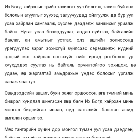
Их Богд хайрхныг төрийн тахилгат уул болгож, тахиж буй энэ
ёслолын агуулгыг хүүхэд залуучуудад ойлгуулж, өдөр бүр уул
усаа хайрлан хамгаалж, сүслэн дээдэлж заншихыг уриалж
байна. Нутаг усаа бохирдуулах, эвдэн сүйтгэх, байгалийн
баялаг, ан амьтныг устгах, олз ашгийн золиосонд
үрэгдүүлэх зэрэг зохисгүй зүйлсээс сэрэмжилж, нүдний
цэцгий мэт хайрлах сэтгэхүйг нийт иргэд өөртөө болон үр
хүүхдэдээ суулгах нь байгаль орчинтойгоо зохицож, өнө
удаан, өнөр жаргалтай амьдрахын үндэс болохыг үргэлж
санаж явагтун.
Өвөг дээдсийн авшиг, буян заяаг оршоосон, өргөн түмний минь
бишрэл хүндлэл шингэсэн өгөөмөр баян Их Богд хайрхан минь
монгол биднийгээ ивээн, нүд сэтгэлийг баясган ашид
амгалан оршиг ээ.
Мөнх тэнгэрийн хүчин дор монгол түмэн уул усаа дээдлэн,
байгаль эхтэйгээ зохирон төвшрөн жаргах болтугай.