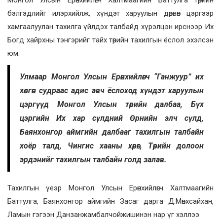
бэлгэдлийг илэрхийлж, хүндэт харуулын дөрвөн цэргээр
хамгаалуулан тахилга үйлдэх талбайд хүрэлцэн ирснээр Их
Богд хайрхны тэнгэрийг тайх төрийн тахилгын ёслол эхэлсэн
юм.
Улмаар Монгол Улсын Ерөнхийлөгч “Ганжуур” их
хөлгөн судраас адис авч ёслоход хүндэт харуулын
цэргүүд Монгол Улсын төрийн далбаа, Бүх
цэргийн Их хар сүлдний Өрнийн элч сүлд,
Баянхонгор аймгийн далбааг тахилгын талбайн
хоёр талд, Чингис хааны хөрөг, Төрийн долоон
эрдэнийг тахилгын талбайн голд залав.
Тахилгын үеэр Монгол Улсын Ерөнхийлөгч Халтмаагийн
Баттулга, Баянхонгор аймгийн Засаг дарга Д.Мөнхсайхан,
Ламын гэгээн Данзанжамбалчойжишинэн нар үг хэллээ.