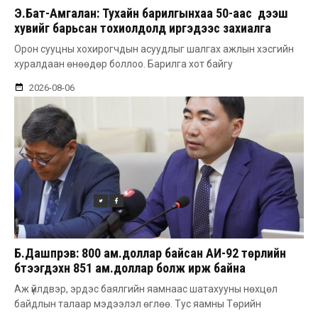
Э.Бат-Амгалан: Тухайн барилгынхаа 50-аас дээш
хувийг барьсан тохиолдолд иргэдээс захиалга
авдаг болгоно
Орон сууцны хохирогчдын асуудлыг шалгах ажлын хэсгийн
хуралдаан өнөөдөр боллоо. Барилга хот байгу
2026-08-06
Б.Дашпүрэв: 800 ам.доллар байсан АИ-92 төрлийн
бүтээгдэхүүн 851 ам.доллар болж ирж байна
Аж үйлдвэр, эрдэс баялгийн яамнаас шатахууны нөхцөл
байдлын талаар мэдээлэл өглөө. Тус яамны Төрийн