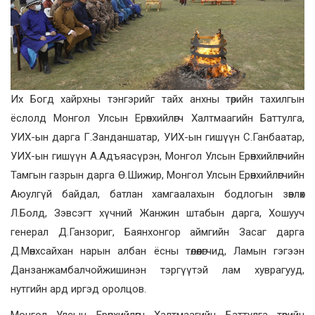
Их Богд хайрхны тэнгэрийг тайх анхны төрийн тахилгын
ёслолд Монгол Улсын Ерөнхийлөгч Халтмаагийн Баттулга,
УИХ-ын дарга Г.Занданшатар, УИХ-ын гишүүн С.Ганбаатар,
УИХ-ын гишүүн А.Адъяасүрэн, Монгол Улсын Ерөнхийлөгчийн
Тамгын газрын дарга Ө.Шижир, Монгол Улсын Ерөнхийлөгчийн
Аюулгүй байдал, батлан хамгаалахын бодлогын зөвлөх
Л.Болд, Зэвсэгт хүчний Жанжин штабын дарга, Хошууч
генерал Д.Ганзориг, Баянхонгор аймгийн Засаг дарга
Д.Мөнхсайхан нарын албан ёсны төлөөлөгчид, Ламын гэгээн
Данзанжамбалчойжишинэн тэргүүтэй лам хуврагууд,
нутгийн ард иргэд оролцов.
Монгол Улсын Ерөнхийлөгч Халтмаагийн Баттулга төрийн