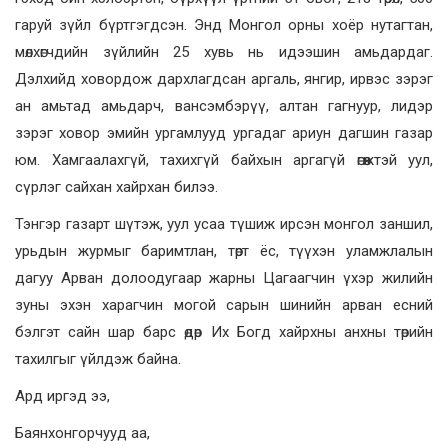
гаруй зүйл бүртгэгдсэн. Энд Монгол орны хоёр нутагтан,
мөлхөгчдийн зүйлийн 25 хувь нь идээшин амьдардаг.
Дэлхийд ховордож дархлагдсан аргаль, янгир, ирвэс зэрэг
ан амьтад амьдарч, вансэмбэрүү, алтан гагнуур, лидэр
зэрэг ховор эмийн ургамлууд ургадаг ариун дагшин газар
юм. Хамгаалахгүй, тахихгүй байхын аргагүй өгөөжтэй уул,
сүрлэг сайхан хайрхан билээ.
Тэнгэр газарт шүтэж, уул усаа түшиж ирсэн монгол заншил,
урьдын журмыг баримтлан, төрт ёс, түүхэн уламжлалын
дагуу Арван долоодугаар жарны Цагаагчин үхэр жилийн
зуны эхэн харагчин могой сарын шинийн арван есний
бэлгэт сайн шар барс өдөр Их Богд хайрхны анхны төрийн
тахилгыг үйлдэж байна.
Ард иргэд ээ,
Баянхонгорчууд аа,