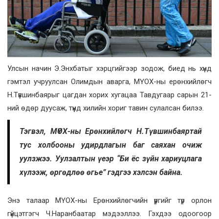
Улсын начин Э.Энхбатыг хэрцгийгээр зодож, биед нь хүнд
гэмтэл учруулсан Олимдын аварга, МҮОХ-ны ерөнхийлөгч
Н.Түвшинбаярыг цагдан хорих хугацаа Тавдугаар сарын 21-
ний өдөр дуусаж, түүнд хилийн хориг тавин сулалсан билээ.
Тэгвэл, МҮОХ-ны Ерөнхийлөгч Н.Түвшинбаяртай
тус холбооны удирдлагын баг саяхан очиж
уулзжээ. Уулзалтын үеэр “Би ёс зүйн хариуцлага
хүлээж, өргөдлөө өгье” гэдгээ хэлсэн байна.
Энэ талаар МҮОХ-ны Ерөнхийлөгчийн үүргийг түр орлон
гүйцэтгэгч Ч.Наранбаатар мэдээллээ. Гэхдээ одоогоор