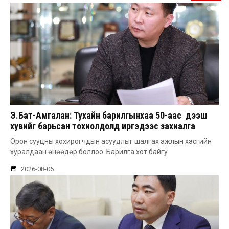
Э.Бат-Амгалан: Тухайн барилгынхаа 50-аас дээш
хувийг барьсан тохиолдолд иргэдээс захиалга
авдаг болгоно
Орон сууцны хохирогчдын асуудлыг шалгах ажлын хэсгийн
хуралдаан өнөөдөр боллоо. Барилга хот байгу
2026-08-06