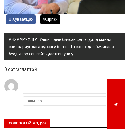
Хуваалцах
Жиргэх
АНХААРУУЛГА: Уншигчдын бичсэн сэтгэгдэлд манай
сайт хариуцлага хүлээхгүй болно. Та сэтгэгдэл бичихдээ
бусдын эрх ашгийг хүндэтгэн үзнэ үү.
0 cэтгэгдэлтэй
ХОЛБООТОЙ МЭДЭЭ