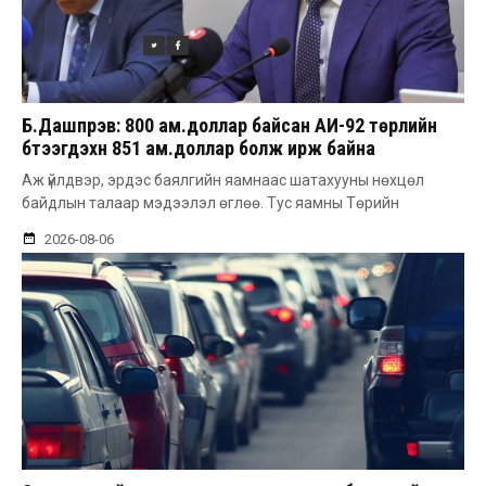
Б.Дашпүрэв: 800 ам.доллар байсан АИ-92 төрлийн
бүтээгдэхүүн 851 ам.доллар болж ирж байна
Аж үйлдвэр, эрдэс баялгийн яамнаас шатахууны нөхцөл
байдлын талаар мэдээлэл өглөө. Тус яамны Төрийн
2026-08-06