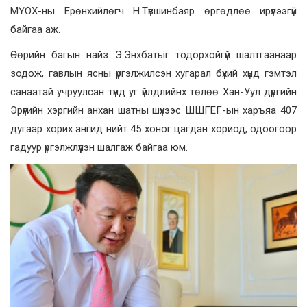
МҮОХ-ны Ерөнхийлөгч Н.Түвшинбаяр өргөдлөө ирүүлээгүй
байгаа аж.
Өөрийн багын найз Э.Энхбатыг тодорхойгүй шалтгаанаар
зодож, гавлын ясны үргэлжилсэн хугарал бүхий хүнд гэмтэл
санаатай учруулсан түүнд уг үйлдлийнх төлөө Хан-Уул дүүргийн
Эрүүгийн хэргийн анхан шатны шүүхээс ШШГЕГ-ын харъяа 407
дугаар хорих ангид нийт 45 хоног цагдан хориод, одоогоор
гадуур үргэлжлүүлэн шалгаж байгаа юм.