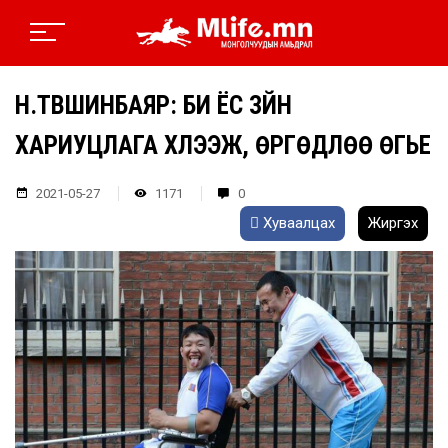
Н.ТҮВШИНБАЯР: БИ ЁС ЗҮЙН
ХАРИУЦЛАГА ХҮЛЭЭЖ, ӨРГӨДЛӨӨ ӨГЬЕ
2021-05-27
1171
0
Хуваалцах
Жиргэх