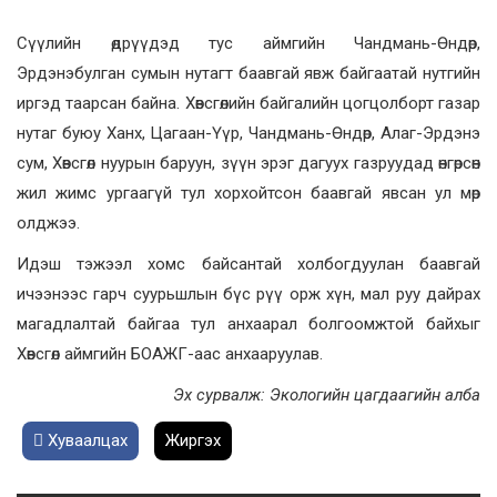
Сүүлийн өдрүүдэд тус аймгийн Чандмань-Өндөр,
Эрдэнэбулган сумын нутагт баавгай явж байгаатай нутгийн
иргэд таарсан байна. Хөвсгөлийн байгалийн цогцолборт газар
нутаг буюу Ханх, Цагаан-Үүр, Чандмань-Өндөр, Алаг-Эрдэнэ
сум, Хөвсгөл нуурын баруун, зүүн эрэг дагуух газруудад өнгөрсөн
жил жимс ургаагүй тул хорхойтсон баавгай явсан ул мөр
олджээ.
Идэш тэжээл хомс байсантай холбогдуулан баавгай
ичээнээс гарч суурьшлын бүс рүү орж хүн, мал руу дайрах
магадлалтай байгаа тул анхаарал болгоомжтой байхыг
Хөвсгөл аймгийн БОАЖГ-аас анхааруулав.
Эх сурвалж: Экологийн цагдаагийн алба
Хуваалцах
Жиргэх