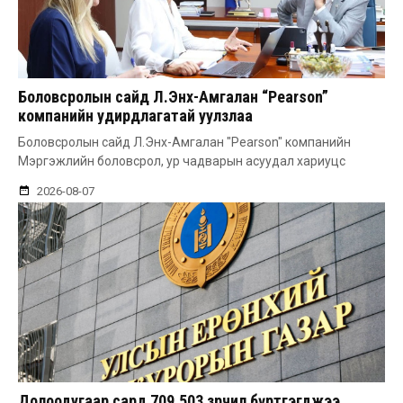
Боловсролын сайд Л.Энх-Амгалан “Pearson”
компанийн удирдлагатай уулзлаа
Боловсролын сайд Л.Энх-Амгалан "Pearson" компанийн
Мэргэжлийн боловсрол, ур чадварын асуудал хариуцс
2026-08-07
Долоодугаар сард 709.503 зөрчил бүртгэгджээ