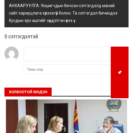
АНХААРУУЛГА: Уншигчдын бичсэн сэтгэгдэлд манай
сайт хариуцлага хүлээхгүй болно. Та сэтгэгдэл бичихдээ
бусдын эрх ашгийг хүндэтгэн үзнэ үү.
0 cэтгэгдэлтэй
ХОЛБООТОЙ МЭДЭЭ