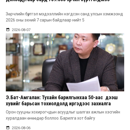
Зөрчлийн бүртгэл мэдээллийн нэгдсэн санд улсын хэмжээнд
2026 оны эхний 7 сарын байдлаар нийт 5
2026-08-07
Э.Бат-Амгалан: Тухайн барилгынхаа 50-аас дээш
хувийг барьсан тохиолдолд иргэдээс захиалга
авдаг болгоно
Орон сууцны хохирогчдын асуудлыг шалгах ажлын хэсгийн
хуралдаан өнөөдөр боллоо. Барилга хот байгу
2026-08-06