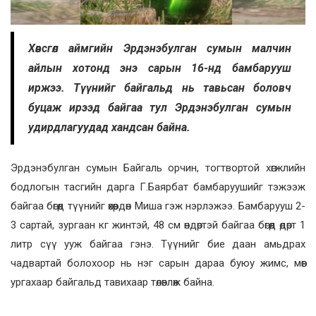
Хөвсгөл аймгийн Эрдэнэбулган сумын малчин
айлын хотонд энэ сарын 16-нд бамбарууш
иржээ. Түүнийг байгальд нь тавьсан боловч
буцаж ирээд байгаа тул Эрдэнэбулган сумын
удирдлагуудад хандсан байна.
Эрдэнэбулган сумын Байгаль орчин, тогтвортой хөгжлийн
бодлогын тасгийн дарга Г.Баярбат бамбаруушийг тэжээж
байгаа бөгөөд түүнийг өхөөрдөн Миша гэж нэрлэжээ. Бамбарууш 2-
3 сартай, зургаан кг жинтэй, 48 см өндөртэй байгаа бөгөөд өдөрт 1
литр сүү ууж байгаа гэнэ. Түүнийг бие даан амьдрах
чадвартай болохоор нь нэг сарын дараа буюу жимс, мөөг
ургахаар байгальд тавихаар төлөвлөж байна.