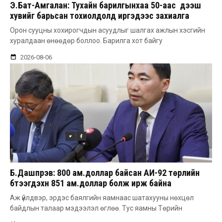
Э.Бат-Амгалан: Тухайн барилгынхаа 50-аас дээш
хувийг барьсан тохиолдолд иргэдээс захиалга
авдаг болгоно
Орон сууцны хохирогчдын асуудлыг шалгах ажлын хэсгийн
хуралдаан өнөөдөр боллоо. Барилга хот байгу
2026-08-06
Б.Дашпүрэв: 800 ам.доллар байсан АИ-92 төрлийн
бүтээгдэхүүн 851 ам.доллар болж ирж байна
Аж үйлдвэр, эрдэс баялгийн яамнаас шатахууны нөхцөл
байдлын талаар мэдээлэл өглөө. Тус яамны Төрийн