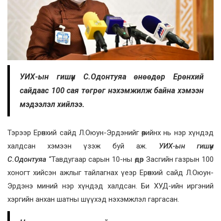
УИХ-ын гишүүн С.Одонтуяа өнөөдөр Ерөнхий
сайдаас 100 сая төгрөг нэхэмжилж байна хэмээн
мэдээлэл хийлээ.
Тэрээр Ерөнхий сайд Л.Оюун-Эрдэнийг өөрийнх нь нэр хүндэд
халдсан хэмээн үзэж буй аж.
УИХ-ын гишүүн
С.Одонтуяа
“Тавдугаар сарын 10-ны өдөр Засгийн газрын 100
хоногт хийсэн ажлыг тайлагнах үеэр Ерөнхий сайд Л.Оюун-
Эрдэнэ миний нэр хүндэд халдсан. Би ХУД-ийн иргэний
хэргийн анхан шатны шүүхэд нэхэмжлэл гаргасан.