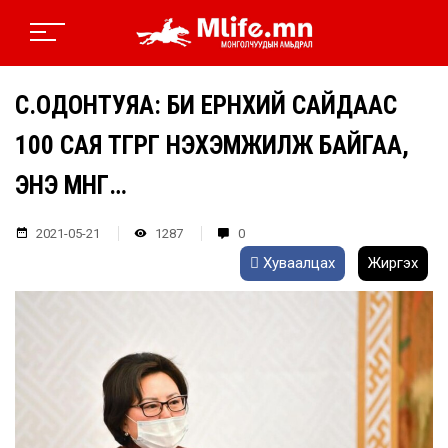
С.ОДОНТУЯА: БИ ЕРӨНХИЙ САЙДААС
100 САЯ ТӨГРӨГ НЭХЭМЖИЛЖ БАЙГАА,
ЭНЭ МӨНГӨӨ…
2021-05-21
1287
0
Хуваалцах
Жиргэх