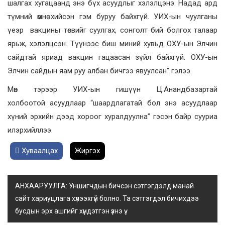
шалгах хугацаанд энэ бүх асуудлыг хэлэлцэнэ. Надад ард
түмний өмнө хийсэн гэм буруу байхгүй. УИХ-ын чуулганы
үеэр вакцины төсвийг суулгах, сонголт бий болгох талаар
ярьж, хэлэлцсэн. Түүнээс биш миний хувьд ОХУ-ын Элчин
сайдтай яриад вакцин гацаасан зүйл байхгүй. ОХУ-ын
Элчин сайдын яам руу албан бичгээ явуулсан” гэлээ.
Мөн тэрээр УИХ-ын гишүүн Ц.Анандбазартай
холбоотой асуудлаар “шаардлагатай бол энэ асуудлаар
хүний эрхийн дээд хороог хуралдуулна” гэсэн байр сууриа
илэрхийллээ.
Хуваалцах
Жиргэх
АНХААРУУЛГА: Уншигчдын бичсэн сэтгэгдэлд манай
сайт хариуцлага хүлээхгүй болно. Та сэтгэгдэл бичихдээ
бусдын эрх ашгийг хүндэтгэн үзнэ үү.