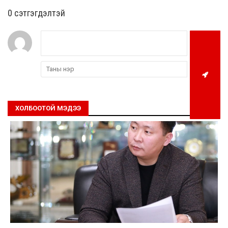
0 cэтгэгдэлтэй
ХОЛБООТОЙ МЭДЭЭ