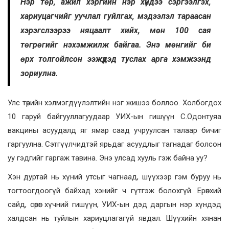
Нэр төр, ажил хэргийн нэр хүндээ сэргээлгэх,
хариуцагчийг уучлал гуйлгах, мэдээлэл тараасан
хэрэгслээрээ няцаалт хийх, мөн 100 сая
төгрөгийг нэхэмжилж байгаа. Энэ мөнгийг би
өрх толгойлсон ээжүүдэд туслах арга хэмжээнд
зориулна.
Улс төрийн хэлмэгдүүлэлтийн нэг жишээ боллоо. Холбогдох
10 гаруй байгууллагуудаар УИХ-ын гишүүн С.Одонтуяа
вакцины асуудалд яг ямар саад учруулсан талаар бичиг
гаргуулна. Сэтгүүлчидтэй ярьдаг асуудлыг тагнадаг болсон
уу гэдгийг гаргаж тавина. Энэ улсад хууль гэж байна уу?
Хэн дуртай нь хүний утсыг чагнаад, шүүхээр гэм буруу нь
тогтоогдоогүй байхад хэнийг ч гүтгэж болохгүй. Ерөнхий
сайд, сөрөг хүчний гишүүн, УИХ-ын дэд даргын нэр хүндэд
халдсан нь туйлын хариуцлагагүй явдал. Шүүхийн хянан