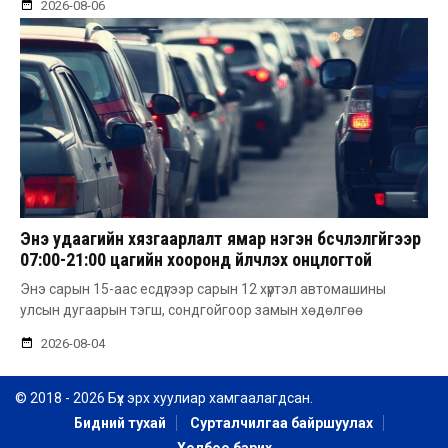
2026-08-06
Энэ удаагийн хязгаарлалт ямар нэгэн бүсчлэлгүйгээр
07:00-21:00 цагийн хооронд үйлчлэх онцлогтой
Энэ сарын 15-аас есдүгээр сарын 12 хүртэл автомашины
улсын дугаарын тэгш, сондгойгоор замын хөдөлгөө
2026-08-04
© 2018 - 2026 Бүх эрх хуулиар хамгаалагдсан.
Бидний тухай
Сурталчилгаа байршуулах
Холбоо барих