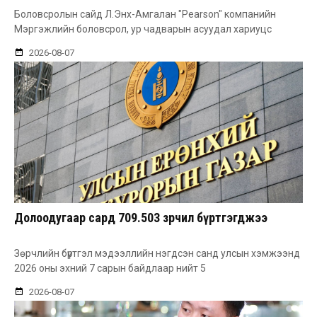
Боловсролын сайд Л.Энх-Амгалан "Pearson" компанийн
Мэргэжлийн боловсрол, ур чадварын асуудал хариуцс
2026-08-07
Долоодугаар сард 709.503 зөрчил бүртгэгджээ
Зөрчлийн бүртгэл мэдээллийн нэгдсэн санд улсын хэмжээнд
2026 оны эхний 7 сарын байдлаар нийт 5
2026-08-07