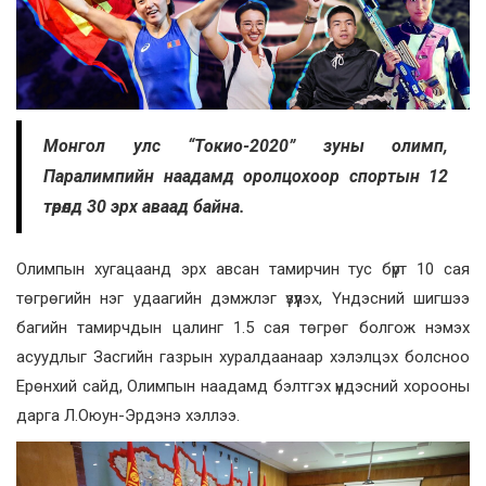
Монгол улс “Токио-2020” зуны олимп,
Паралимпийн наадамд оролцохоор спортын 12
төрөлд 30 эрх аваад байна.
Олимпын хугацаанд эрх авсан тамирчин тус бүрт 10 сая
төгрөгийн нэг удаагийн дэмжлэг үзүүлэх, Үндэсний шигшээ
багийн тамирчдын цалинг 1.5 сая төгрөг болгож нэмэх
асуудлыг Засгийн газрын хуралдаанаар хэлэлцэх болсноо
Ерөнхий сайд, Олимпын наадамд бэлтгэх үндэсний хорооны
дарга Л.Оюун-Эрдэнэ хэллээ.