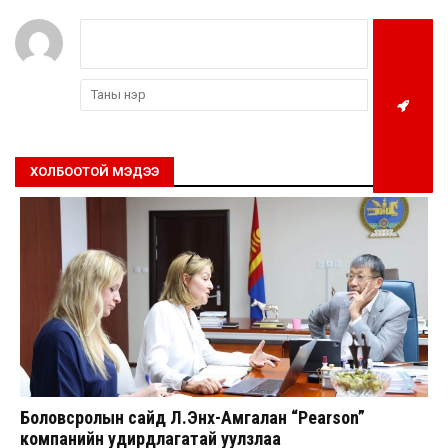
ХОЛБООТОЙ МЭДЭЭ
Боловсролын сайд Л.Энх-Амгалан “Pearson”
компанийн удирдлагатай уулзлаа