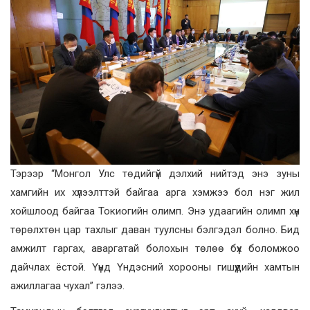
Тэрээр “Монгол Улс төдийгүй дэлхий нийтэд энэ зуны
хамгийн их хүлээлттэй байгаа арга хэмжээ бол нэг жил
хойшлоод байгаа Токиогийн олимп. Энэ удаагийн олимп хүн
төрөлхтөн цар тахлыг даван туулсны бэлгэдэл болно. Бид
амжилт гаргах, аваргатай болохын төлөө бүх боломжоо
дайчлах ёстой. Үүнд Үндэсний хорооны гишүүдийн хамтын
ажиллагаа чухал” гэлээ.