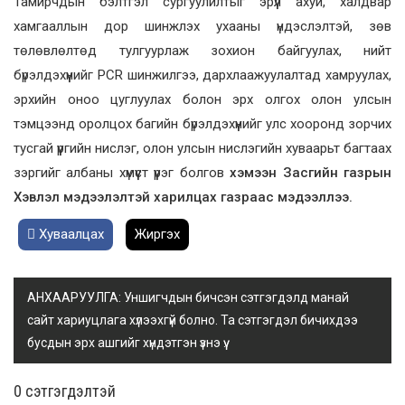
Тамирчдын бэлтгэл сургуулилтыг эрүүл ахуй, халдвар
хамгааллын дор шинжлэх ухааны үндэслэлтэй, зөв
төлөвлөлтөд тулгуурлаж зохион байгуулах, нийт
бүрэлдэхүүнийг PCR шинжилгээ, дархлаажуулалтад хамруулах,
эрхийн оноо цуглуулах болон эрх олгох олон улсын
тэмцээнд оролцох багийн бүрэлдэхүүнийг улс хооронд зорчих
тусгай үүргийн нислэг, олон улсын нислэгийн хуваарьт багтаах
зэргийг албаны хүмүүст үүрэг болгов
хэмээн Засгийн газрын
Хэвлэл мэдээлэлтэй харилцах газраас мэдээллээ.
Хуваалцах
Жиргэх
АНХААРУУЛГА: Уншигчдын бичсэн сэтгэгдэлд манай
сайт хариуцлага хүлээхгүй болно. Та сэтгэгдэл бичихдээ
бусдын эрх ашгийг хүндэтгэн үзнэ үү.
0 cэтгэгдэлтэй