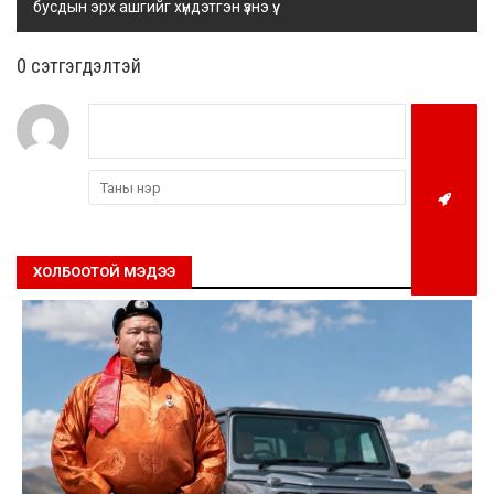
бусдын эрх ашгийг хүндэтгэн үзнэ үү.
0 cэтгэгдэлтэй
ХОЛБООТОЙ МЭДЭЭ