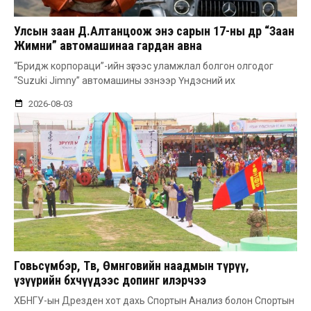
Улсын заан Д.Алтанцоож энэ сарын 17-ны өдөр “Заан
Жимни” автомашинаа гардан авна
“Бридж корпораци”-ийн зүгээс уламжлал болгон олгодог
“Suzuki Jimny” автомашины эзнээр Үндэсний их
2026-08-03
Говьсүмбэр, Төв, Өмнөговийн наадмын түрүү,
үзүүрийн бөхчүүдээс допинг илэрчээ
ХБНГУ-ын Дрезден хот дахь Спортын Анализ болон Спортын