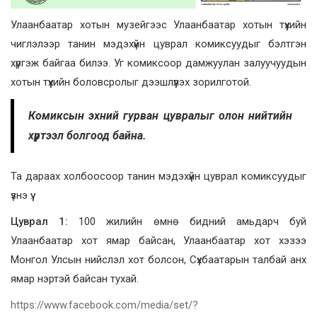
Улаанбаатар хотын музейгээс Улаанбаатар хотын түүхийн
чиглэлээр танин мэдэхүйн цуврал комиксуудыг бэлтгэн
хүргэж байгаа билээ. Уг комиксоор дамжуулан залуучуудын
хотын түүхийн боловсролыг дээшлүүлэх зорилготой.
Комиксын эхний гурван цувралыг олон нийтийн
хүртээл болгоод байна.
Та дараах холбоосоор танин мэдэхүйн цуврал комиксуудыг
үзнэ үү.
Цуврал 1:
100 жилийн өмнө бидний амьдарч буй
Улаанбаатар хот ямар байсан, Улаанбаатар хот хэзээ
Монгол Улсын нийслэл хот болсон, Сүхбаатарын талбай анх
ямар нэртэй байсан тухай.
https://www.facebook.com/media/set/?