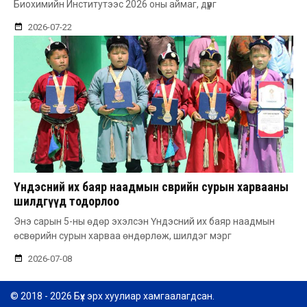
Биохимийн Институтээс 2026 оны аймаг, дүүрг
2026-07-22
Үндэсний их баяр наадмын өсвөрийн сурын харвааны
шилдгүүд тодорлоо
Энэ сарын 5-ны өдөр эхэлсэн Үндэсний их баяр наадмын
өсвөрийн сурын харваа өндөрлөж, шилдэг мэрг
2026-07-08
© 2018 - 2026 Бүх эрх хуулиар хамгаалагдсан.