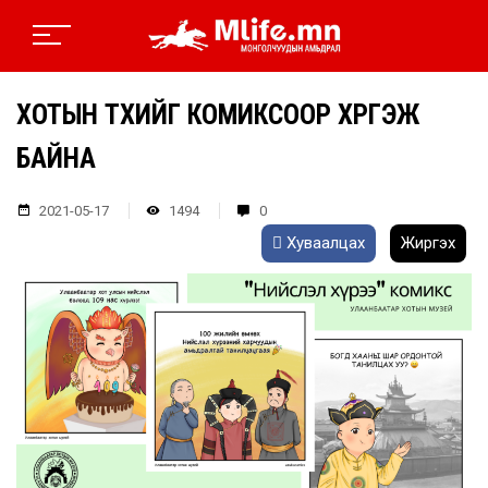
ХОТЫН ТҮҮХИЙГ КОМИКСООР ХҮРГЭЖ
БАЙНА
2021-05-17
1494
0
Хуваалцах
Жиргэх