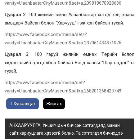
vanity=UlaanbaatarCityMuseum&set=a.209818670928686
Цуврал 2
: 100 жилийн өмнө Улаанбаатар хотод хэн, хаана
амьдарч байсан болон “Харчууд” гэж хэн байсан тухай.
https://www.facebook.com/media/set/?
vanity=UlaanbaatarCityMuseum&set=a.237061434871076
Цуврал 3
: 100 гаруй жилийн өмнөх Төрийн ёслол
хүндэтгэлийн цогцолбор байсан Богд хааны “Шар ордон”-ы
тухай.
https://www.facebook.com/media/set?
vanity=UlaanbaatarCityMuseum&set=a.268201368423749
Хуваалцах
Жиргэх
АНХААРУУЛГА: Уншигчдын бичсэн сэтгэгдэлд манай
сайт хариуцлага хүлээхгүй болно. Та сэтгэгдэл бичихдээ