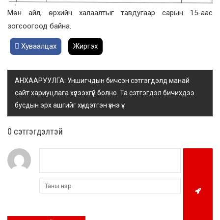
Мөн айл, өрхийн халаалтыг тавдугаар сарын 15-аас
зогсоогоод байна.
Хуваалцах
Жиргэх
АНХААРУУЛГА: Уншигчдын бичсэн сэтгэгдэлд манай
сайт хариуцлага хүлээхгүй болно. Та сэтгэгдэл бичихдээ
бусдын эрх ашгийг хүндэтгэн үзнэ үү.
0 cэтгэгдэлтэй