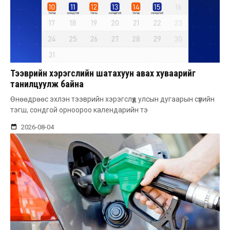
Тээврийн хэрэгслийн шатахуун авах хуваарийг
танилцуулж байна
Өнөөдрөөс эхлэн тээврийн хэрэгслүүд улсын дугаарын сүүлийн
тэгш, сондгой орноороо календарийн тэ
2026-08-04