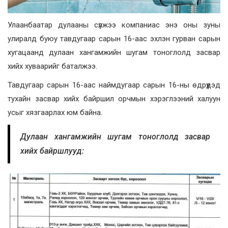
Улаанбаатар дулааны сүлжээ компаниас энэ оны зуны
улиралд буюу тавдугаар сарын 16-аас эхлэн гурван сарын
хугацаанд дулаан хангамжийн шугам тоноглолд засвар
хийх хуваарийг баталжээ.
Тавдугаар сарын 16-аас наймдугаар сарын 16-ны өдрүүдэд
тухайн засвар хийх байршил орчмын хэрэглээний халуун
усыг хязгаарлах юм байна.
Дулаан хангамжийн шугам тоноглолд засвар
хийх байршлууд: