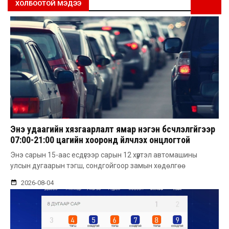
ХОЛБООТОЙ МЭДЭЭ
Энэ удаагийн хязгаарлалт ямар нэгэн бүсчлэлгүйгээр
07:00-21:00 цагийн хооронд үйлчлэх онцлогтой
Энэ сарын 15-аас есдүгээр сарын 12 хүртэл автомашины
улсын дугаарын тэгш, сондгойгоор замын хөдөлгөө
2026-08-04