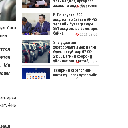
тохиолдолд иргэдээс
захиалга авдаг болгоно
2026-08-06
Б.Дашпүрэв: 800
ам.доллар байсан АИ-92
төрлийн бүтээгдэхүүн
үнд бага
851 ам.доллар болж ирж
байна
2026-08-06
йна.
Энэ удаагийн
хязгаарлалт ямар нэгэн
гттол
бүсчлэлгүйгээр 07:00-
21:00 цагийн хооронд
юутан
үйлчлэх онцлогтой
2026-08-04
. Мөн
Тээврийн хэрэгслийн
ндааг
шатахуун авах хуваарийг
танилцуулж байна
2026-08-04
ал, архи
СОНИРХОЛТОЙ: Ихэр
шар, цусан толботой
ет, 4 нь
өндөг аюултай юу?
2026-08-04
Улсын заан
цаанд