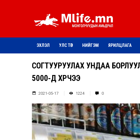
ЭХЛЭЛ
УЛС ТӨР
НИЙГЭМ
ЯРИЛЦЛАГА
СОГТУУРУУЛАХ УНДАА БОРЛУУЛ
5000-Д ХҮРЧЭЭ
2021-05-17
1224
0