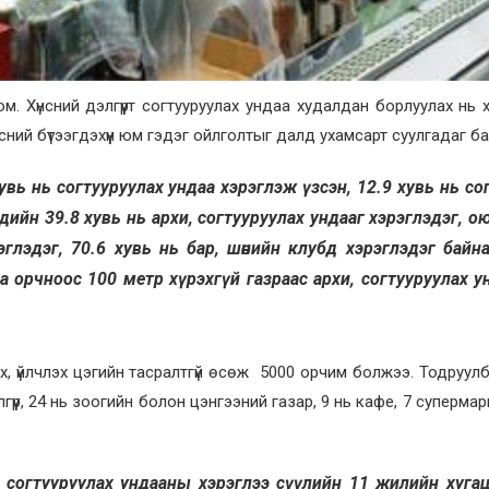
юм. Хүнсний дэлгүүрт согтууруулах ундаа худалдан борлуулах нь х
нсний бүтээгдэхүүн юм гэдэг ойлголтыг далд ухамсарт суулгадаг ба
хувь нь согтууруулах ундаа хэрэглэж үзсэн, 12.9 хувь нь со
дийн 39.8 хувь нь архи, согтууруулах ундааг хэрэглэдэг, о
глэдэг, 70.6 хувь нь бар, шөнийн клубд хэрэглэдэг байна
а орчноос 100 метр хүрэхгүй газраас архи, согтууруулах у
, үйлчлэх цэгийн тасралтгүй өсөж 5000 орчим болжээ. Тодруулб
үр, 24 нь зоогийн болон цэнгээний газар, 9 нь кафе, 7 супермарк
 согтууруулах ундааны хэрэглээ сүүлийн 11 жилийн хуга