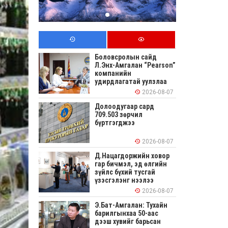
Боловсролын сайд
Л.Энх-Амгалан “Pearson”
компанийн
удирдлагатай уулзлаа
2026-08-07
Долоодугаар сард
709.503 зөрчил
бүртгэгджээ
2026-08-07
Д.Нацагдоржийн ховор
гар бичмэл, эд өлгийн
зүйлс бүхий тусгай
үзэсгэлэнг нээлээ
2026-08-07
Э.Бат-Амгалан: Тухайн
барилгынхаа 50-аас
дээш хувийг барьсан