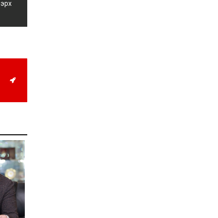
2026-07-27
 эрх
Оюу толгойн төслөөс
иргэддээ ноогдол ашиг
хүртээх ажлын хэсэг
байгуулжээ
2026-07-24
Сөүлийн гудамжийг
амралтын өдрүүдэд
автомашингүй бүс
болгоно
2026-07-24
Ховд аймагт
бүртгэгдсэн тарваган
тахлын сэжигтэй
тохиолдол батлагджээ
2026-07-24
НЗД-ын орлогч асан
Т.Даваадалайгийн
цагдан хорих таслан
сэргийлэх арга хэмжээг
нэг сараар сунгажээ
2026-07-23
Хүний эрүүл мэндэд
хамгийн их эрсдэл