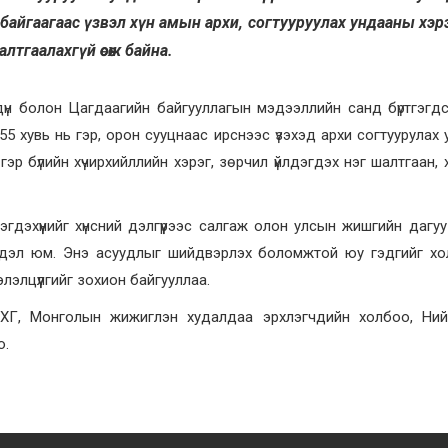
өн байгаагаас үзвэл хүн амын архи, согтууруулах ундааны хэр
тгаалахгүй өсөж байна.
үн болон Цагдаагийн байгууллагын мэдээллийн санд бүртгэгд
 55 хувь нь гэр, орон сууцнаас ирснээс үзэхэд архи согтуурулах
гэр бүлийн хүчирхийллийн хэрэг, зөрчил үйлдэгдэх нэг шалтгаан, х
гдэхүүнийг хүнсний дэлгүүрээс салгаж олон улсын жишгийн дагуу
ийдэл юм. Энэ асуудлыг шийдвэрлэх боломжтой юу гэдгийг х
лэлцүүлгийг зохион байгууллаа.
МХГ, Монголын жижиглэн худалдаа эрхлэгчдийн холбоо, Ний
о.