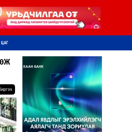
ӨТ ЦАГ
СӨЖ
иргэх