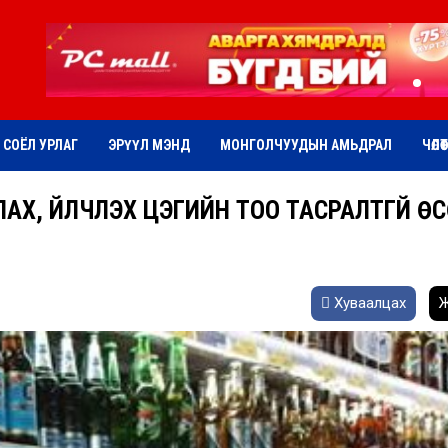
СОЁЛ УРЛАГ
ЭРҮҮЛ МЭНД
МОНГОЛЧУУДЫН АМЬДРАЛ
ЧӨЛӨ
АХ, ҮЙЛЧЛЭХ ЦЭГИЙН ТОО ТАСРАЛТГҮЙ Ө
Хуваалцах
Ж