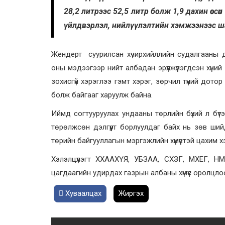
28,2 литрээс 52,5 литр болж 1,9 дахин өсс
үйлдвэрлэл, нийлүүлэлтийн хэмжээнээс шал
Жендерт суурилсан хүчирхийллийн судалгааны д
оны мэдээгээр нийт албадан эрүүлжүүлэгдсэн хүний
зохисгүй хэрэглээ гэмт хэрэг, зөрчил түүний дотор 
болж байгааг харуулж байна.
Иймд согтууруулах ундааны төрлийн бүхий л бүтээ
төрөлжсөн дэлгүүрт борлуулдаг байх нь зөв ш
төрийн байгууллагын мэргэжлийн хүмүүстэй цахим хэ
Хэлэлцүүлэгт ХХААХҮЯ, УБЗАА, СХЗГ, МХЕГ, Н
цагдаагийн удирдах газрын албаны хүмүүс оролцло
Хуваалцах
Жиргэх