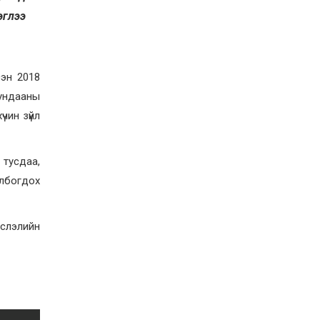
Д.Алтанцоож энэ сарын
эглээ
17-ны өдөр “Заан
Жимни” автомашинаа
гардан авна
2026-08-03
Г.Дамдинням: Улсын
дугаарын тэгш,
сэн 2018
сондгойгоор хязгаарлан
 ундааны
шатахуун олгоно
2026-08-03
үчин зүйл
ОХУ шатахууны
экспортын хоригоо 2027
оны нэгдүгээр сар
 тусдаа,
хүртэл сунгажээ
олбогдох
2026-07-31
Шинэ бүтцээр хичээлийн
жил дөрвөн улиралтай
боллоо
слэлийн
2026-07-28
Нийслэлийн хэмжээнд
өнгөрсөн долоо хоногт
гал түймрийн 35
дуудлага бүртгэгджээ