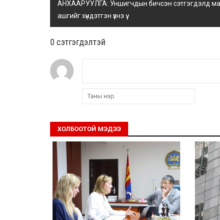
АНХААРУУЛГА: Уншигчдын бичсэн сэтгэгдэлд манай
ашгийг хүндэтгэн үзнэ үү.
0 cэтгэгдэлтэй
ХОЛБООТОЙ МЭДЭЭ