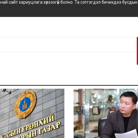
 сайт хариуцлага хүлээхгүй болно. Та сэтгэгдэл бичихдээ бусдын