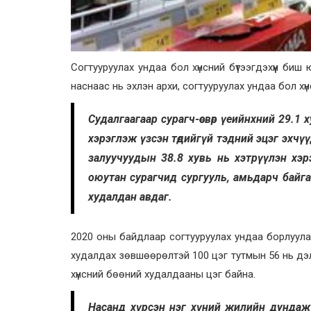
Согтууруулах ундаа бол хүнсний бүтээгдэхүүн биш 
наснаас нь эхлэн архи, согтууруулах ундаа бол хү
Судалгаагаар сурагч-өсвөр үеийнхний 29.1 
хэрэглэж үзсэн төдийгүй тэдний эцэг эхчүү
залуучуудын 38.8 хувь нь хэтрүүлэн хэрэ
оюутан сурагчид сургууль, амьдарч байга
худалдан авдаг.
2020 оны байдлаар согтууруулах ундаа борлуулах
худалдах зөвшөөрөлтэй 100 цэг тутмын 56 нь дэлгү
хүнсний бөөний худалдааны цэг байна.
Насанд хүрсэн нэг хүний жилийн дундаж