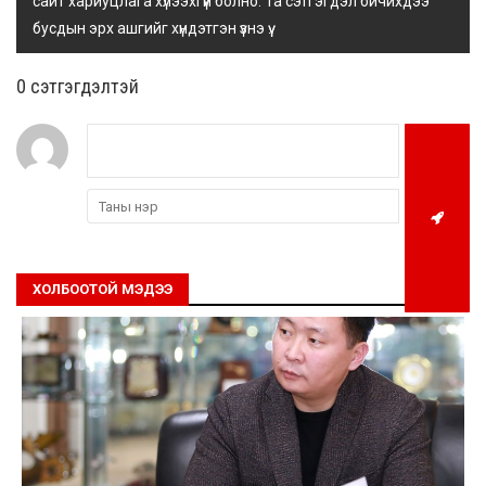
сайт хариуцлага хүлээхгүй болно. Та сэтгэгдэл бичихдээ
бусдын эрх ашгийг хүндэтгэн үзнэ үү.
0 cэтгэгдэлтэй
ХОЛБООТОЙ МЭДЭЭ