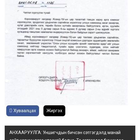
Хуваалцах
Жиргэх
АНХААРУУЛГА: Уншигчдын бичсэн сэтгэгдэлд манай