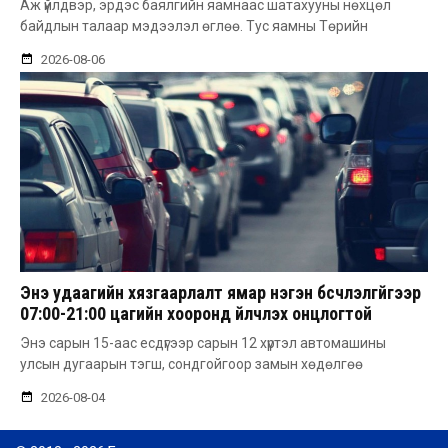
Аж үйлдвэр, эрдэс баялгийн яамнаас шатахууны нөхцөл
байдлын талаар мэдээлэл өглөө. Тус яамны Төрийн
2026-08-06
Энэ удаагийн хязгаарлалт ямар нэгэн бүсчлэлгүйгээр
07:00-21:00 цагийн хооронд үйлчлэх онцлогтой
Энэ сарын 15-аас есдүгээр сарын 12 хүртэл автомашины
улсын дугаарын тэгш, сондгойгоор замын хөдөлгөө
2026-08-04