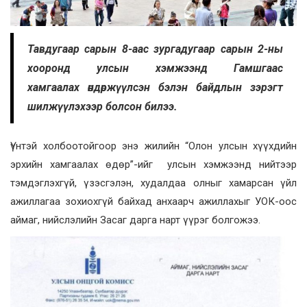
Тавдугаар сарын 8-аас зургадугаар сарын 2-ны
хооронд улсын хэмжээнд Гамшгаас
хамгаалах өндөржүүлсэн бэлэн байдлын зэрэгт
шилжүүлэхээр болсон билээ.
Үүнтэй холбоотойгоор энэ жилийн “Олон улсын хүүхдийн
эрхийн хамгаалах өдөр”-ийг улсын хэмжээнд нийтээр
тэмдэглэхгүй, үзэсгэлэн, худалдаа олныг хамарсан үйл
ажиллагаа зохиохгүй байхад анхаарч ажиллахыг УОК-оос
аймаг, нийслэлийн Засаг дарга нарт үүрэг болгожээ.