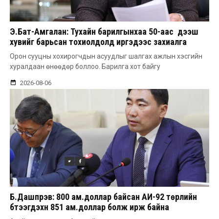
Э.Бат-Амгалан: Тухайн барилгынхаа 50-аас дээш
хувийг барьсан тохиолдолд иргэдээс захиалга
авдаг болгоно
Орон сууцны хохирогчдын асуудлыг шалгах ажлын хэсгийн
хуралдаан өнөөдөр боллоо. Барилга хот байгу
2026-08-06
Б.Дашпүрэв: 800 ам.доллар байсан АИ-92 төрлийн
бүтээгдэхүүн 851 ам.доллар болж ирж байна