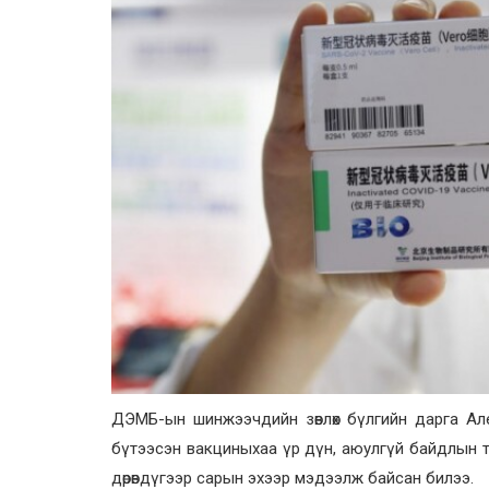
ДЭМБ-ын шинжээчдийн зөвлөх бүлгийн дарга А
бүтээсэн вакциныхаа үр дүн, аюулгүй байдлын 
дөрөвдүгээр сарын эхээр мэдээлж байсан билээ.