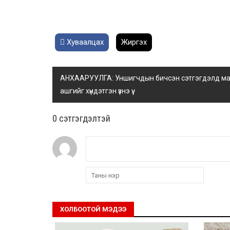
Хуваалцах
Жиргэх
АНХААРУУЛГА: Уншигчдын бичсэн сэтгэгдэлд манай
ашгийг хүндэтгэн үзнэ үү.
0 cэтгэгдэлтэй
ХОЛБООТОЙ МЭДЭЭ