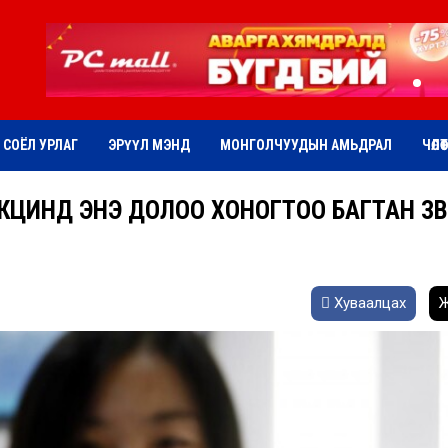
СОЁЛ УРЛАГ
ЭРҮҮЛ МЭНД
МОНГОЛЧУУДЫН АМЬДРАЛ
ЧӨЛӨ
ИНД ЭНЭ ДОЛОО ХОНОГТОО БАГТАН ЗӨВШӨ
Хуваалцах
Ж