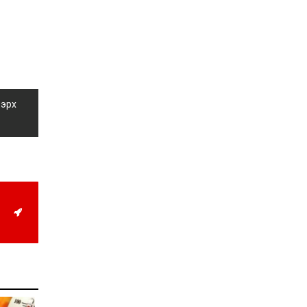
Д.Алтанцоож энэ сарын
17-ны өдөр “Заан
Жимни” автомашинаа
гардан авна
2026-08-03
Г.Дамдинням: Улсын
дугаарын тэгш,
сондгойгоор хязгаарлан
шатахуун олгоно
 эрх
2026-08-03
ОХУ шатахууны
экспортын хоригоо 2027
оны нэгдүгээр сар
хүртэл сунгажээ
2026-07-31
Шинэ бүтцээр хичээлийн
жил дөрвөн улиралтай
боллоо
2026-07-28
Нийслэлийн хэмжээнд
өнгөрсөн долоо хоногт
гал түймрийн 35
дуудлага бүртгэгджээ