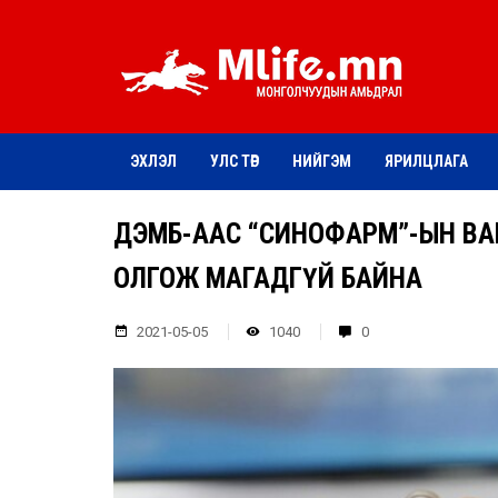
ЭХЛЭЛ
УЛС ТӨР
НИЙГЭМ
ЯРИЛЦЛАГА
ДЭМБ-ААС “СИНОФАРМ”-ЫН ВАКЦ
ОЛГОЖ МАГАДГҮЙ БАЙНА
2021-05-05
1040
0