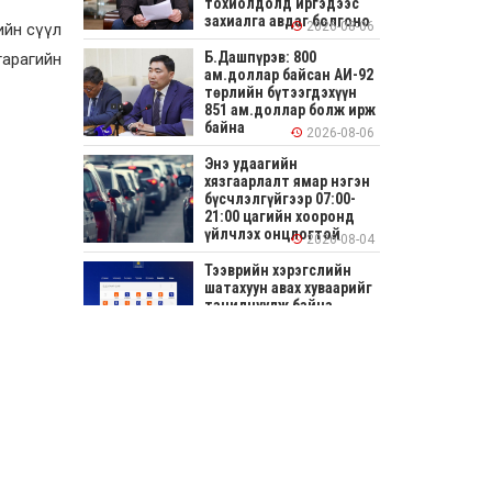
тохиолдолд иргэдээс
захиалга авдаг болгоно
2026-08-06
ийн сүүл
Б.Дашпүрэв: 800
арагийн
ам.доллар байсан АИ-92
төрлийн бүтээгдэхүүн
851 ам.доллар болж ирж
байна
2026-08-06
Энэ удаагийн
хязгаарлалт ямар нэгэн
бүсчлэлгүйгээр 07:00-
21:00 цагийн хооронд
үйлчлэх онцлогтой
2026-08-04
Тээврийн хэрэгслийн
шатахуун авах хуваарийг
танилцуулж байна
2026-08-04
СОНИРХОЛТОЙ: Ихэр
шар, цусан толботой
өндөг аюултай юу?
2026-08-04
Улсын заан