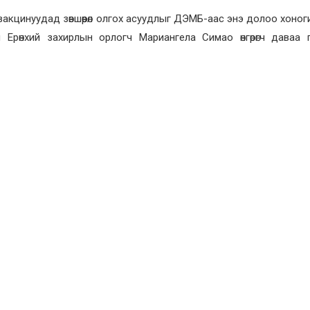
акцинуудад зөвшөөрөл олгох асуудлыг ДЭМБ-аас энэ долоо хоног
рөнхий захирлын орлогч Мариангела Симао өнгөрөгч даваа г