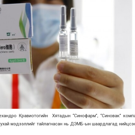
лехандро Кравиотогийн Хятадын “Синофарм”, “Синовак” комп
тухай мэдээллийг тайлагнасан нь ДЭМБ-ын шаардлагад нийцсэ