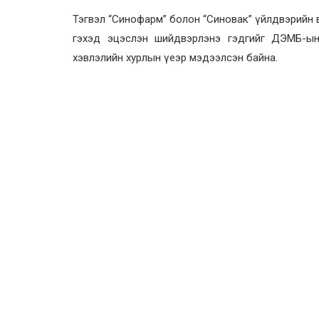
Тэгвэл “Синофарм” болон “Синовак” үйлдвэрийн в
гэхэд эцэслэн шийдвэрлэнэ гэдгийг ДЭМБ-ын Е
хэвлэлийн хурлын үеэр мэдээлсэн байна.