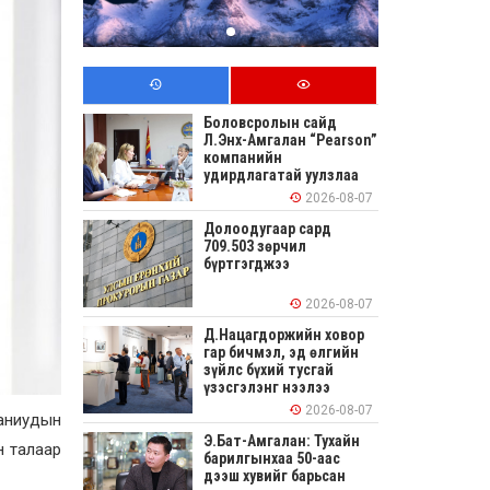
Боловсролын сайд
Л.Энх-Амгалан “Pearson”
компанийн
удирдлагатай уулзлаа
2026-08-07
Долоодугаар сард
709.503 зөрчил
бүртгэгджээ
2026-08-07
Д.Нацагдоржийн ховор
гар бичмэл, эд өлгийн
зүйлс бүхий тусгай
үзэсгэлэнг нээлээ
2026-08-07
аниудын
Э.Бат-Амгалан: Тухайн
н талаар
барилгынхаа 50-аас
дээш хувийг барьсан