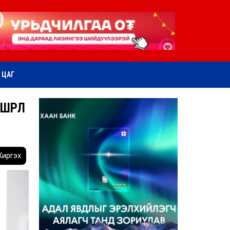
ӨТ ЦАГ
ӨРӨЛ
иргэх