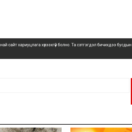
 сайт хариуцлага хүлээхгүй болно. Та сэтгэгдэл бичихдээ бусдын