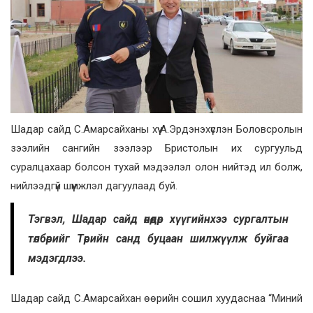
Шадар сайд С.Амарсайханы хүү А.Эрдэнэхүслэн Боловсролын
зээлийн сангийн зээлээр Бристолын их сургуульд
суралцахаар болсон тухай мэдээлэл олон нийтэд ил болж,
нийлээдгүй шүүмжлэл дагуулаад буй.
Тэгвэл, Шадар сайд өнөөдөр хүүгийнхээ сургалтын
төлбөрийг Төрийн санд буцаан шилжүүлж буйгаа
мэдэгдлээ.
Шадар сайд С.Амарсайхан өөрийн сошил хуудаснаа “Миний