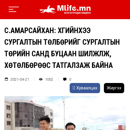
С.АМАРСАЙХАН: ХҮҮГИЙНХЭЭ
СУРГАЛТЫН ТӨЛБӨРИЙГ СУРГАЛТЫН
ТӨРИЙН САНД БУЦААН ШИЛЖҮҮЛЖ,
ХӨТӨЛБӨРӨӨС ТАТГАЛЗАЖ БАЙНА
2021-04-21
1002
0
Хуваалцах
Жиргэх