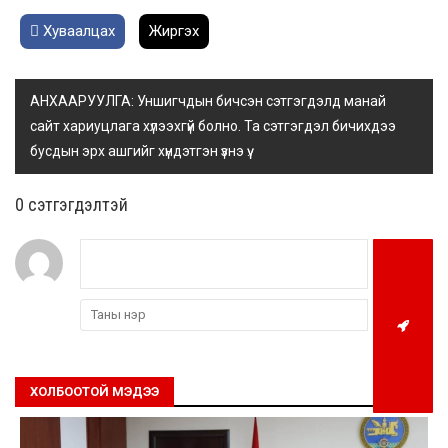
Хуваалцах
Жиргэх
АНХААРУУЛГА: Уншигчдын бичсэн сэтгэгдэлд манай
сайт хариуцлага хүлээхгүй болно. Та сэтгэгдэл бичихдээ
бусдын эрх ашгийг хүндэтгэн үзнэ үү.
0 cэтгэгдэлтэй
ХОЛБООТОЙ МЭДЭЭ