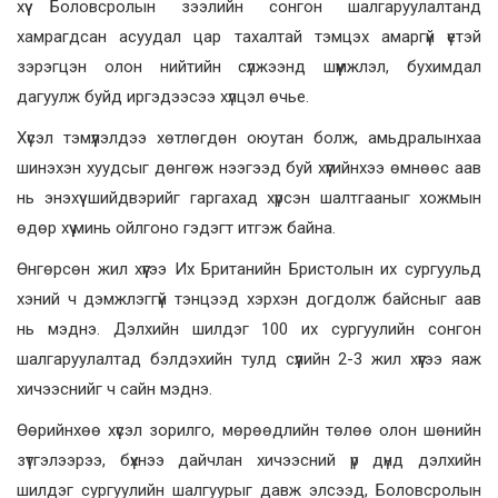
хүү Боловсролын зээлийн сонгон шалгаруулалтанд
хамрагдсан асуудал цар тахалтай тэмцэх амаргүй үетэй
зэрэгцэн олон нийтийн сүлжээнд шүүмжлэл, бухимдал
дагуулж буйд иргэдээсээ хүлцэл өчье.
Хүсэл тэмүүлэлдээ хөтлөгдөн оюутан болж, амьдралынхаа
шинэхэн хуудсыг дөнгөж нээгээд буй хүүгийнхээ өмнөөс аав
нь энэхүү шийдвэрийг гаргахад хүрсэн шалтгааныг хожмын
өдөр хүү минь ойлгоно гэдэгт итгэж байна.
Өнгөрсөн жил хүүгээ Их Британийн Бристолын их сургуульд
хэний ч дэмжлэггүй тэнцээд хэрхэн догдолж байсныг аав
нь мэднэ. Дэлхийн шилдэг 100 их сургуулийн сонгон
шалгаруулалтад бэлдэхийн тулд сүүлийн 2-3 жил хүүгээ яаж
хичээснийг ч сайн мэднэ.
Өөрийнхөө хүсэл зорилго, мөрөөдлийн төлөө олон шөнийн
зүтгэлээрээ, бүхнээ дайчлан хичээсний үр дүнд дэлхийн
шилдэг сургуулийн шалгуурыг давж элсээд, Боловсролын