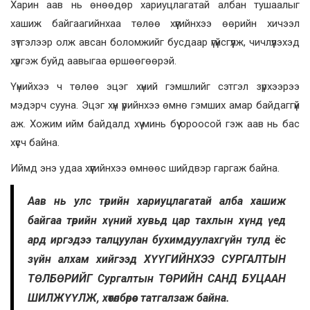
Харин аав нь өнөөдөр хариуцлагатай албан тушаалыг
хашиж байгаагийнхаа төлөө хүүгийнхээ өөрийн хичээл
зүтгэлээр олж авсан боломжийг бусдаар үгүйсгүүлж, чичлүүлэхэд
хүргэж буйд аавыгаа өршөөгөөрэй.
Үүнийхээ ч төлөө эцэг хүний гэмшлийг сэтгэл зүрхээрээ
мэдэрч сууна. Эцэг хүн үрийнхээ өмнө гэмших амар байдаггүй
аж. Хожим ийм байдалд хүү минь бүү ороосой гэж аав нь бас
хүсч байна.
Иймд энэ удаа хүүгийнхээ өмнөөс шийдвэр гаргаж байна.
Аав нь улс төрийн хариуцлагатай алба хашиж
байгаа төрийн хүний хувьд цар тахлын хүнд үед
ард иргэдээ талцуулан бухимдуулахгүйн тулд ёс
зүйн алхам хийгээд ХҮҮГИЙНХЭЭ СУРГАЛТЫН
ТӨЛБӨРИЙГ Сургалтын ТӨРИЙН САНД БУЦААН
ШИЛЖҮҮЛЖ, хөтөлбөрөөс татгалзаж байна.