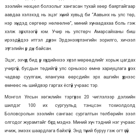
зээлийн нөхцөл болзолыг хангасан тухай хөөр баяртайгаар
аавдаа хэлэхэд нь эцэг хүний хувьд би “Аавынх нь улс төр,
нэр хүндэд сөргөөр нөлөөлнө”, миний хүү наадахаа боль гэж
хэлж зүрхлээгүй юм. Учир нь улстөрч Амарсайханы биш
ирээдүйдээ итгэл дүүрэн Эрдэнэхүслэнгийн зорилго, хичээл
зүтгэлийн үр дүн байсан.
Эцэг, эхчүүд бид үр хүүхдийнхээ хүсэл мөрөөдлийг хорьж цагдах
учиргүй, бусдын төдийгүй улс орныхоо өмнө хариуцлага үүрэх
чадвар суулгаж, ялангуяа өөрсдийн эрх ашгийн үүднээс
өмнөөс нь шийдвэр гаргах ёсгүй учраас тэр.
Монгол Улсын хөгжлийн тэргүүлэх 20 чиглэлээр дэлхийн
шилдэг 100 их сургуульд тэнцсэн тохиолдолд
Боловсролын зээлийн сангаас сургалтын төлбөрийн зээл
олгодог журамтайг бүгд мэднэ. Миний хүү ч тэдний нэг учраас
ичиж, эмээх шаардлага байхгүй. Энд түүний буруу гэж огт үгүй.