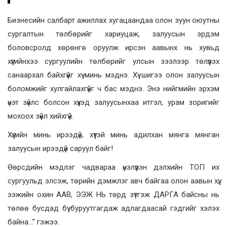
Бизнесийн салбарт ажиллах хугацаандаа олон зуун оюутны
сургалтын төлбөрийг хариуцаж, залуусын эрдэм
боловсролд хөрөнгө оруулж ирсэн аавынх нь хувьд
хүүгийнхээ сургуулийн төлбөрийг улсын зээлээр төлүүлэх
санаархал байхгүйг хүү минь мэднэ. Хүү шигээ олон залуусын
боломжийг хулгайлахгүйг ч бас мэднэ. Энэ нийгмийн эрхэм
үнэт зүйлс болсон хүүхэд залуусынхаа итгэл, урам зоригийг
мохоох зүйл хийхгүй.
Хүүгийн минь ирээдүй, хүүтэй минь адилхан мянга мянган
залуусын ирээдүй саруул байг!
Өөрсдийн мэдлэг чадвараа үнэлүүлэн дэлхийн ТОП их
сургуульд элсэж, төрийн дэмжлэг авч байгаа олон аавын хүү,
ээжийн охин ААВ, ЭЭЖ НЬ төрд зүтгэж ДАРГА байсны нь
төлөө бусдад бүү буруутгагдаж адлагдаасай гэдгийг хэлэх
байна…” гэжээ.