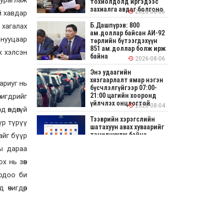
сураглаж
тохиолдолд иргэдээс
захиалга авдаг болгоно
2026-08-06
й хавдар
Б.Дашпүрэв: 800
 хагалах
ам.доллар байсан АИ-92
нууцаар
төрлийн бүтээгдэхүүн
851 ам.доллар болж ирж
ж хэлсэн
байна
2026-08-06
Энэ удаагийн
хязгаарлалт ямар нэгэн
ариуг нь
бүсчлэлгүйгээр 07:00-
21:00 цагийн хооронд
чигдрийг
үйлчлэх онцлогтой
2026-08-04
 өвдөөгүй
Тээврийн хэрэгслийн
үр түрүү
шатахуун авах хуваарийг
танилцуулж байна
айг бүүр
ы дараа
2026-08-04
х нь зөв
СОНИРХОЛТОЙ: Ихэр
шар, цусан толботой
 одоо би
өндөг аюултай юу?
 өчигдөр
2026-08-04
Улсын заан