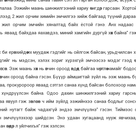
ы өмнө ээжид минь санаа тавин сэтгэл гарган холбогдож, асууж 
лалаа. Ээжийн маань шинжилгээний хариу өчигдөр гарсаан. Хорто
Эхлээд 2 жил орчим химийн эмчилгээ хийж байгаад түүний дараа
 жил орчим эмчийн хяналтад байх ёстой гэнэ. Анх надаас 
 нь яваад байхдаа яахавдээ, миний хамгийн дургүй хөх байна” гэ
би ерөнхийдөө их муудаж гэдгийг нь ойлгож байсан, урьдчилсан х
дгийг нь мэдсэн, хэлэх зориг хүрэхгүй эмчээсээ мэдэг гээд ө
н. Ээж маань хөх нь өвчин ороод өвдөөд байгаа мөртлөө намайг бодоод
ас өвчин ороод байна гэсэн. Бүүүр аймшигтай зүйл нь ээж маань б
аа, прокуророор яваад сэтгэл санаа хүнд байсан болохоор нам
 хүндрүүлсэн байна. Одоо дахин шинжилгээний хариу гарсн
 явуул гэж зөвлөсөн ч ийм зүйлд ээжийнхээ санаа бодлыг сонсо
 хүний нутагт байж чадахгүй эндээ эмчлүүлнэ” гэсэн. Тиймээс
н эмчлүүлэхээр шийдсэн. Энэ удаан хугацаанд нууж явчихаад
 өнөөдөр л уйлчихъя” гэж хэлсэн.