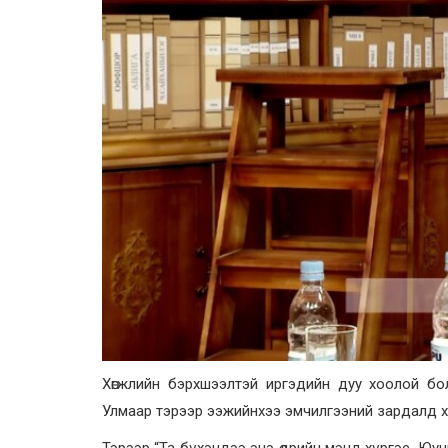
Хөгжлийн бэрхшээлтэй иргэдийн дуу хоолой бо
Улмаар тэрээр ээжийнхээ эмчилгээний зардалд ха