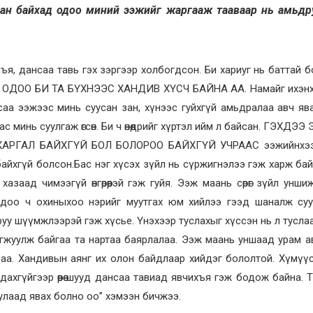
улсан байхад одоо миний ээжийг жаргааж тааваар нь амьд
ъя, дансаа тавь гэх зэргээр холбогдсон. Би хариуг нь баттай 
н. ОДОО БИ ТА БҮХНЭЭС ХАНДИВ ХҮСЧ БАЙНА АА. Намайг ихэнх
аасаа ээжээс минь суусан зан, хүнээс гуйхгүй амьдралаа авч яв
 минь суулгаж өгсөн. Би ч өнөөдрийг хүртэл ийм л байсан. ГЭХДЭ
РГАЛ БАЙХГҮЙ БОЛ БОЛОРОО БАЙХГҮЙ УЧРААС ээжийнхээ 
айхгүй болсон.Бас нэг хүсэх зүйл нь сүржигнэлээ гэж харж бай
азаад чимээгүй өнгөрөөрэй гэж гуйя. Ээж маань сөрөг зүйл унши
одоо ч охиныхоо нэрийг муутгах юм хийлээ гээд шаналж суу
уу шүүмжлээрэй гэж хүсье. Үнэхээр туслахыг хүссэн нь л тусла
оригжуулж байгаа та нартаа баярлалаа. Ээж маань уншаад урам 
на аа. Хандивын аянг их олон байдлаар хийдэг бололтой. Хүмүү
дахгүйгээр өөрөө шууд дансаа тавиад явчихъя гэж бодож байна. 
уулаад явах болно оо” хэмээн бичжээ.