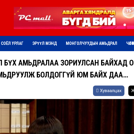
СОЁЛ УРЛАГ
ЭРҮҮЛ МЭНД
МОНГОЛЧУУДЫН АМЬДРАЛ
ЧӨЛӨ
ЛӨӨ БҮХ АМЬДРАЛАА ЗОРИУЛСАН БАЙХАД 
МЬДРУУЛЖ БОЛДОГГҮЙ ЮМ БАЙХ ДАА…
Хуваалцах
Ж