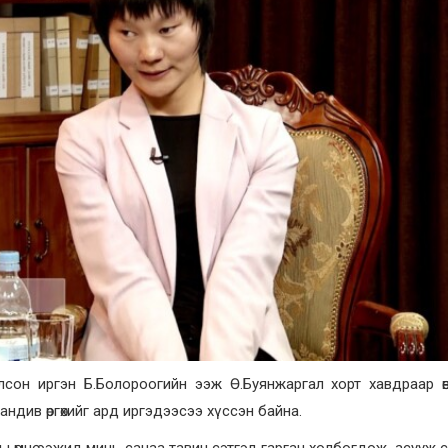
лсон иргэн Б.Болороогийн ээж Ө.Буянжаргал хорт хавдраар ө
ндив өргөхийг ард иргэдээсээ хүссэн байна.