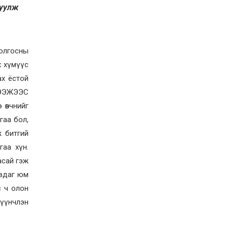
Д.Алтанцоож энэ сарын
руулж
17-ны өдөр “Заан
Жимни” автомашинаа
гардан авна
2026-08-03
Г.Дамдинням: Улсын
болгосны
дугаарын тэгш,
сондгойгоор хязгаарлан
 хүмүүс
шатахуун олгоно
ах ёстой
2026-08-03
Э ЭЭЖЭЭС
ОХУ шатахууны
экспортын хоригоо 2027
өвчнийг
оны нэгдүгээр сар
хүртэл сунгажээ
гаа бол,
2026-07-31
ж битгий
Шинэ бүтцээр хичээлийн
гаа хүн.
жил дөрвөн улиралтай
боллоо
асай гэж
авдаг юм
2026-07-28
с ч олон
Нийслэлийн хэмжээнд
өнгөрсөн долоо хоногт
Түүнчлэн
гал түймрийн 35
дуудлага бүртгэгджээ