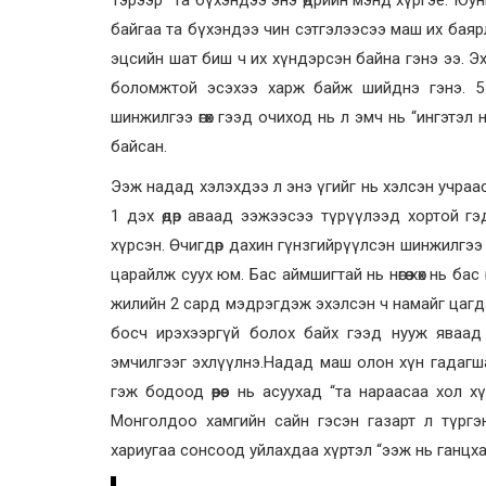
Тэрээр “Та бүхэндээ энэ өдрийн мэнд хүргэе. Юун
байгаа та бүхэндээ чин сэтгэлээсээ маш их баяр
эцсийн шат биш ч их хүндэрсэн байна гэнэ ээ. 
боломжтой эсэхээ харж байж шийднэ гэнэ. 5
шинжилгээ өгөх гээд очиход нь л эмч нь “ингэтэл
байсан.
Ээж надад хэлэхдээ л энэ үгийг нь хэлсэн учраас 
1 дэх өдөр аваад ээжээсээ түрүүлээд хортой гэ
хүрсэн. Өчигдөр дахин гүнзгийрүүлсэн шинжилгээ өгсө
царайлж суух юм. Бас аймшигтай нь нөгөө хөх нь б
жилийн 2 сард мэдрэгдэж эхэлсэн ч намайг цагд
босч ирэхээргүй болох байх гээд нууж яваад
эмчилгээг эхлүүлнэ.Надад маш олон хүн гадагшаа
гэж бодоод өөрөөс нь асуухад “та нараасаа хол
Монголдоо хамгийн сайн гэсэн газарт л түргэ
хариугаа сонсоод уйлахдаа хүртэл “ээж нь ганцхаан