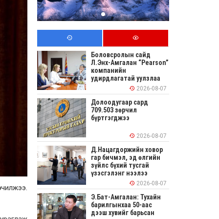
Боловсролын сайд
Л.Энх-Амгалан “Pearson”
компанийн
удирдлагатай уулзлаа
2026-08-07
Долоодугаар сард
709.503 зөрчил
бүртгэгджээ
2026-08-07
Д.Нацагдоржийн ховор
гар бичмэл, эд өлгийн
зүйлс бүхий тусгай
үзэсгэлэнг нээлээ
2026-08-07
вчилжээ.
Э.Бат-Амгалан: Тухайн
барилгынхаа 50-аас
дээш хувийг барьсан