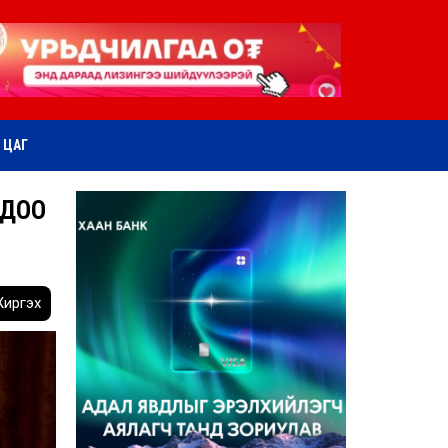
ӨТ ЦАГ
ОДОО
иргэх