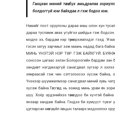
Ганцхан миний төлөө бүх амьдралаа зори
болдоггүй юм байхдаа л гэж бодох юм.
Намайг пост оруулсны дараа маш олон хүн тусал
дараа тусламж авах үгүйгээ шийдье гэж бодсо
мэднэ ээ, бардам нэр төрөө эрхэмлэдэг гээд. Уг
гэсэн хатуу зарчмыг ээж маань надад бага байхаас
МИНЬ ҮНЭТЭЙ НЭР ТӨР ГЭЖ БАЙХГҮЙ. БУЯНЖА
сонссон цагаас эхлэн Болороогийн бардам зан б
хандивт нэгдмээргүй санагдвал зүгээр л хэлээ х
хямраасай гэж чин сэтгэлээсээ хүсэж байна, 
Үнэхээр шүүмжилмээр санагдвал миний хувь чатр
хүсэж байна.Төгсгөлд нь ээжид минь урам өгч з
шүү. Хоёр эрдэнийхээ төлөө одоо би хүчтэй бай
янзаар хандаж байна. Гэхдээ би хүмүүст түвэг у
цугларсан мөнгө, үйл явцын талаарх мэдээллээ ор