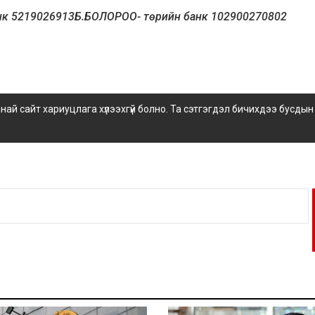
нк 5219026913Б.БОЛОРОО- төрийн банк 102900270802
 сайт хариуцлага хүлээхгүй болно. Та сэтгэгдэл бичихдээ бусдын