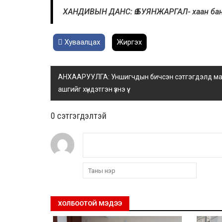
ХАНДИВЫН ДАНС: Ө.БУЯНЖАРГАЛ- хаан ба
Хуваалцах
Жиргэх
АНХААРУУЛГА: Уншигчдын бичсэн сэтгэгдэлд манай
ашгийг хүндэтгэн үзнэ үү.
0 cэтгэгдэлтэй
ХОЛБООТОЙ МЭДЭЭ