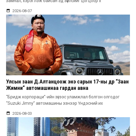
замнал, хэрэглэж байсан эд зүйлсийг цогцоор х
2026-08-07
Улсын заан Д.Алтанцоож энэ сарын 17-ны өдөр “Заан
Жимни” автомашинаа гардан авна
“Бридж корпораци”-ийн зүгээс уламжлал болгон олгодог
“Suzuki Jimny” автомашины эзнээр Үндэсний их
2026-08-03