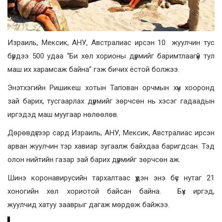
Израиль, Мексик, АНУ, Австралиас ирсэн 10 жуулчин тус
бүрдээ 500 удаа “Би хөл хорионы дүрмийг баримтлаагүй тул
маш их харамсаж байна” гэж бичих ёстой болжээ.
Энэтхэгийн Ришикеш хотын Тапован орчмын хүн хооронд
зай барих, тусгаарлах дүрмийг зөрчсөн нь хэсэг гадаадын
иргэдэд маш муугаар нөлөөлөв.
Дөрөвдүгээр сард Израиль, АНУ, Мексик, Австралиас ирсэн
арван жуулчин тэр хавиар зугаалж байхдаа баригдсан. Тэд
олон нийтийн газар зай барих дүрмийг зөрчсөн аж.
Шинэ коронавирусийн тархалтаас үүдэн энэ бүс нутаг 21
хоногийн хөл хориотой байсан байна. Бүх иргэд,
жуулчид хатуу зааврыг дагаж мөрдөж байжээ.