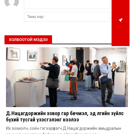
ХОЛБООТОЙ МЭДЭЭ
Д.Нацагдоржийн ховор гар бичмэл, эд өлгийн зүйлс
бүхий тусгай үзэсгэлэнг нээлээ
Их зохиолч, соён гэгээрүүлэгч Д.Нацагдоржийн амьдралын