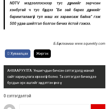
NDTV мэдээллэснээр тус дүрмийг зөрчсөн
хэнбугай ч тус бүрдээ “Би зай барих дүрмийг
баримталаагүй тул маш их харамсаж байна” гэж
500 удаа шийтгэл болгон бичих ёстой гэжээ.
Б.Бүжлхамаа www.squeekly.com
Хуваалцах
Жиргэх
АНХААРУУЛГА: Уншигчдын бичсэн сэтгэгдэлд манай
сайт хариуцлага хүлээхгүй болно. Та сэтгэгдэл бичихдээ
бусдын эрх ашгийг хүндэтгэн үзнэ үү.
0 cэтгэгдэлтэй