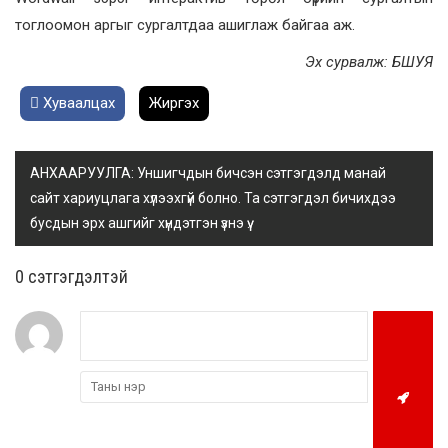
тоглоомон аргыг сургалтдаа ашиглаж байгаа аж.
Эх сурвалж: БШУЯ
Хуваалцах
Жиргэх
АНХААРУУЛГА: Уншигчдын бичсэн сэтгэгдэлд манай
сайт хариуцлага хүлээхгүй болно. Та сэтгэгдэл бичихдээ
бусдын эрх ашгийг хүндэтгэн үзнэ үү.
0 cэтгэгдэлтэй