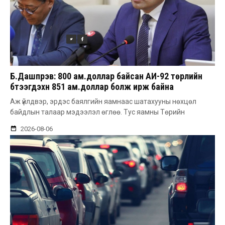
Б.Дашпүрэв: 800 ам.доллар байсан АИ-92 төрлийн
бүтээгдэхүүн 851 ам.доллар болж ирж байна
Аж үйлдвэр, эрдэс баялгийн яамнаас шатахууны нөхцөл
байдлын талаар мэдээлэл өглөө. Тус яамны Төрийн
2026-08-06