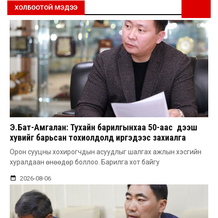
ХОЛБООТОЙ МЭДЭЭ
Э.Бат-Амгалан: Тухайн барилгынхаа 50-аас дээш
хувийг барьсан тохиолдолд иргэдээс захиалга
авдаг болгоно
Орон сууцны хохирогчдын асуудлыг шалгах ажлын хэсгийн
хуралдаан өнөөдөр боллоо. Барилга хот байгу
2026-08-06