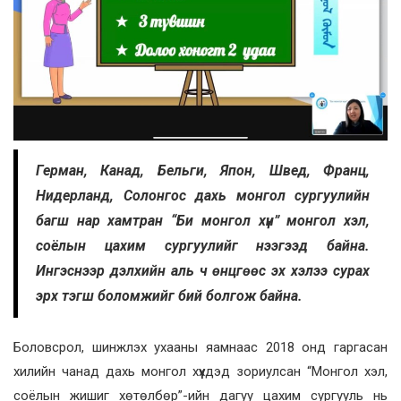
Герман, Канад, Бельги, Япон, Швед, Франц,
Нидерланд, Солонгос дахь монгол сургуулийн
багш нар хамтран “Би монгол хүн” монгол хэл,
соёлын цахим сургуулийг нээгээд байна.
Ингэснээр дэлхийн аль ч өнцгөөс эх хэлээ сурах
эрх тэгш боломжийг бий болгож байна.
Боловсрол, шинжлэх ухааны яамнаас 2018 онд гаргасан
хилийн чанад дахь монгол хүүхдэд зориулсан “Монгол хэл,
соёлын жишиг хөтөлбөр”-ийн дагуу цахим сургууль нь