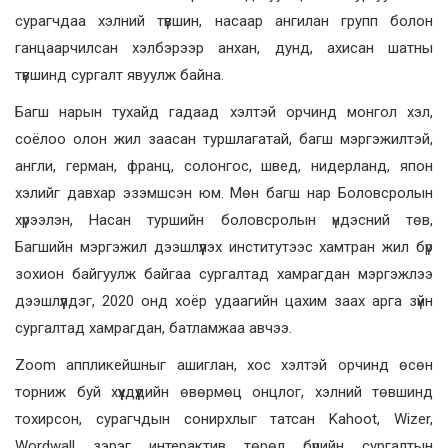
сурагчдаа хэлний түвшин, насаар ангилан групп болон
ганцаарчилсан хэлбэрээр анхан, дунд, ахисан шатны
түвшинд сургалт явуулж байна.
Багш нарын тухайд гадаад хэлтэй орчинд монгол хэл,
соёлоо олон жил заасан туршлагатай, багш мэргэжилтэй,
англи, герман, франц, солонгос, швед, нидерланд, япон
хэлийг давхар эзэмшсэн юм. Мөн багш нар Боловсролын
хүрээлэн, Насан туршийн боловсролын үндэсний төв,
Багшийн мэргэжил дээшлүүлэх институтээс хамтран жил бүр
зохион байгуулж байгаа сургалтад хамрагдан мэргэжлээ
дээшлүүлдэг, 2020 онд хоёр удаагийн цахим заах арга зүйн
сургалтад хамрагдан, батламжаа авчээ.
Zoom аппликейшныг ашиглан, хос хэлтэй орчинд өсөн
торниж буй хүүхдүүдийн өвөрмөц онцлог, хэлний төвшинд
тохирсон, сурагчдын сонирхлыг татсан Kahoot, Wizer,
Wordwall зэрэг интерактив төрөл бүрийн сургалтын