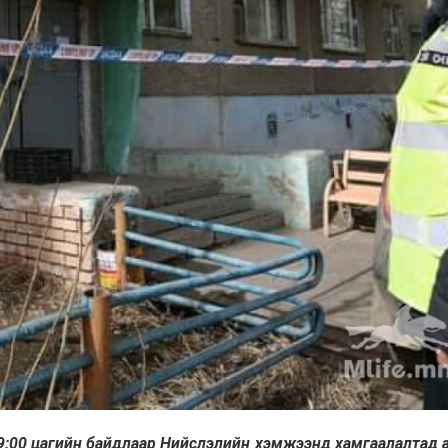
9:00 цагийн байдлаар Нийслэлийн хэмжээнд хамгаалалтад 