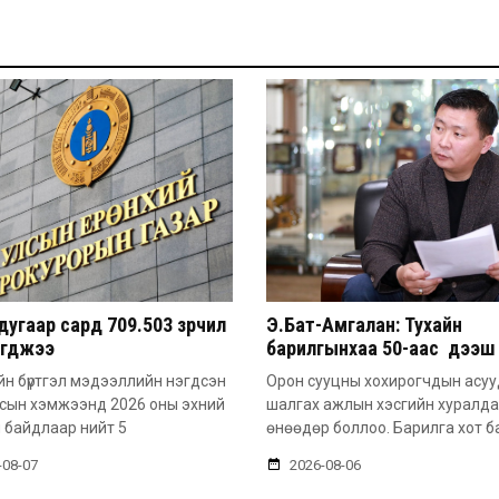
угаар сард 709.503 зөрчил
Э.Бат-Амгалан: Тухайн
эгджээ
барилгынхаа 50-аас дээш 
барьсан тохиолдолд иргэ
н бүртгэл мэдээллийн нэгдсэн
Орон сууцны хохирогчдын асу
захиалга авдаг болгоно
лсын хэмжээнд 2026 оны эхний
шалгах ажлын хэсгийн хуралд
 байдлаар нийт 5
өнөөдөр боллоо. Барилга хот б
-08-07
2026-08-06