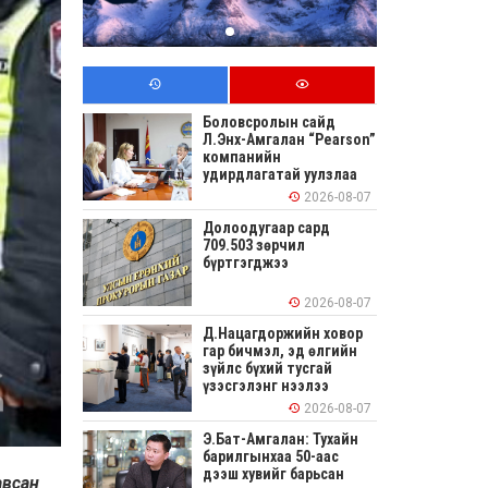
Боловсролын сайд
Л.Энх-Амгалан “Pearson”
компанийн
удирдлагатай уулзлаа
2026-08-07
Долоодугаар сард
709.503 зөрчил
бүртгэгджээ
2026-08-07
Д.Нацагдоржийн ховор
гар бичмэл, эд өлгийн
зүйлс бүхий тусгай
үзэсгэлэнг нээлээ
2026-08-07
Э.Бат-Амгалан: Тухайн
барилгынхаа 50-аас
дээш хувийг барьсан
авсан