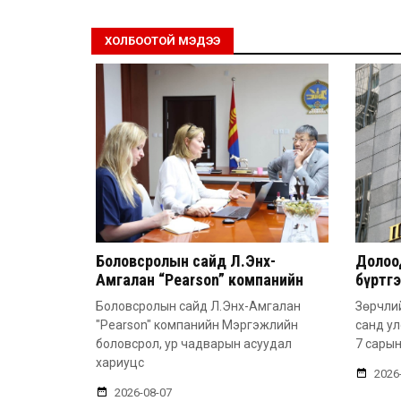
ХОЛБООТОЙ МЭДЭЭ
Боловсролын сайд Л.Энх-
Долоод
Амгалан “Pearson” компанийн
бүртг
удирдлагатай уулзлаа
Боловсролын сайд Л.Энх-Амгалан
Зөрчлий
"Pearson" компанийн Мэргэжлийн
санд у
боловсрол, ур чадварын асуудал
7 сарын
хариуцс
2026
2026-08-07