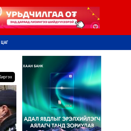
ӨТ ЦАГ
иргэх