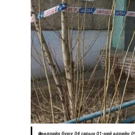
Өнөөдрийн буюу 04 сарын 01-ний өдрийн 0