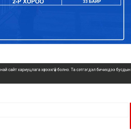
 сайт хариуцлага хүлээхгүй болно. Та сэтгэгдэл бичихдээ бусдын