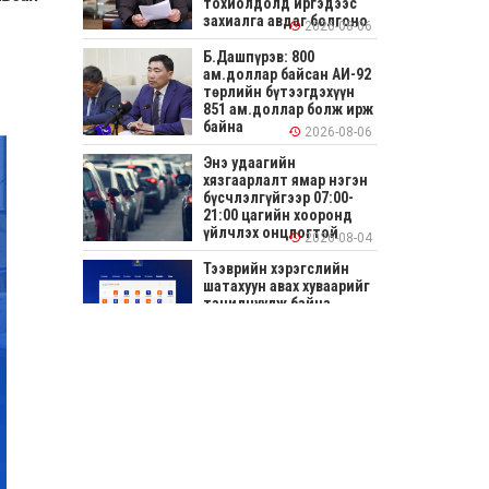
тохиолдолд иргэдээс
захиалга авдаг болгоно
2026-08-06
Б.Дашпүрэв: 800
ам.доллар байсан АИ-92
төрлийн бүтээгдэхүүн
851 ам.доллар болж ирж
байна
2026-08-06
Энэ удаагийн
хязгаарлалт ямар нэгэн
бүсчлэлгүйгээр 07:00-
21:00 цагийн хооронд
үйлчлэх онцлогтой
2026-08-04
Тээврийн хэрэгслийн
шатахуун авах хуваарийг
танилцуулж байна
2026-08-04
СОНИРХОЛТОЙ: Ихэр
шар, цусан толботой
өндөг аюултай юу?
2026-08-04
Улсын заан