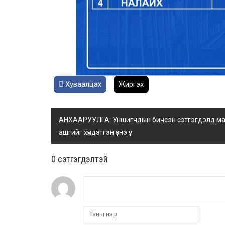
Хуваалцах
Жиргэх
АНХААРУУЛГА: Уншигчдын бичсэн сэтгэгдэлд манай
ашгийг хүндэтгэн үзнэ үү.
0 cэтгэгдэлтэй