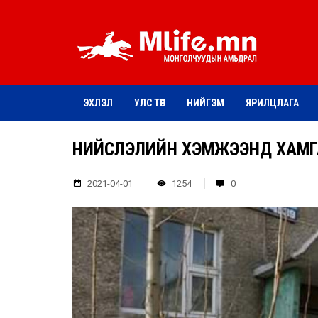
ЭХЛЭЛ
УЛС ТӨР
НИЙГЭМ
ЯРИЛЦЛАГА
НИЙСЛЭЛИЙН ХЭМЖЭЭНД ХАМГ
2021-04-01
1254
0