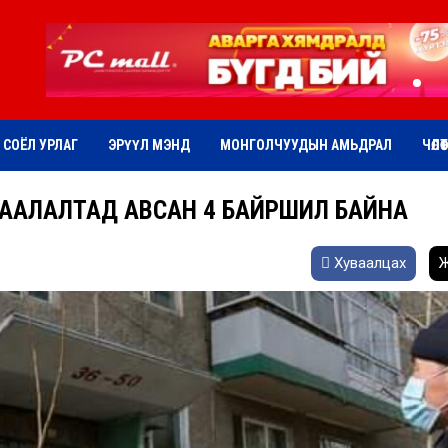
СОЁЛ УРЛАГ
ЭРҮҮЛ МЭНД
МОНГОЛЧУУДЫН АМЬДРАЛ
ЧӨЛӨ
ААЛАЛТАД АВСАН 4 БАЙРШИЛ БАЙНА
Хуваалцах
Ж