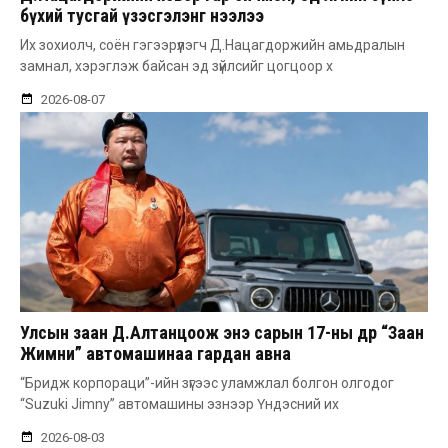
бүхий тусгай үзэсгэлэнг нээлээ
Их зохиолч, соён гэгээрүүлэгч Д.Нацагдоржийн амьдралын
замнал, хэрэглэж байсан эд зүйлсийг цогцоор х
2026-08-07
Улсын заан Д.Алтанцоож энэ сарын 17-ны өдөр “Заан
Жимни” автомашинаа гардан авна
“Бридж корпораци”-ийн зүгээс уламжлал болгон олгодог
“Suzuki Jimny” автомашины эзнээр Үндэсний их
2026-08-03