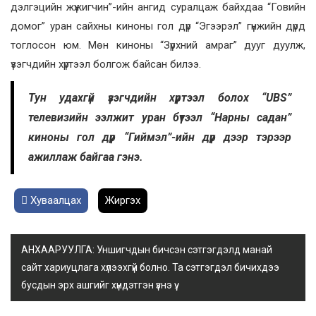
дэлгэцийн жүжигчин”-ийн ангид суралцаж байхдаа “Говийн
домог” уран сайхны киноны гол дүр “Эгээрэл” гүнжийн дүрд
тоглосон юм. Мөн киноны “Зүрхний амраг” дууг дуулж,
үзэгчдийн хүртээл болгож байсан билээ.
Тун удахгүй үзэгчдийн хүртээл болох “UBS”
телевизийн ээлжит уран бүтээл “Нарны садан”
киноны гол дүр “Гиймэл”-ийн дүр дээр тэрээр
ажиллаж байгаа гэнэ.
Хуваалцах
Жиргэх
АНХААРУУЛГА: Уншигчдын бичсэн сэтгэгдэлд манай
сайт хариуцлага хүлээхгүй болно. Та сэтгэгдэл бичихдээ
бусдын эрх ашгийг хүндэтгэн үзнэ үү.