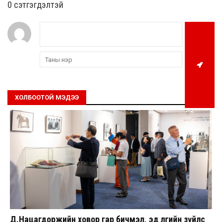
0 cэтгэгдэлтэй
ХОЛБООТОЙ МЭДЭЭ
Д.Нацагдоржийн ховор гар бичмэл, эд өлгийн зүйлс