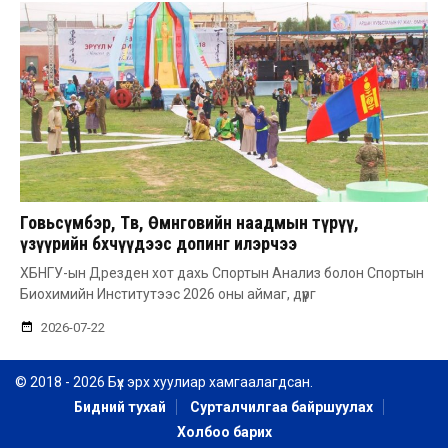
Говьсүмбэр, Төв, Өмнөговийн наадмын түрүү,
үзүүрийн бөхчүүдээс допинг илэрчээ
ХБНГУ-ын Дрезден хот дахь Спортын Анализ болон Спортын
Биохимийн Институтээс 2026 оны аймаг, дүүрг
2026-07-22
© 2018 - 2026 Бүх эрх хуулиар хамгаалагдсан.
Бидний тухай
Сурталчилгаа байршуулах
Холбоо барих