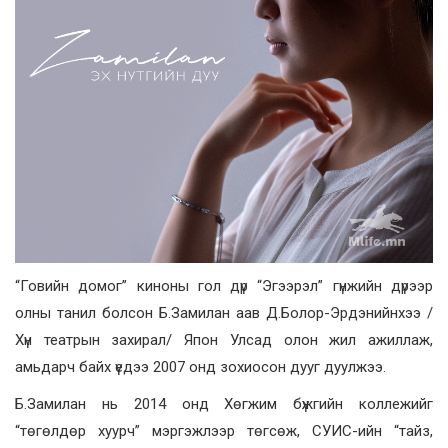
“Говийн домог” киноны гол дүр “Эгээрэл” гүнжийн дүрээр
олны танил болсон Б.Замилан аав Д.Болор-Эрдэнийнхээ /
Хүн театрын захирал/ Япон Улсад олон жил ажиллаж,
амьдарч байх үедээ 2007 онд зохиосон дууг дуулжээ.
Б.Замилан нь 2014 онд Хөгжим бүжгийн коллежийг
“төгөлдөр хуурч” мэргэжлээр төгсөж, СУИС-ийн “тайз,