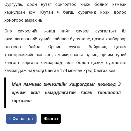
Сургууль, орон нутаг сонголтоо хийж болно” хэмээн
хариулсан юм. Юутай ч багш, сурагчид ирэх долоо
хоногоос амрах нь.
Энэ хичээлийн жилд нийт хичээл сургалтын үйл
ажиллагааны 45 хувийг зайнаас буюу теле, цахим хэлбэрээр
олгосон байна. Оршин суугаа байршил, цахим
төхөөрөмжийн хангалт, амьжиргааны түвшин, эрчим хүчний
хангалт зэргээс хамаараад теле болон цахим сургалтад
хамрагдаж чадахгүй байгаа 174 мянган хүүхэд байгаа юм.
Мөн яамнаас хичээлийн хоцрогдлыг нөхөхөд 3
орчим жил шаардлагатай гэсэн тооцоолол
гаргажээ.
Хуваалцах
Жиргэх