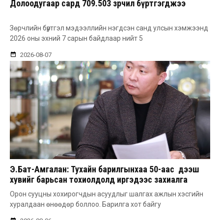
Долоодугаар сард 709.503 зөрчил бүртгэгджээ
Зөрчлийн бүртгэл мэдээллийн нэгдсэн санд улсын хэмжээнд
2026 оны эхний 7 сарын байдлаар нийт 5
2026-08-07
Э.Бат-Амгалан: Тухайн барилгынхаа 50-аас дээш
хувийг барьсан тохиолдолд иргэдээс захиалга
авдаг болгоно
Орон сууцны хохирогчдын асуудлыг шалгах ажлын хэсгийн
хуралдаан өнөөдөр боллоо. Барилга хот байгу