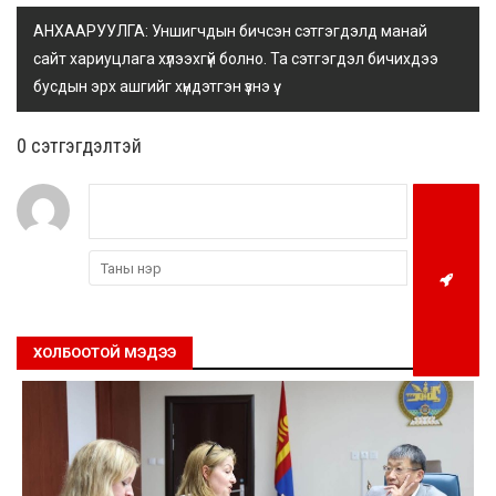
АНХААРУУЛГА: Уншигчдын бичсэн сэтгэгдэлд манай
сайт хариуцлага хүлээхгүй болно. Та сэтгэгдэл бичихдээ
бусдын эрх ашгийг хүндэтгэн үзнэ үү.
0 cэтгэгдэлтэй
ХОЛБООТОЙ МЭДЭЭ