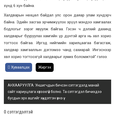
хүнд 6 хүн байна.
Халдварын нөхцөл байдал улс орон даяар улам хүндэрч
байна. Эдийн засгаа эрчимжүүлэх эрүүл мэндээ хамгаалах
бодлогыг зэрэг явуулж байгаа. Гэсэн ч дэлхий дахинд
халдварыг бууруулах хамгийн үр дүнтэй арга нь хөл хорио
тогтоох байгаа. Иргэд нийгмийн харилцаагаа багасгаж,
халдвар хамгааллын дэглэмээ чанд сахиарай. Ингэснээр
хөл хорио тогтоохгүй халдварыг хумих боломжтой” гэлээ.
Хуваалцах
Жиргэх
АНХААРУУЛГА: Уншигчдын бичсэн сэтгэгдэлд манай
сайт хариуцлага хүлээхгүй болно. Та сэтгэгдэл бичихдээ
бусдын эрх ашгийг хүндэтгэн үзнэ үү.
0 cэтгэгдэлтэй