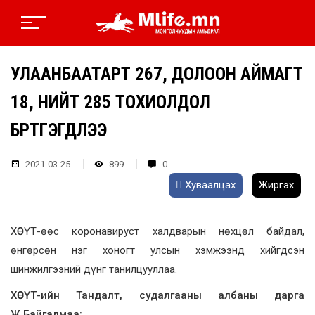
УЛААНБААТАРТ 267, ДОЛООН АЙМАГТ
18, НИЙТ 285 ТОХИОЛДОЛ
БҮРТГЭГДЛЭЭ
2021-03-25
899
0
Хуваалцах
Жиргэх
ХӨСҮТ-өөс коронавируст халдварын нөхцөл байдал,
өнгөрсөн нэг хоногт улсын хэмжээнд хийгдсэн
шинжилгээний дүнг танилцууллаа.
ХӨСҮТ-ийн Тандалт, судалгааны албаны дарга
Ж.Байгалмаа: