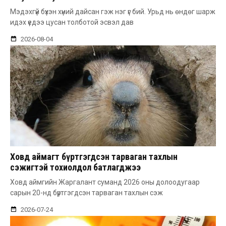
Мэдэхгүй бүхэн хүний дайсан гэж нэг үг бий. Урьд нь өндөг шарж
идэх үедээ цусан толботой эсвэл дав
2026-08-04
Ховд аймагт бүртгэгдсэн тарваган тахлын
сэжигтэй тохиолдол батлагджээ
Ховд аймгийн Жаргалант суманд 2026 оны долоодугаар
сарын 20-нд бүртгэгдсэн тарваган тахлын сэж
2026-07-24