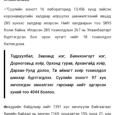
–
“Сүүлийн хоногт 16 лабораторид 13,456 хүнд хийсэн
коронавирусийн халдвар илрүүлэх шинжилгээний явцад
285 хүнээс халдвар илэрсэн. Нийт халдварын тоо 5895
болж байна. Илэрсэн 285 тохиолдлын 267 нь Улаанбаатарт
бүртгэгдсэн бол орон нутагт нийт 18 тохиолдол
батлагдлаа.
Тодруулбал, Завханд нэг, Баянхонгорт нэг,
Дорноговьд хоёр, Орхонд гурав, Архангайд хоёр,
Дархан-Уулд долоо, Төв аймагт хоёр тохиолдол
шинээр бүртгэгдлээ. Сүүлийн хоногт 97 хүн
эмчлэгдэн эмнэлгээс гарснаар нийт эдгэрсэн
хүний тоо 4044 боллоо.
Өнөөдрийн байдлаар нийт 1391 хүн эмчлүүлж байгаагаас
биеийн байдал нь хөнгөн 1169, хүндэвтэр 195, хүнд 21, нэн