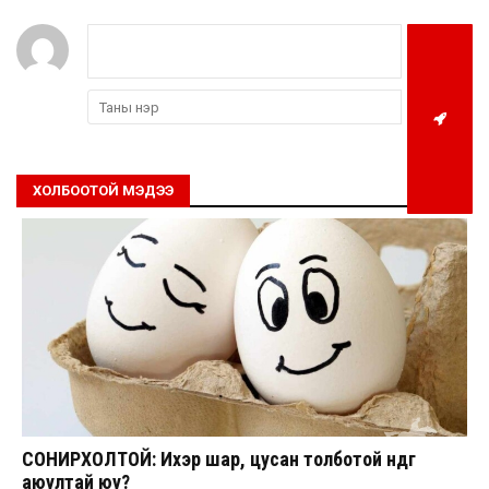
ХОЛБООТОЙ МЭДЭЭ
СОНИРХОЛТОЙ: Ихэр шар, цусан толботой өндөг
аюултай юу?