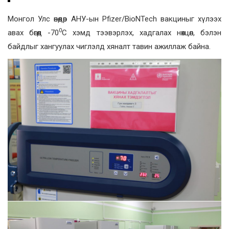
Монгол Улс өнөөдөр АНУ-ын Pfizer/BioNTech вакциныг хүлээх
0
авах бөгөөд -70
С хэмд тээвэрлэх, хадгалах нөхцөл, бэлэн
байдлыг хангуулах чиглэлд хяналт тавин ажиллаж байна.