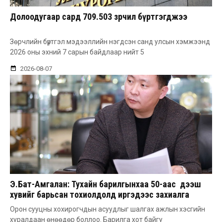
Долоодугаар сард 709.503 зөрчил бүртгэгджээ
Зөрчлийн бүртгэл мэдээллийн нэгдсэн санд улсын хэмжээнд
2026 оны эхний 7 сарын байдлаар нийт 5
2026-08-07
Э.Бат-Амгалан: Тухайн барилгынхаа 50-аас дээш
хувийг барьсан тохиолдолд иргэдээс захиалга
авдаг болгоно
Орон сууцны хохирогчдын асуудлыг шалгах ажлын хэсгийн
хуралдаан өнөөдөр боллоо. Барилга хот байгу