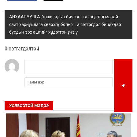
АНХААРУУЛГА: Уншигчдын бичсэн сэтгэгдэлд манай
сайт хариуцлага хүлээхгүй болно. Та сэтгэгдэл бичихдээ
бусдын эрх ашгийг хүндэтгэн үзнэ үү.
0 cэтгэгдэлтэй
ХОЛБООТОЙ МЭДЭЭ