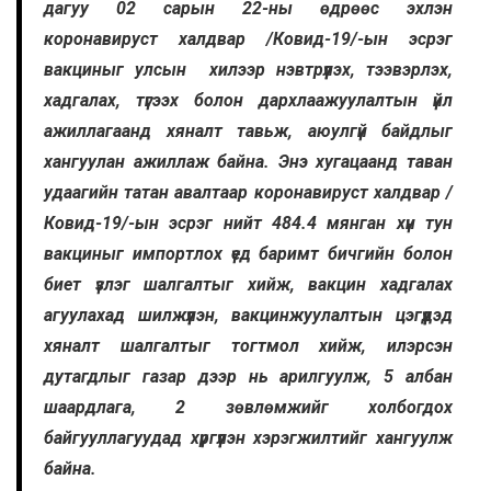
дагуу 02 сарын 22-ны өдрөөс эхлэн
коронавируст халдвар /Ковид-19/-ын эсрэг
вакциныг улсын хилээр нэвтрүүлэх, тээвэрлэх,
хадгалах, түгээх болон дархлаажуулалтын үйл
ажиллагаанд хяналт тавьж, аюулгүй байдлыг
хангуулан ажиллаж байна. Энэ хугацаанд таван
удаагийн татан авалтаар коронавируст халдвар /
Ковид-19/-ын эсрэг нийт 484.4 мянган хүн тун
вакциныг импортлох үед баримт бичгийн болон
биет үзлэг шалгалтыг хийж, вакцин хадгалах
агуулахад шилжүүлэн, вакцинжуулалтын цэгүүдэд
хяналт шалгалтыг тогтмол хийж, илэрсэн
дутагдлыг газар дээр нь арилгуулж, 5 албан
шаардлага, 2 зөвлөмжийг холбогдох
байгууллагуудад хүргүүлэн хэрэгжилтийг хангуулж
байна.