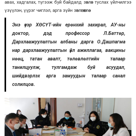
авах, хадгалах, түгээж буй байдалд зөвлөн туслах үйлчилгээ
үзүүлэн, үүрэг чиглэл, арга зүйн зөвлөгөө өглөө.
Энэ үеэр ХӨСҮТ-ийн ерөнхий захирал, АУ-ны
доктор, дэд профессор Л.Баттөр,
Дархлаажуулалтын албаны дарга О.Дашпагма
нар дархлаажуулалтын үйл ажиллагаа, вакцины
нөөц, татан авалт, төлөвлөлтийн талаар
танилцуулж, тулгамдаж буй асуудал,
шийдвэрлэх арга замуудын талаар санал
солилцов.