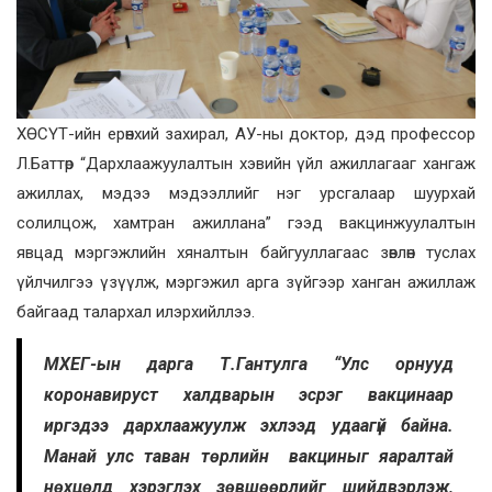
ХӨСҮТ-ийн ерөнхий захирал, АУ-ны доктор, дэд профессор
Л.Баттөр “Дархлаажуулалтын хэвийн үйл ажиллагааг хангаж
ажиллах, мэдээ мэдээллийг нэг урсгалаар шуурхай
солилцож, хамтран ажиллана” гээд вакцинжуулалтын
явцад мэргэжлийн хяналтын байгууллагаас зөвлөн туслах
үйлчилгээ үзүүлж, мэргэжил арга зүйгээр ханган ажиллаж
байгаад талархал илэрхийллээ.
МХЕГ-ын дарга Т.Гантулга “Улс орнууд
коронавируст халдварын эсрэг вакцинаар
иргэдээ дархлаажуулж эхлээд удаагүй байна.
Манай улс таван төрлийн вакциныг яаралтай
нөхцөлд хэрэглэх зөвшөөрлийг шийдвэрлэж,