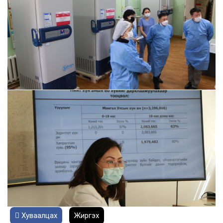
Хуваалцах
Жиргэх