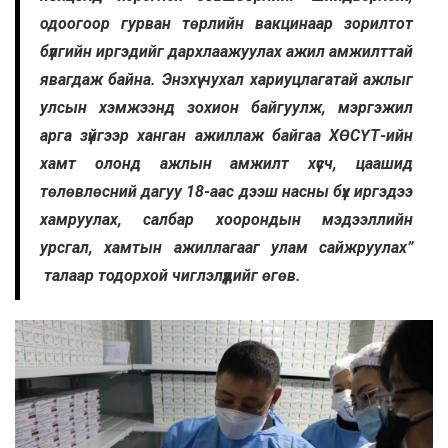
одоогоор гурван төрлийн вакцинаар зорилтот
бүлгийн иргэдийг дархлаажуулах ажил амжилттай
явагдаж байна. Энэхүү чухал хариуцлагатай ажлыг
улсын хэмжээнд зохион байгуулж, мэргэжил
арга зүйгээр ханган ажиллаж байгаа ХӨСҮТ-ийн
хамт олонд ажлын амжилт хүсч, цаашид
төлөвлөсний дагуу 18-аас дээш насны бүх иргэдээ
хамруулах, салбар хоорондын мэдээллийн
урсгал, хамтын ажиллагааг улам сайжруулах”
талаар тодорхой чиглэлүүдийг өгөв.