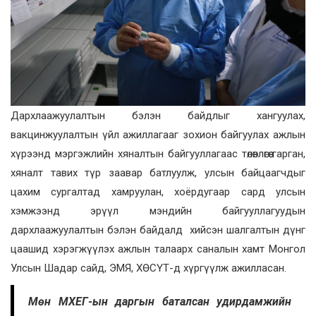
Дархлаажуулалтын бэлэн байдлыг хангуулах,
вакцинжуулалтын үйл ажиллагааг зохион байгуулах ажлын
хүрээнд мэргэжлийн хяналтын байгууллагаас төлөвлөгөө гарган,
хяналт тавих түр заавар батлуулж, улсын байцаагчдыг
цахим сургалтад хамруулан, хоёрдугаар сард улсын
хэмжээнд эрүүл мэндийн байгууллагуудын
дархлаажуулалтын бэлэн байдалд хийсэн шалгалтын дүнг
цаашид хэрэгжүүлэх ажлын талаарх саналын хамт Монгол
Улсын Шадар сайд, ЭМЯ, ХӨСҮТ-д хүргүүлж ажилласан.
Мөн МХЕГ-ын даргын баталсан удирдамжийн