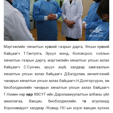
Мэргэжлийн хяналтын ерөнхий газрын дарга, Улсын ерөнхий
байцаагч Т.Гантулга, Эрүүл мэнд, боловсрол, соёлын
хяналтын газрын дарга, мэргэжлийн хяналтын улсын ахлах
байцаагч С.Сүнчин, эрүүл ахуй, халдвар хамгааллын
хяналтын улсын ахлах байцаагч Д.Батдулам, эмчилгээний
чанарын хяналтын улсын ахлах байцаагч Н.Долгорсүрэн, эм
биобэлдмэлийн чанарын хяналтын улсын ахлах байцаагч
Г.Номин нар өнөөдөр ХӨСҮТ-ийн Дархлаажуулалтын албаны үйл
ажиллагаа, Вакцин, биобэлдмэлийн төв агуулахад
Коронавируст халдвар /Ковид-19/-ын эсрэг вакцин хүлээн