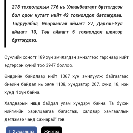
218 тохиолдлын 176 нь Улаанбаатарт бүртгэгдсэн
бол орон нутагт нийт 42 тохиолдол батлагдлаа.
Тодруулбал, Өвөрхангай аймагт 27, Дархан-Уул
аймагт 10, Төв аймагт 5 тохиолдол шинээр
бүртгэгдлээ.
Сүүлийн хоногт 189 хүн эмчлэгдэн эмнэлгээс гарснаар нийт
эдгэрсэн хүний тоо 3947 боллоо.
Өнөөдрийн байдлаар нийт 1367 хүн эмчлүүлж байгаагаас
биеийн байдал нь хөнгөн 1138, хүндэвтэр 207, хүнд 18, нэн
хүнд 4 хүн байна.
Халдварын нөхцөл байдал улам хүндэрч байна. Та бүхэн
нийгмийн харилцаагаа багасгаж, халдвар хамгааллын
дэглэмээ чанд сахиарай” гэв.
Хуваалцах
Жиргэх