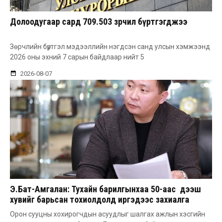
Долоодугаар сард 709.503 зөрчил бүртгэгджээ
Зөрчлийн бүртгэл мэдээллийн нэгдсэн санд улсын хэмжээнд
2026 оны эхний 7 сарын байдлаар нийт 5
2026-08-07
Э.Бат-Амгалан: Тухайн барилгынхаа 50-аас дээш
хувийг барьсан тохиолдолд иргэдээс захиалга
авдаг болгоно
Орон сууцны хохирогчдын асуудлыг шалгах ажлын хэсгийн