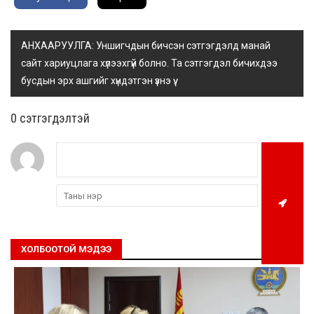
АНХААРУУЛГА: Уншигчдын бичсэн сэтгэгдэлд манай
сайт хариуцлага хүлээхгүй болно. Та сэтгэгдэл бичихдээ
бусдын эрх ашгийг хүндэтгэн үзнэ үү.
0 cэтгэгдэлтэй
ХОЛБООТОЙ МЭДЭЭ