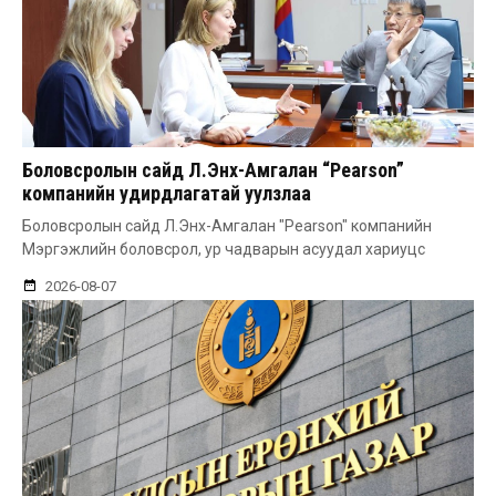
Боловсролын сайд Л.Энх-Амгалан “Pearson”
компанийн удирдлагатай уулзлаа
Боловсролын сайд Л.Энх-Амгалан "Pearson" компанийн
Мэргэжлийн боловсрол, ур чадварын асуудал хариуцс
2026-08-07