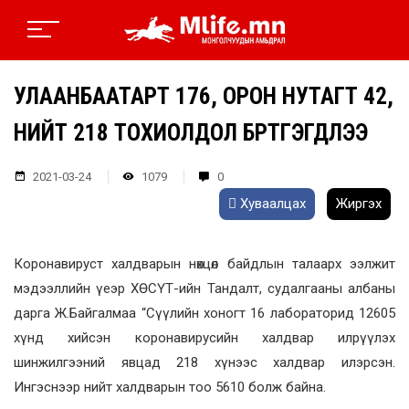
УЛААНБААТАРТ 176, ОРОН НУТАГТ 42,
НИЙТ 218 ТОХИОЛДОЛ БҮРТГЭГДЛЭЭ
2021-03-24
1079
0
Хуваалцах
Жиргэх
Коронавируст халдварын нөхцөл байдлын талаарх ээлжит
мэдээллийн үеэр ХӨСҮТ-ийн Тандалт, судалгааны албаны
дарга Ж.Байгалмаа “Сүүлийн хоногт 16 лабораторид 12605
хүнд хийсэн коронавирусийн халдвар илрүүлэх
шинжилгээний явцад 218 хүнээс халдвар илэрсэн.
Ингэснээр нийт халдварын тоо 5610 болж байна.