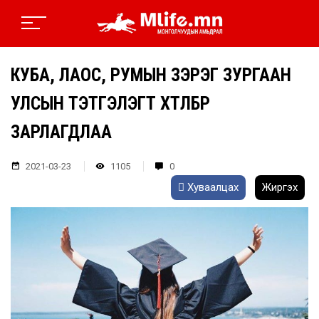
КУБА, ЛАОС, РУМЫН ЗЭРЭГ ЗУРГААН
УЛСЫН ТЭТГЭЛЭГТ ХӨТӨЛБӨР
ЗАРЛАГДЛАА
2021-03-23
1105
0
Хуваалцах
Жиргэх