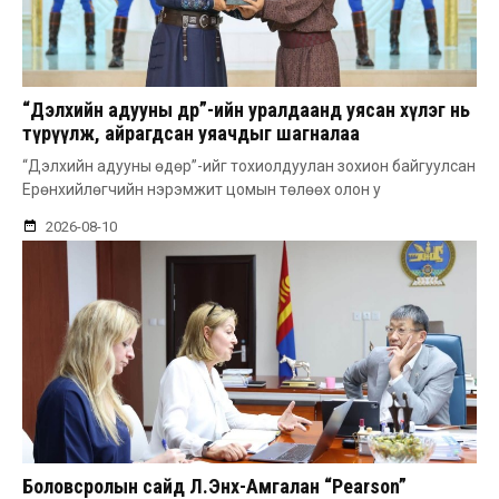
“Дэлхийн адууны өдөр”-ийн уралдаанд уясан хүлэг нь
түрүүлж, айрагдсан уяачдыг шагналаа
“Дэлхийн адууны өдөр”-ийг тохиолдуулан зохион байгуулсан
Ерөнхийлөгчийн нэрэмжит цомын төлөөх олон у
2026-08-10
Боловсролын сайд Л.Энх-Амгалан “Pearson”