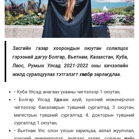
Засгийн газар хоорондын оюутан солилцох
гэрээний дагуу Болгар, Вьетнам, Казахстан, Куба,
Лаос, Румын Улсад 2021-2022 оны хичээлийн
жилд суралцуулах тэтгэлэгт хөтөлбөр зарлагдлаа.
• Куба Улсад анагаах ухааны чиглэлээр 1 оюутан,
• Болгар Улсад Хөдөө аж ахуй, хүнсний инженерчлэл
чиглэлээр бакалаврын түвшний сургалтад 3 оюутан,
магистрын түвшний сургалтад 4, докторын түвшний
сургалтад 1 оюутан,
• Вьетнам Улс олон улсын харилцаа, аялал жуулчлал,
хүнсний инженерчлэл, анагаах ухаан, соёлын өвийн