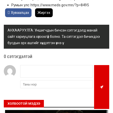
Румын улс https://www.meds.gov.mn/?p=8495
Хуваалцах
Жиргэх
АНХААРУУЛГА: Уншигчдын бичсэн сэтгэгдэлд манай
сайт хариуцлага хүлээхгүй болно. Та сэтгэгдэл бичихдээ
бусдын эрх ашгийг хүндэтгэн үзнэ үү.
0 cэтгэгдэлтэй
ХОЛБООТОЙ МЭДЭЭ