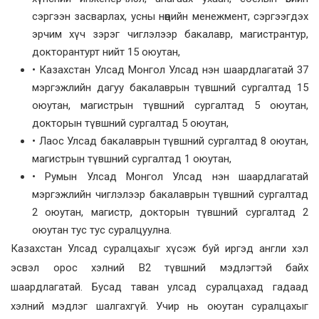
сэргээн засварлах, усны нөөцийн менежмент, сэргээгдэх
эрчим хүч зэрэг чиглэлээр бакалавр, магистрантур,
докторантурт нийт 15 оюутан,
• Казахстан Улсад Монгол Улсад нэн шаардлагатай 37
мэргэжлийн дагуу бакалаврын түвшний сургалтад 15
оюутан, магистрын түвшний сургалтад 5 оюутан,
докторын түвшний сургалтад 5 оюутан,
• Лаос Улсад бакалаврын түвшний сургалтад 8 оюутан,
магистрын түвшний сургалтад 1 оюутан,
• Румын Улсад Монгол Улсад нэн шаардлагатай
мэргэжлийн чиглэлээр бакалаврын түвшний сургалтад
2 оюутан, магистр, докторын түвшний сургалтад 2
оюутан тус тус суралцуулна.
Казахстан Улсад суралцахыг хүсэж буй иргэд англи хэл
эсвэл орос хэлний B2 түвшний мэдлэгтэй байх
шаардлагатай. Бусад таван улсад суралцахад гадаад
хэлний мэдлэг шалгахгүй. Учир нь оюутан суралцахыг