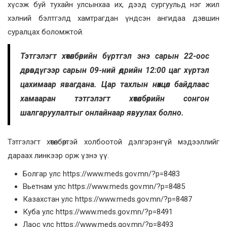
хүсэж буй тухайн улсынхаа их, дээд сургуульд нэг жил
хэлний бэлтгэлд хамтрагдан үндсэн ангидаа дэвшин
суралцах боломжтой.
Тэтгэлэгт хөтөлбөрийн бүртгэл энэ сарын 22-оос
дөрөвдүгээр сарын 09-ний өдрийн 12:00 цаг хүртэл
цахимаар явагдана. Цар тахлын нөхцөл байдлаас
хамааран тэтгэлэгт хөтөлбөрийн сонгон
шалгаруулалтыг онлайнаар явуулах болно.
Тэтгэлэгт хөтөлбөртэй холбоотой дэлгэрэнгүй мэдээллийг
дараах линкээр орж үзнэ үү.
Болгар улс https://www.meds.gov.mn/?p=8483
Вьетнам улс https://www.meds.gov.mn/?p=8485
Казахстан улс https://www.meds.gov.mn/?p=8487
Куба улс https://www.meds.gov.mn/?p=8491
Лаос улс https://www.meds.gov.mn/?p=8493