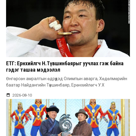
ЕТГ: Ерөнхийлөгч Н.Түвшинбаярыг уучлах гэж байна
гэдэг ташаа мэдээлэл
Өнгөрсөн амралтын өдрүүдэд Олимпын аварга, Хөдөлмөрийн
баатар Найдангийн Түвшинбаяр, Ерөнхийлөгч У.Х
2026-08-10