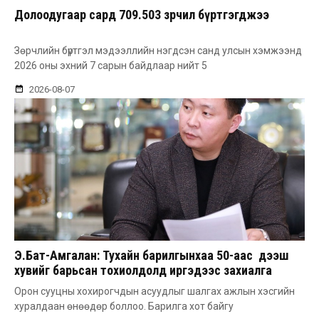
Долоодугаар сард 709.503 зөрчил бүртгэгджээ
Зөрчлийн бүртгэл мэдээллийн нэгдсэн санд улсын хэмжээнд
2026 оны эхний 7 сарын байдлаар нийт 5
2026-08-07
Э.Бат-Амгалан: Тухайн барилгынхаа 50-аас дээш
хувийг барьсан тохиолдолд иргэдээс захиалга
авдаг болгоно
Орон сууцны хохирогчдын асуудлыг шалгах ажлын хэсгийн
хуралдаан өнөөдөр боллоо. Барилга хот байгу