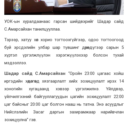
УОК-ын хуралдаанаас гарсан шийдвэрийг Шадар сайд
С.Амарсайхан танилцууллаа.
Тэрээр, хатуу хөл хорио тогтоохгүйгээр, одоо тогтоогоод
буй эрсдэлийн улбар шар түвшинг дөрөвдүгээр сарын 5
хүртэл үргэлжлүүлэн хэрэгжүүлэхээр болсон тухай
мэдээллээ.
Шадар сайд С.Амарсайхан
“Оройн 23:00 цагаас хойш
иргэдийн хөдөлгөөнд хязгаарлалт хийх зохицуулалт ирэх 14
хоногийн хугацаанд хэвээр үргэлжилнэ. Үйлдвэр,
үйлчилгээний байгууллагуудын цагийн зохицуулалт 22:00
цаг байсныг 20:00 цаг болгон нааш нь татна. Энэ асуудлыг
Нийслэлийн Засаг даргын захирамжаар нарийвчлан
зохицуулна” гэв.