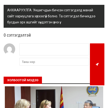
АНХААРУУЛГА: Уншигчдын бичсэн сэтгэгдэлд манай
сайт хариуцлага хүлээхгүй болно. Та сэтгэгдэл бичихдээ
бусдын эрх ашгийг хүндэтгэн үзнэ үү.
0 cэтгэгдэлтэй
ХОЛБООТОЙ МЭДЭЭ