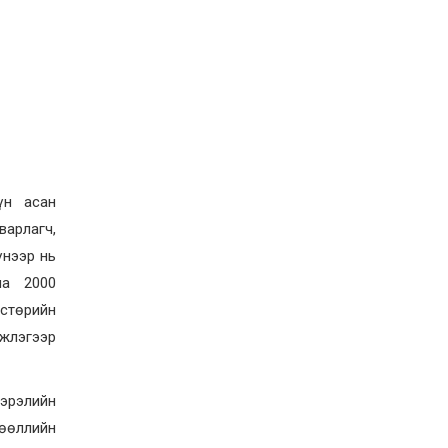
Д.Алтанцоож энэ сарын
17-ны өдөр “Заан
Жимни” автомашинаа
гардан авна
2026-08-03
Г.Дамдинням: Улсын
дугаарын тэгш,
сондгойгоор хязгаарлан
шатахуун олгоно
2026-08-03
ОХУ шатахууны
үн асан
экспортын хоригоо 2027
оны нэгдүгээр сар
арлагч,
хүртэл сунгажээ
үнээр нь
2026-07-31
уяа 2000
Шинэ бүтцээр хичээлийн
жил дөрвөн улиралтай
лстөрийн
боллоо
мжлэгээр
2026-07-28
Нийслэлийн хэмжээнд
өнгөрсөн долоо хоногт
эрэлийн
гал түймрийн 35
лөөллийн
дуудлага бүртгэгджээ