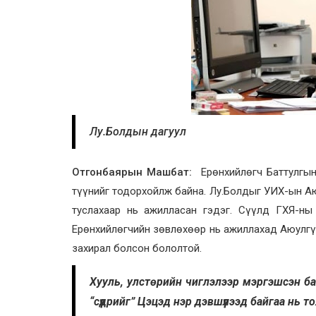
Лу.Болдын дагуул
Отгонбаярын Машбат:
Ерөнхийлөгч Баттулгын
түүнийг тодорхойлж байна. Лу.Болдыг УИХ-ын А
туслахаар нь ажилласан гэдэг. Сүүлд ГХЯ-н
Ерөнхийлөгчийн зөвлөхөөр нь ажиллахад Аюулгүй
захирал болсон бололтой.
Хууль, улстөрийн чиглэлээр мэргэшсэн ба
“сүүдрийг” Цэцэд нэр дэвшүүлээд байгаа нь 