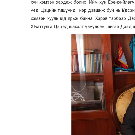
хүн хэмээн хардаж болно. Ийм хүн Ерөнхийлөгч
үед Цэцийн гишүүнд нэр дэвшиж буй нь Үндсэн 
хэмээн хуульчид ярьж байна. Хэрэв тэрбээр Дэ
Х.Баттулга Цэцэд шахалт үзүүлсэн шигээ Дээд 