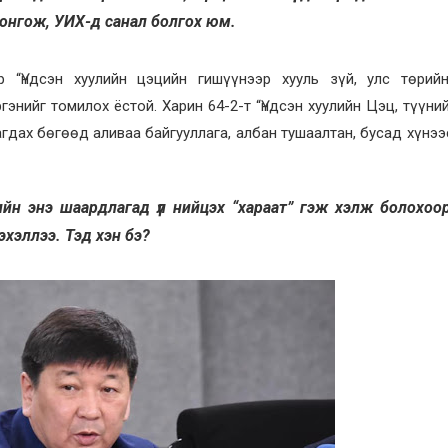
сонгож, УИХ-д санал болгох юм.
р “Үндсэн хуулийн цэцийн гишүүнээр хууль зүй, улс төрий
энийг томилох ёстой. Харин 64-2-т “Үндсэн хуулийн Цэц, түүни
агдах бөгөөд аливаа байгууллага, албан тушаалтан, бусад хүнээ
йн энэ шаардлагад үл нийцэх “хараат” гэж хэлж болохоо
эхэллээ. Тэд хэн бэ?