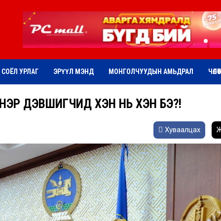
СОЁЛ УРЛАГ
ЭРҮҮЛ МЭНД
МОНГОЛЧУУДЫН АМЬДРАЛ
ЧӨЛӨ
НЭР ДЭВШИГЧИД ХЭН НЬ ХЭН БЭ?!
Хуваалцах
Ж