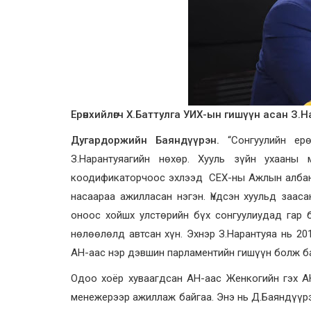
Ерөнхийлөгч Х.Баттулга УИХ-ын гишүүн асан З.
Дугардоржийн Баяндүүрэн.
“Сонгуулийн ерө
З.Нарантуяагийн нөхөр. Хууль зүйн ухааны м
коодификаторчоос эхлээд СЕХ-ны Ажлын албанд
насаараа ажилласан нэгэн. Үндсэн хуульд заас
оноос хойшх улстөрийн бүх сонгуулиудад гар 
нөлөөлөлд автсан хүн. Эхнэр З.Нарантуяа нь 
АН-аас нэр дэвшин парламентийн гишүүн болж б
Одоо хоёр хуваагдсан АН-аас Женкогийн гэх 
менежерээр ажиллаж байгаа. Энэ нь Д.Баяндүүрэ