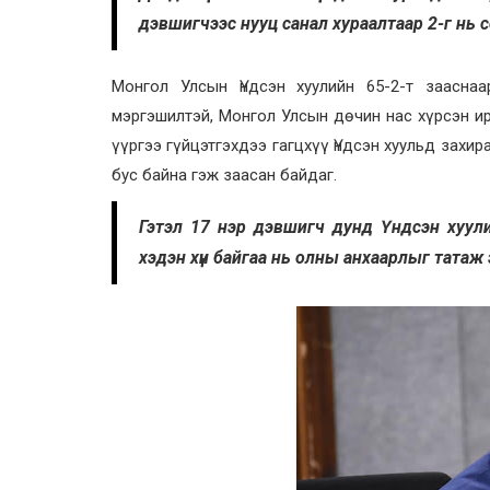
дэвшигчээс нууц санал хураалтаар 2-г нь 
Монгол Улсын Үндсэн хуулийн 65-2-т зааснаа
мэргэшилтэй, Монгол Улсын дөчин нас хүрсэн ирг
үүргээ гүйцэтгэхдээ гагцхүү Үндсэн хуульд захир
бус байна гэж заасан байдаг.
Гэтэл 17 нэр дэвшигч дунд Үндсэн хуули
хэдэн хүн байгаа нь олны анхаарлыг татаж 