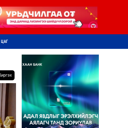
ӨТ ЦАГ
иргэх