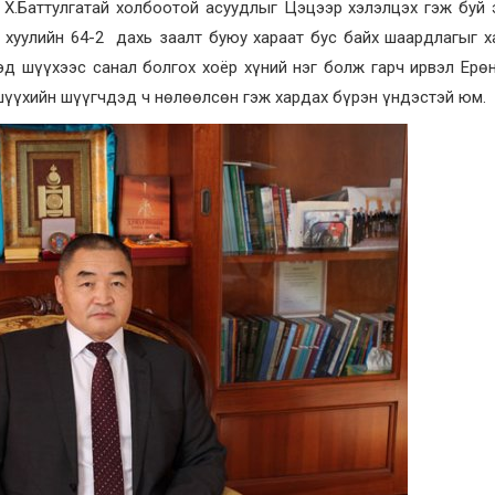
 Х.Баттулгатай холбоотой асуудлыг Цэцээр хэлэлцэх гэж буй 
хуулийн 64-2 дахь заалт буюу хараат бус байх шаардлагыг х
эд шүүхээс санал болгох хоёр хүний нэг болж гарч ирвэл Ерө
шүүхийн шүүгчдэд ч нөлөөлсөн гэж хардах бүрэн үндэстэй юм.