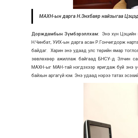
МАХН-ын дарга Н.Энхбаяр найзыгаа Цэцэд 2
Дорждамбын Зүмбэрэллхам:
Энэ хүн Цэцийн 
Н.Чинбат, УИХ-ын дарга асан Р.Гончигдорж нарт
байдаг. Харин энэ удаад улс төрийн ямар тогло
зөвлөхөөр ажиллаж байгаад БНСУ-д Элчин сай
МАХН-ыг МАН-тай нэгдэхээр яригдаж буй энэ ү
байхын аргагүй юм. Энэ удаад нэрээ татах эсэхий