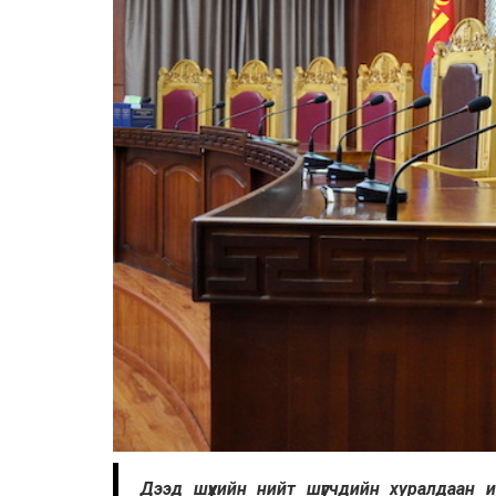
Дээд шүүхийн нийт шүүгчдийн хуралдаан