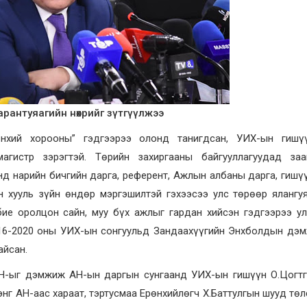
Нарантуяагийн нөхрийг зүтгүүлжээ
нхий хорооны” гэдгээрээ олонд танигдсан, УИХ-ын гишү
агистр зэрэгтэй. Төрийн захиргааны байгууллагуудад заав
 нарийн бичгийн дарга, референт, Ажлын албаны дарга, гишү
ан хууль зүйн өндөр мэргэшилтэй гэхээсээ улс төрөөр яланг
бие оролцон сайн, муу бүх ажлыг гардан хийсэн гэдгээрээ у
2016-2020 оны УИХ-ын сонгуульд Зандаахүүгийн Энхболдын дэ
айсан.
АН-ыг дэмжиж АН-ын даргын сунгаанд УИХ-ын гишүүн О.Цогтг
нг АН-аас хараат, тэртусмаа Ерөнхийлөгч Х.Баттулгын шууд тө