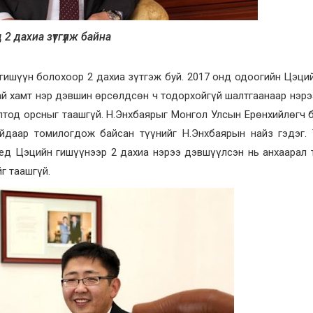
 дахиа зүтгүүлж байна
гишүүн болохоор 2 дахиа зүтгэж буй. 2017 онд одоогийн Цэци
ай хамт нэр дэвшин өрсөлдсөн ч тодорхойгүй шалтгаанаар нэрэ
лтод орсныг таашгүй. Н.Энхбаярыг Монгол Улсын Ерөнхийлөгч 
даар томилогдож байсан түүнийг Н.Энхбаярын найз гэдэг. 
ед Цэцийн гишүүнээр 2 дахиа нэрээ дэвшүүлсэн нь анхаарал 
г таашгүй.