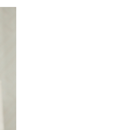
магнитудын хүчтэй
газар хөдлөлт болжээ
2026-07-21
Тажикистан Улсын
Ерөнхийлөгч энэ сарын
20-22-ны өдрүүдэд
Монгол Улсад төрийн
айлчлал хийнэ
2026-07-20
Улсын арслан
Р.Пүрэвдагва энэ
жилийн Үндэсний их
баяр наадамд барилдах
боломжгүй боллоо
2026-07-08
Үндэсний их баяр
наадмын өсвөрийн
сурын харвааны
шилдгүүд тодорлоо
2026-07-08