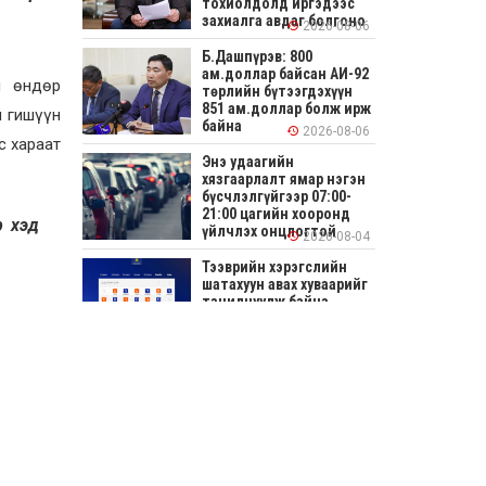
тохиолдолд иргэдээс
захиалга авдаг болгоно
2026-08-06
Б.Дашпүрэв: 800
ам.доллар байсан АИ-92
н өндөр
төрлийн бүтээгдэхүүн
851 ам.доллар болж ирж
й гишүүн
байна
2026-08-06
с хараат
Энэ удаагийн
хязгаарлалт ямар нэгэн
бүсчлэлгүйгээр 07:00-
21:00 цагийн хооронд
р хэд
үйлчлэх онцлогтой
2026-08-04
Тээврийн хэрэгслийн
шатахуун авах хуваарийг
танилцуулж байна
2026-08-04
СОНИРХОЛТОЙ: Ихэр
шар, цусан толботой
өндөг аюултай юу?
2026-08-04
Улсын заан