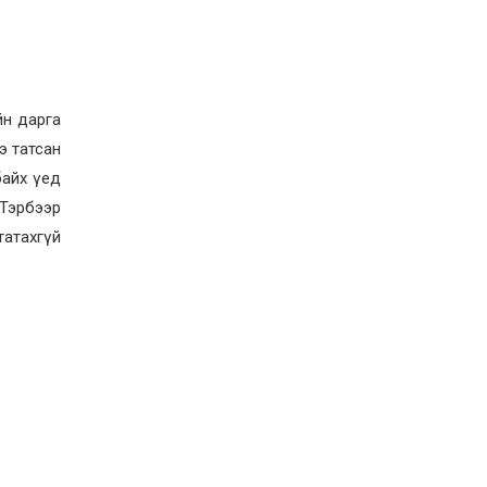
учруулдаг цаг агаарын
аюулт үзэгдлүүдийн нэг
нь ХЭТ ХАЛУУН
2026-07-23
Дүүжин замын тээвэр
энэ оны 12 дугаар сард
ашиглалтад бүрэн орно
йн дарга
э татсан
2026-07-23
байх үед
Говьсүмбэр, Төв,
Өмнөговийн наадмын
Тэрбээр
түрүү, үзүүрийн
бөхчүүдээс допинг
татахгүй
илэрчээ
2026-07-22
Ховд аймагт тарваган
тахал өвчний сэжигтэй
тохиолдол бүртгэгджээ
2026-07-22
Ерөнхийлөгчийн
санаачилгаар Олон улс
судлалын хүрээлэн
байгуулна
2026-07-22