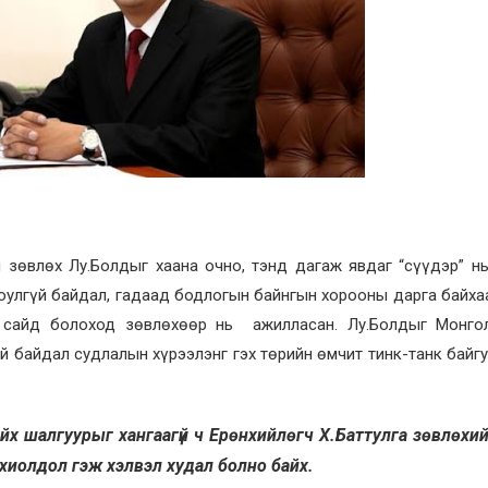
 зөвлөх Лу.Болдыг хаана очно, тэнд дагаж явдаг “сүүдэр” н
юулгүй байдал, гадаад бодлогын байнгын хорооны дарга байха
ы сайд болоход зөвлөхөөр нь ажилласан. Лу.Болдыг Монго
 байдал судлалын хүрээлэнг гэх төрийн өмчит тинк-танк байг
йх шалгуурыг хангаагүй ч Ерөнхийлөгч Х.Баттулга зөвлөхи
тохиолдол гэж хэлвэл худал болно байх.