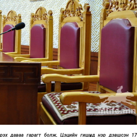
 ирэх даваа гарагт болж, Цэцийн гишүүнд нэр дэвшсэн 1