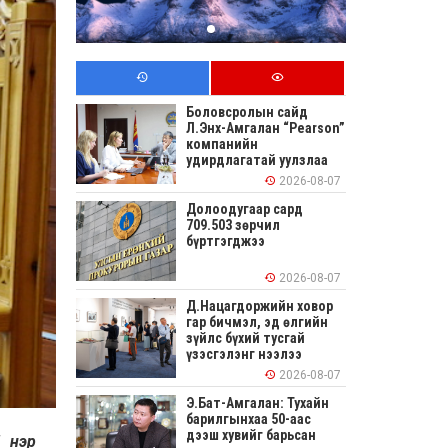
Боловсролын сайд
Л.Энх-Амгалан “Pearson”
компанийн
удирдлагатай уулзлаа
2026-08-07
Долоодугаар сард
709.503 зөрчил
бүртгэгджээ
2026-08-07
Д.Нацагдоржийн ховор
гар бичмэл, эд өлгийн
зүйлс бүхий тусгай
үзэсгэлэнг нээлээ
2026-08-07
Э.Бат-Амгалан: Тухайн
барилгынхаа 50-аас
дээш хувийг барьсан
7 нэр