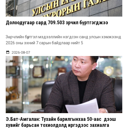
Долоодугаар сард 709.503 зөрчил бүртгэгджээ
Зөрчлийн бүртгэл мэдээллийн нэгдсэн санд улсын хэмжээнд
2026 оны эхний 7 сарын байдлаар нийт 5
2026-08-07
Э.Бат-Амгалан: Тухайн барилгынхаа 50-аас дээш
хувийг барьсан тохиолдолд иргэдээс захиалга