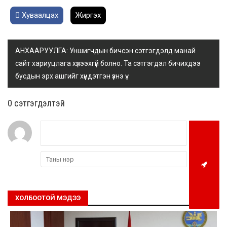
Хуваалцах
Жиргэх
АНХААРУУЛГА: Уншигчдын бичсэн сэтгэгдэлд манай
сайт хариуцлага хүлээхгүй болно. Та сэтгэгдэл бичихдээ
бусдын эрх ашгийг хүндэтгэн үзнэ үү.
0 cэтгэгдэлтэй
ХОЛБООТОЙ МЭДЭЭ