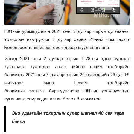
НӨАТ-ын урамшууллын 2021 оны 3 дугаар сарын сугалааны
тохирлын нэвтрүүлэг 3 дугаар сарын 21-ний Ням гарагт
Боловсрол телевизээр орон даяар шууд явагдана.
Иргэд 2021 оны 2 дугаар сарын 1-28-ны өдөр хүртэлх
хугацаанд худалдан авалт хийсэн цахим төлбөрийн
баримтаа 2021 оны 3 дугаар сарын 20-ны өдрийн 23 цаг 59
минутаас өмнө Цахим төлбөрийн
баримтын
системд
бүртгүүлснээр НӨАТ-ын урамшууллын
сугалаанд хамрагдан азтан болох боломжтой.
Энэ удаагийн тохирлын супер шагнал 40 сая төгрөг
байна.