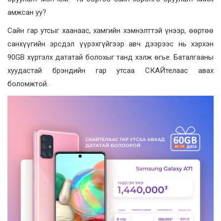
амжсан уу?
Сайн гар утсыг хаанаас, хамгийн хэмнэлттэй үнээр, өөртөө
санхүүгийн эрсдэл үүрэхгүйгээр авч дээрээс нь хэрхэн
90GB хүртэлх дататай болохыг танд хэлж өгье. Баталгааны
хуудастай брэндийн гар утсаа СКАЙтелаас авах
боломжтой.