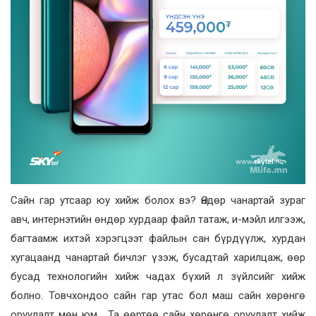
Сайн гар утсаар юу хийж болох вэ? Өндөр чанартай зураг
авч, интернэтийн өндөр хурдаар файл татаж, и-мэйл илгээж,
багтаамж ихтэй хэрэгцээт файлын сан бүрдүүлж, хурдан
хугацаанд чанартай бичлэг үзэж, бусадтай харилцаж, өөр
бусад технологийн хийж чадах бүхий л зүйлсийг хийж
болно. Товчхондоо сайн гар утас бол маш сайн хөрөнгө
оруулалт мөн юм. Та өөртөө сайн хөрөнгө оруулалт хийж