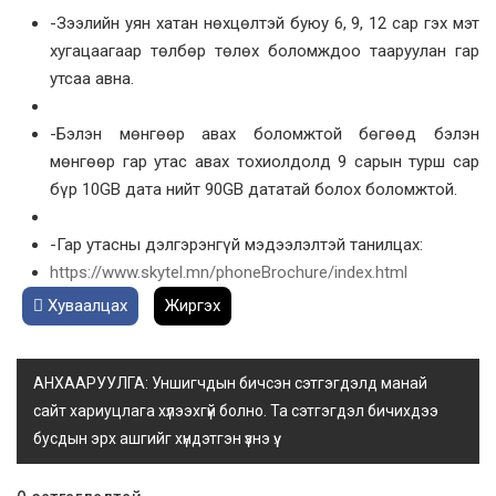
-Зээлийн уян хатан нөхцөлтэй буюу 6, 9, 12 сар гэх мэт
хугацаагаар төлбөр төлөх боломждоо тааруулан гар
утсаа авна.
-Бэлэн мөнгөөр авах боломжтой бөгөөд бэлэн
мөнгөөр гар утас авах тохиолдолд 9 сарын турш сар
бүр 10GB дата нийт 90GB дататай болох боломжтой.
-Гар утасны дэлгэрэнгүй мэдээлэлтэй танилцах:
https://www.skytel.mn/phoneBrochure/index.html
Хуваалцах
Жиргэх
АНХААРУУЛГА: Уншигчдын бичсэн сэтгэгдэлд манай
сайт хариуцлага хүлээхгүй болно. Та сэтгэгдэл бичихдээ
бусдын эрх ашгийг хүндэтгэн үзнэ үү.