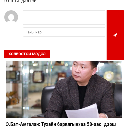
0 cэтгэгдэлтэй
ХОЛБООТОЙ МЭДЭЭ
Э.Бат-Амгалан: Тухайн барилгынхаа 50-аас дээш