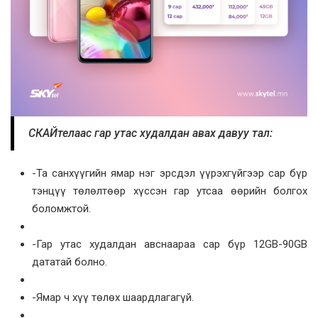
СКАЙтелаас гар утас худалдан авах давуу тал:
-Та санхүүгийн ямар нэг эрсдэл үүрэхгүйгээр сар бүр
тэнцүү төлөлтөөр хүссэн гар утсаа өөрийн болгох
боломжтой.
-Гар утас худалдан авснаараа сар бүр 12GB-90GB
дататай болно.
-Ямар ч хүү төлөх шаардлагагүй.