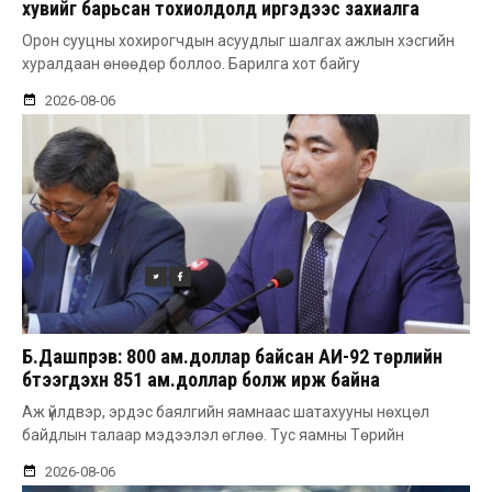
хувийг барьсан тохиолдолд иргэдээс захиалга
авдаг болгоно
Орон сууцны хохирогчдын асуудлыг шалгах ажлын хэсгийн
хуралдаан өнөөдөр боллоо. Барилга хот байгу
2026-08-06
Б.Дашпүрэв: 800 ам.доллар байсан АИ-92 төрлийн
бүтээгдэхүүн 851 ам.доллар болж ирж байна
Аж үйлдвэр, эрдэс баялгийн яамнаас шатахууны нөхцөл
байдлын талаар мэдээлэл өглөө. Тус яамны Төрийн
2026-08-06