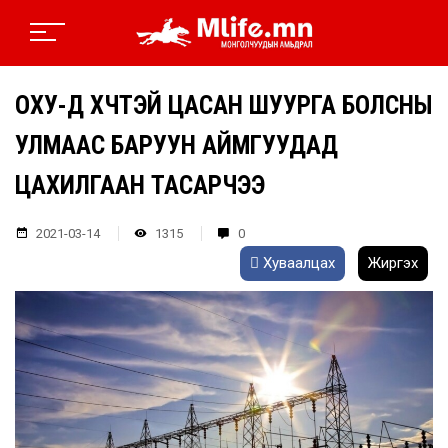
ОХУ-Д ХҮЧТЭЙ ЦАСАН ШУУРГА БОЛСНЫ
УЛМААС БАРУУН АЙМГУУДАД
ЦАХИЛГААН ТАСАРЧЭЭ
2021-03-14
1315
0
Хуваалцах
Жиргэх