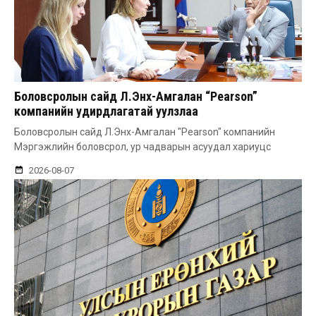
Боловсролын сайд Л.Энх-Амгалан “Pearson”
компанийн удирдлагатай уулзлаа
Боловсролын сайд Л.Энх-Амгалан "Pearson" компанийн
Мэргэжлийн боловсрол, ур чадварын асуудал хариуцс
2026-08-07