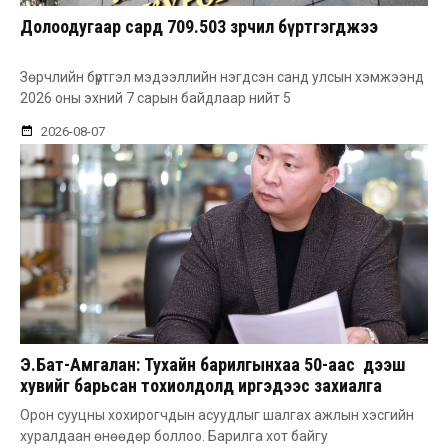
Долоодугаар сард 709.503 зөрчил бүртгэгджээ
Зөрчлийн бүртгэл мэдээллийн нэгдсэн санд улсын хэмжээнд
2026 оны эхний 7 сарын байдлаар нийт 5
2026-08-07
Э.Бат-Амгалан: Тухайн барилгынхаа 50-аас дээш
хувийг барьсан тохиолдолд иргэдээс захиалга
авдаг болгоно
Орон сууцны хохирогчдын асуудлыг шалгах ажлын хэсгийн
хуралдаан өнөөдөр боллоо. Барилга хот байгу