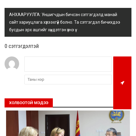
АНХААРУУЛГА: Уншигчдын бичсэн сэтгэгдэлд манай
сайт хариуцлага хүлээхгүй болно. Та сэтгэгдэл бичихдээ
бусдын эрх ашгийг хүндэтгэн үзнэ үү.
0 cэтгэгдэлтэй
ХОЛБООТОЙ МЭДЭЭ