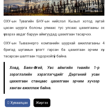
ОХУ-ын Тувагийн БНУ-ын нийслэл Кызыл хотод хүчтэй
цасан шуурга болсны улмаас тус улсаас цахилгааны эх
үүсвэрээ авдаг баруун аймгуудад цахилгаан тасарчээ.
ОХУ-ын Тываэнерго компанийн шуурхай ажиллагааны 4
бригад шугамын үзлэгт гарсан ба цахилгаан эрчим хүч
тасарсан шалтгаан тодорхойгүй байна.
Ховд, Баян-Өлгий, Увс аймгийн төвийн 1-р
зэрэглэлийн хэрэглэгчдийг Дөргөний усан
цахилгаан станцаас цахилгаан эрчим хүчээр
ханган ажиллаж байна.
Хуваалцах
Жиргэх