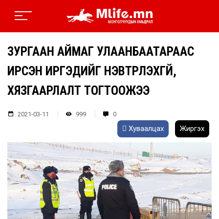
ЗУРГААН АЙМАГ УЛААНБААТАРААС
ИРСЭН ИРГЭДИЙГ НЭВТРҮҮЛЭХГҮЙ,
ХЯЗГААРЛАЛТ ТОГТООЖЭЭ
2021-03-11
999
0
Хуваалцах
Жиргэх