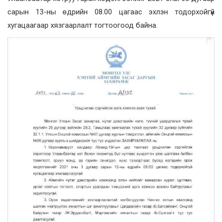
сарын 13-ны өдрийн 08.00 цагаас эхлэн тодорхойгүй
хугацаагаар хязгаарлалт тогтоогоод байна.