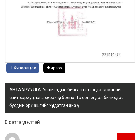
Хуваалцах
Жиргэх
АНХААРУУЛГА: Уншигчдын бичсэн сэтгэгдэлд манай
сайт хариуцлага хүлээхгүй болно. Та сэтгэгдэл бичихдээ
бусдын эрх ашгийг хүндэтгэн үзнэ үү.
0 cэтгэгдэлтэй