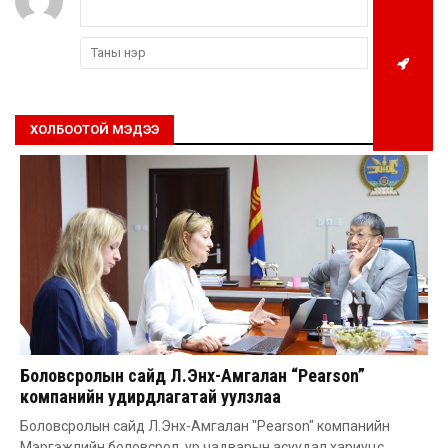
ХОЛБООТОЙ МЭДЭЭ
Боловсролын сайд Л.Энх-Амгалан “Pearson”
компанийн удирдлагатай уулзлаа
Боловсролын сайд Л.Энх-Амгалан "Pearson" компанийн
Мэргэжлийн боловсрол, ур чадварын асуудал хариуцс