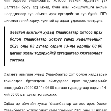
ний өдрөөс Улаанбаатар хотоос зөвхөн хүндэтгэн үзэх
шалтгаан буюу эрүүл мэнд, буян ном, хойшлуулшгүй ажлын
шаардлагаар тус аймагт ирэх иргэдийг хүн тус бүрийн ПГУ
шинжилгээний хариу, хүчинтэй хугацааг үндэслэж нэвтрүүлнэ.
Хөвсгөл аймгийн хувьд Улаанбаатар хотоос ирэх
болон Улаанбаатар хотруу гарах хөдөлгөөнийг
2021 оны 03 дугаар сарын 13-ны өдрийн 08.00
цагаас эхлэн тодорхойгүй хугацаагаар хязгаарлалт
тогтоов.
Сэлэнгэ аймгийн хувьд Улаанбаатар хот болон халдварын
тохиолдол бүртгэгдсэн аймгуудаас ирэх хөдөлгөөнийг
өнөөдрийн /2020.03.11/ 06:00 цагаас гуравдугаар сарын 14-
ний 06:00 цаг хүртэл зогсоожээ.
Сүхбаатар аймгийн хувьд Улаанбаатар хотоос ирэх болон
Улаанбаатар хотруу гарах хөдөлгөөнийг 2021 оны 03 дугаар