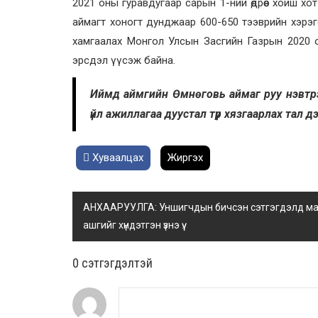
2021 оны гуравдугаар сарын 1-ний өдрөөс хойш хот
аймагт хоногт дунджаар 600-650 тээврийн хэрэг
хамгаалах Монгол Улсын Засгийн Газрын 2020 
эрсдэл үүсэж байна.
Иймд аймгийн Өмнөговь аймаг руу нэвтр
үйл ажиллагаа дуустал түр хязгаарлах тал д
Хуваалцах
Жиргэх
АНХААРУУЛГА: Уншигчдын бичсэн сэтгэгдэлд манай
ашгийг хүндэтгэн үзнэ үү.
0 cэтгэгдэлтэй