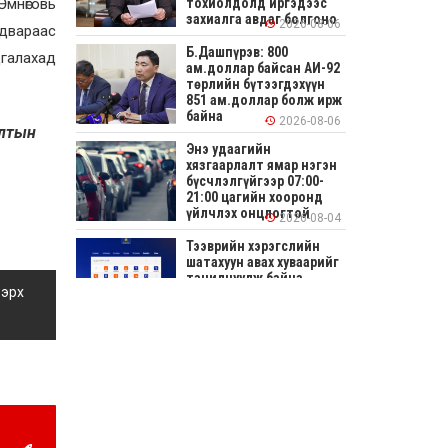
тохиолдолд иргэдээс
Өмнөговь
захиалга авдаг болгоно
2026-08-06
лдвараас
Б.Дашпүрэв: 800
дгалахад
ам.доллар байсан АИ-92
төрлийн бүтээгдэхүүн
851 ам.доллар болж ирж
байна
2026-08-06
алтын
Энэ удаагийн
хязгаарлалт ямар нэгэн
бүсчлэлгүйгээр 07:00-
21:00 цагийн хооронд
үйлчлэх онцлогтой
2026-08-04
Тээврийн хэрэгслийн
шатахуун авах хуваарийг
танилцуулж байна
 эрх
2026-08-04
СОНИРХОЛТОЙ: Ихэр
шар, цусан толботой
өндөг аюултай юу?
2026-08-04
Улсын заан