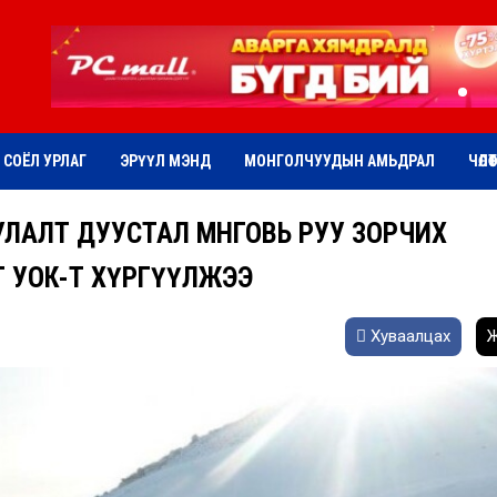
СОЁЛ УРЛАГ
ЭРҮҮЛ МЭНД
МОНГОЛЧУУДЫН АМЬДРАЛ
ЧӨЛӨ
АЛТ ДУУСТАЛ ӨМНӨГОВЬ РУУ ЗОРЧИХ
ЙГ УОК-Т ХҮРГҮҮЛЖЭЭ
Хуваалцах
Ж