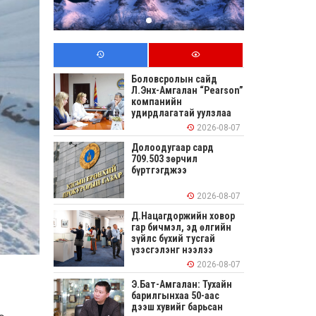
Боловсролын сайд
Л.Энх-Амгалан “Pearson”
компанийн
удирдлагатай уулзлаа
2026-08-07
Долоодугаар сард
709.503 зөрчил
бүртгэгджээ
2026-08-07
Д.Нацагдоржийн ховор
гар бичмэл, эд өлгийн
зүйлс бүхий тусгай
үзэсгэлэнг нээлээ
2026-08-07
Э.Бат-Амгалан: Тухайн
барилгынхаа 50-аас
дээш хувийг барьсан