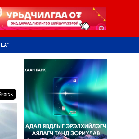
ӨТ ЦАГ
иргэх