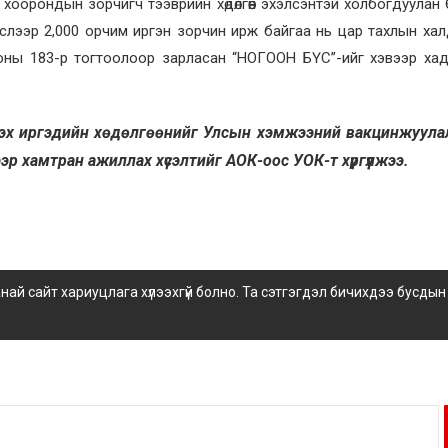
 хоорондын зорчигч тээврийн хөдөлгөөн эхэлсэнтэй холбогдуулан 
слээр 2,000 орчим иргэн зорчин ирж байгаа нь цар тахлын ха
оны 183-р тогтоолоор зарласан “НОГООН БҮС”-ийг хэвээр ха
эх иргэдийн хөдөлгөөнийг Улсын хэмжээний вакцинжуул
ээр хамтран ажиллах хүсэлтийг АОК-оос УОК-т хүргүүлжээ.
 сайт хариуцлага хүлээхгүй болно. Та сэтгэгдэл бичихдээ бусдын