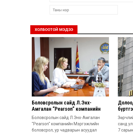
ХОЛБООТОЙ МЭДЭЭ
Боловсролын сайд Л.Энх-
Долоод
Амгалан “Pearson” компанийн
бүртг
удирдлагатай уулзлаа
Боловсролын сайд Л.Энх-Амгалан
Зөрчлий
"Pearson" компанийн Мэргэжлийн
санд у
боловсрол, ур чадварын асуудал
7 сарын