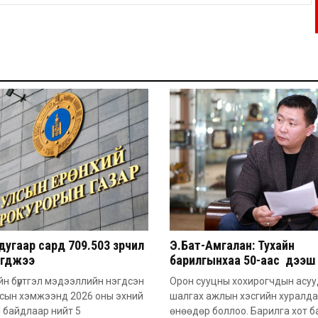
угаар сард 709.503 зөрчил
Э.Бат-Амгалан: Тухайн
эгджээ
барилгынхаа 50-аас дээш 
барьсан тохиолдолд иргэ
н бүртгэл мэдээллийн нэгдсэн
Орон сууцны хохирогчдын асу
захиалга авдаг болгоно
лсын хэмжээнд 2026 оны эхний
шалгах ажлын хэсгийн хуралд
 байдлаар нийт 5
өнөөдөр боллоо. Барилга хот б