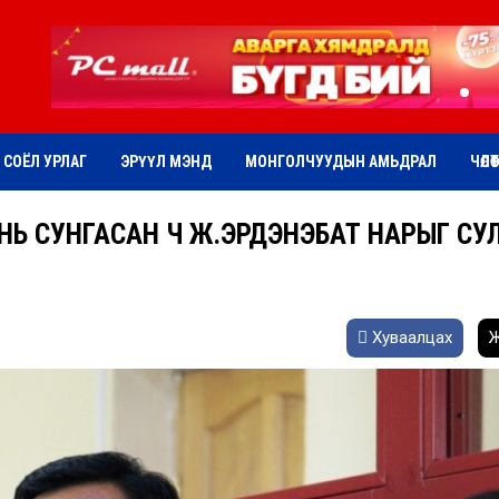
СОЁЛ УРЛАГ
ЭРҮҮЛ МЭНД
МОНГОЛЧУУДЫН АМЬДРАЛ
ЧӨЛӨ
 НЬ СУНГАСАН Ч Ж.ЭРДЭНЭБАТ НАРЫГ СУ
Хуваалцах
Ж