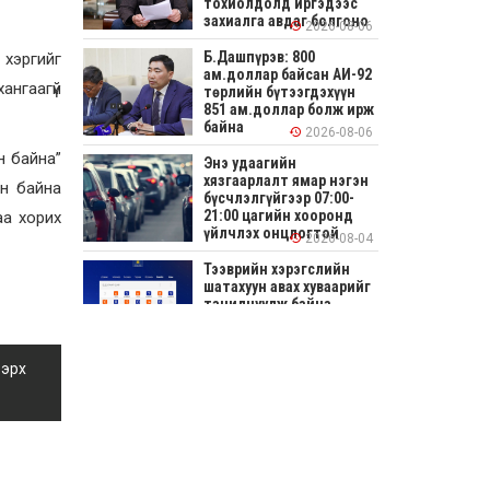
тохиолдолд иргэдээс
захиалга авдаг болгоно
2026-08-06
Б.Дашпүрэв: 800
 хэргийг
ам.доллар байсан АИ-92
ангаагүй
төрлийн бүтээгдэхүүн
851 ам.доллар болж ирж
байна
2026-08-06
н байна”
Энэ удаагийн
хязгаарлалт ямар нэгэн
ан байна
бүсчлэлгүйгээр 07:00-
21:00 цагийн хооронд
аа хорих
үйлчлэх онцлогтой
2026-08-04
Тээврийн хэрэгслийн
шатахуун авах хуваарийг
танилцуулж байна
2026-08-04
 эрх
СОНИРХОЛТОЙ: Ихэр
шар, цусан толботой
өндөг аюултай юу?
2026-08-04
Улсын заан