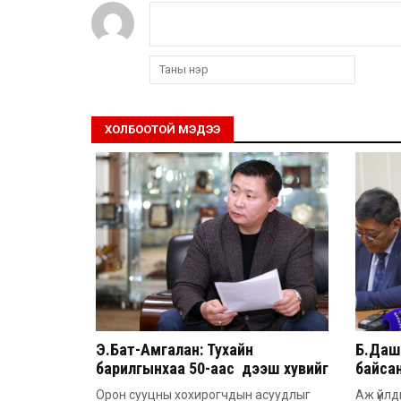
ХОЛБООТОЙ МЭДЭЭ
Э.Бат-Амгалан: Тухайн
Б.Дашп
барилгынхаа 50-аас дээш хувийг
байсан
барьсан тохиолдолд иргэдээс
851 а
Орон сууцны хохирогчдын асуудлыг
Аж үйлд