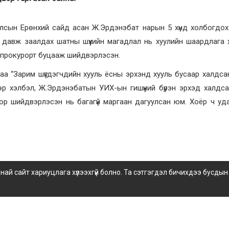
Улсын Ерөнхий сайд асан Ж.Эрдэнэбат нарын 5 хүнд холбогдох
, давж заалдах шатны шүүхийн магадлал нь хуулийн шаардлага х
ийг прокурорт буцааж шийдвэрлэсэн.
даа “Зарим шүүгдэгчдийн хууль ёсны эрхэнд хууль бусаар халдса
р хэлбэл, Ж.Эрдэнэбатын УИХ-ын гишүүний бүрэн эрхэд халдс
ихоор шийдвэрлэсэн нь багагүй маргаан дагуулсан юм. Хоёр ч уд
 сайт хариуцлага хүлээхгүй болно. Та сэтгэгдэл бичихдээ бусдын