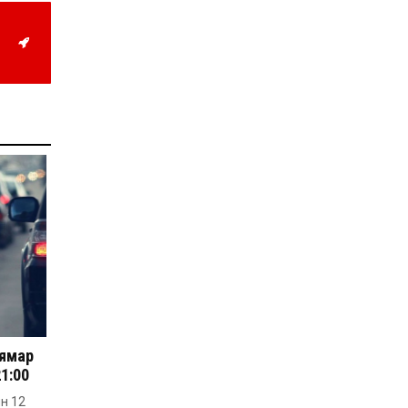
Д.Алтанцоож энэ сарын
17-ны өдөр “Заан
Жимни” автомашинаа
гардан авна
2026-08-03
Г.Дамдинням: Улсын
дугаарын тэгш,
сондгойгоор хязгаарлан
шатахуун олгоно
2026-08-03
ОХУ шатахууны
экспортын хоригоо 2027
оны нэгдүгээр сар
хүртэл сунгажээ
2026-07-31
Шинэ бүтцээр хичээлийн
жил дөрвөн улиралтай
боллоо
2026-07-28
Нийслэлийн хэмжээнд
 ямар
өнгөрсөн долоо хоногт
21:00
гал түймрийн 35
дуудлага бүртгэгджээ
ын 12