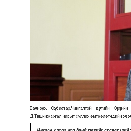
Баянзүрх, Сүхбаатар,Чингэлтэй дүүргийн Эрүү
Д.Түвшинжаргал нарыг суллах өмгөөлөгчдийн хүсэ
Ингээд дээрх нэр бүхий хүмүүсийг суллах ши