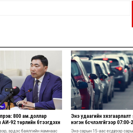
үрэв: 800 ам.доллар
Энэ удаагийн хязгаарлалт
 АИ-92 төрлийн бүтээгдэхүүн
нэгэн бүсчлэлгүйгээр 07:00-
м.доллар болж ирж байна
цагийн хооронд үйлчлэх
вэр, эрдэс баялгийн яамнаас
Энэ сарын 15-аас есдүгээр сар