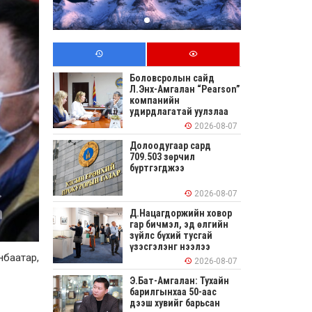
Боловсролын сайд
Л.Энх-Амгалан “Pearson”
компанийн
удирдлагатай уулзлаа
2026-08-07
Долоодугаар сард
709.503 зөрчил
бүртгэгджээ
2026-08-07
Д.Нацагдоржийн ховор
гар бичмэл, эд өлгийн
зүйлс бүхий тусгай
үзэсгэлэнг нээлээ
нбаатар,
2026-08-07
Э.Бат-Амгалан: Тухайн
барилгынхаа 50-аас
дээш хувийг барьсан