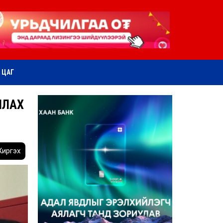
ӨТ ЦАГ
ЛЛАХ
иргэх