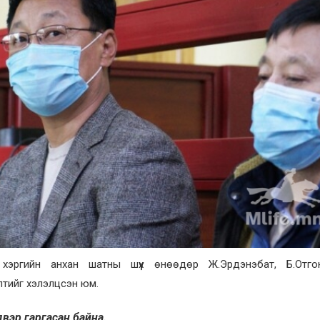
гийн хэргийн анхан шатны шүүх өнөөдөр Ж.Эрдэнэбат, Б.Отго
лтийг хэлэлцсэн юм.
йдвэр гаргасан байна.