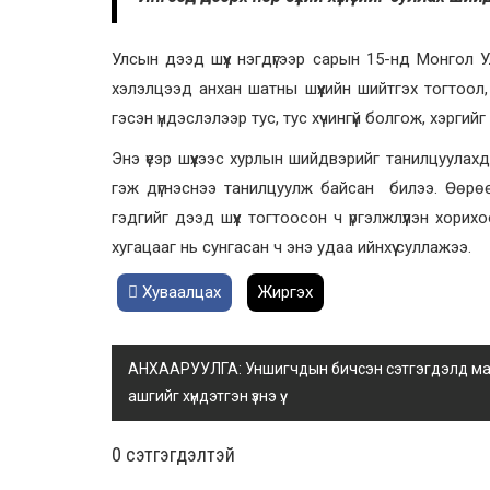
Улсын дээд шүүх нэгдүгээр сарын 15-нд Монгол 
хэлэлцээд анхан шатны шүүхийн шийтгэх тогтоол
гэсэн үндэслэлээр тус, тус хүчингүй болгож, хэрг
Энэ үеэр шүүхээс хурлын шийдвэрийг танилцуулах
гэж дүгнэснээ танилцуулж байсан билээ. Өөрөө
гэдгийг дээд шүүх тогтоосон ч үргэлжлүүлэн хор
хугацааг нь сунгасан ч энэ удаа ийнхүү суллажээ.
Хуваалцах
Жиргэх
АНХААРУУЛГА: Уншигчдын бичсэн сэтгэгдэлд манай
ашгийг хүндэтгэн үзнэ үү.
0 cэтгэгдэлтэй