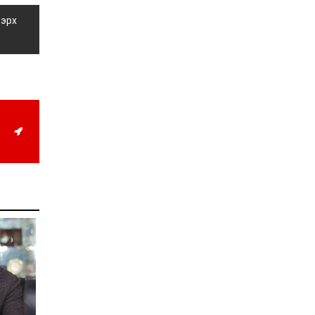
Д.Алтанцоож энэ сарын
17-ны өдөр “Заан
 эрх
Жимни” автомашинаа
гардан авна
2026-08-03
Г.Дамдинням: Улсын
дугаарын тэгш,
сондгойгоор хязгаарлан
шатахуун олгоно
2026-08-03
ОХУ шатахууны
экспортын хоригоо 2027
оны нэгдүгээр сар
хүртэл сунгажээ
2026-07-31
Шинэ бүтцээр хичээлийн
жил дөрвөн улиралтай
боллоо
2026-07-28
Нийслэлийн хэмжээнд
өнгөрсөн долоо хоногт
гал түймрийн 35
дуудлага бүртгэгджээ