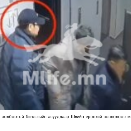
ай холбоотой бичлэгийн асуудлаар Шүүхийн ерөнхий зөвлөлөөс 