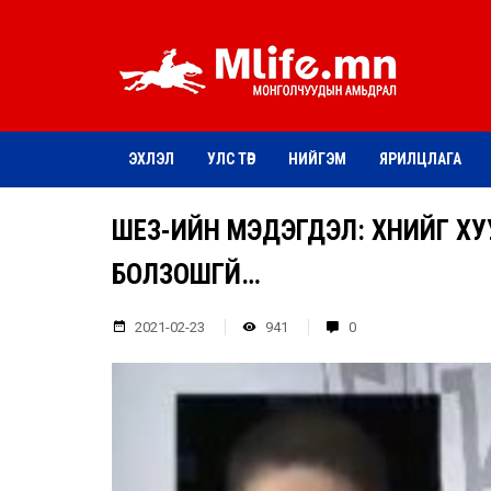
ЭХЛЭЛ
УЛС ТӨР
НИЙГЭМ
ЯРИЛЦЛАГА
ШЕЗ-ИЙН МЭДЭГДЭЛ: ХҮНИЙГ Х
БОЛЗОШГҮЙ…
2021-02-23
941
0