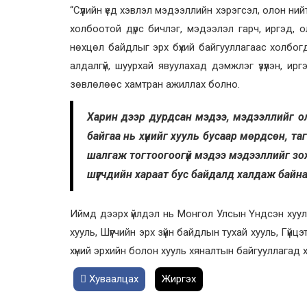
“Сүүлийн үед хэвлэл мэдээллийн хэрэгсэл, олон ний
холбоотой дүрс бичлэг, мэдээлэл гарч, иргэд, 
нөхцөл байдлыг эрх бүхий байгууллагаас холбог
алдалгүй, шуурхай явуулахад дэмжлэг үзүүлэн, ир
зөвлөлөөс хамтран ажиллах болно.
Харин дээр дурдсан мэдээ, мэдээллийг ол
байгаа нь хүнийг хууль бусаар мөрдсөн, та
шалгаж тогтоогоогүй мэдээ мэдээллийг зох
шүүгчдийн хараат бус байдалд халдаж байна
Иймд дээрх үйлдэл нь Монгол Улсын Үндсэн хууль
хууль, Шүүгчийн эрх зүйн байдлын тухай хууль, Гү
хүний эрхийн болон хууль хяналтын байгууллагад
Хуваалцах
Жиргэх