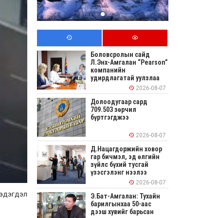
Боловсролын сайд
Л.Энх-Амгалан “Pearson”
компанийн
удирдлагатай уулзлаа
2026-08-07
Долоодугаар сард
709.503 зөрчил
бүртгэгджээ
2026-08-07
Д.Нацагдоржийн ховор
гар бичмэл, эд өлгийн
зүйлс бүхий тусгай
үзэсгэлэнг нээлээ
2026-08-07
мэдэгдэл
Э.Бат-Амгалан: Тухайн
барилгынхаа 50-аас
дээш хувийг барьсан