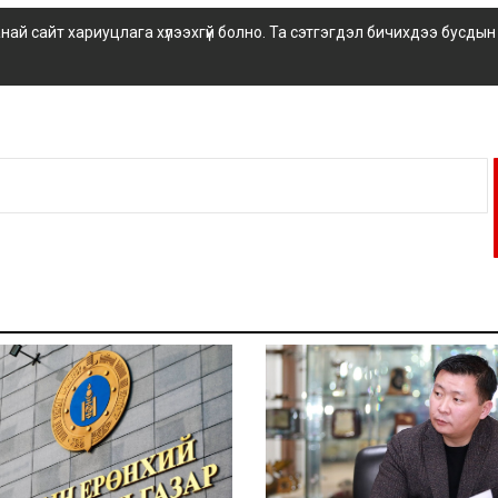
 сайт хариуцлага хүлээхгүй болно. Та сэтгэгдэл бичихдээ бусдын