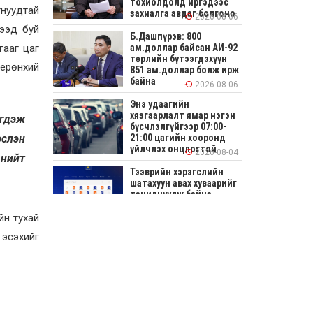
тохиолдолд иргэдээс
тнуудтай
захиалга авдаг болгоно
2026-08-06
сээд буй
Б.Дашпүрэв: 800
гааг цаг
ам.доллар байсан АИ-92
төрлийн бүтээгдэхүүн
 ерөнхий
851 ам.доллар болж ирж
байна
2026-08-06
Энэ удаагийн
хязгаарлалт ямар нэгэн
эгдэж
бүсчлэлгүйгээр 07:00-
эслэн
21:00 цагийн хооронд
үйлчлэх онцлогтой
2026-08-04
 нийт
Тээврийн хэрэгслийн
шатахуун авах хуваарийг
танилцуулж байна
йн тухай
2026-08-04
 эсэхийг
СОНИРХОЛТОЙ: Ихэр
шар, цусан толботой
өндөг аюултай юу?
2026-08-04
Улсын заан