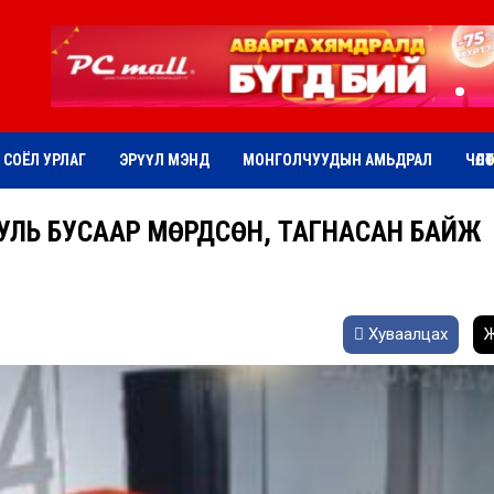
СОЁЛ УРЛАГ
ЭРҮҮЛ МЭНД
МОНГОЛЧУУДЫН АМЬДРАЛ
ЧӨЛӨ
УУЛЬ БУСААР МӨРДСӨН, ТАГНАСАН БАЙЖ
Хуваалцах
Ж