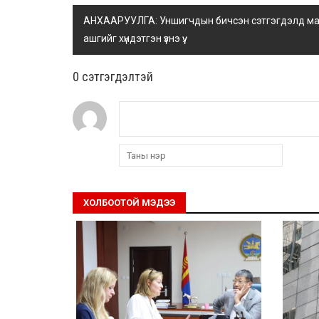
АНХААРУУЛГА: Уншигчдын бичсэн сэтгэгдэлд манай
ашгийг хүндэтгэн үзнэ үү.
0 cэтгэгдэлтэй
ХОЛБООТОЙ МЭДЭЭ