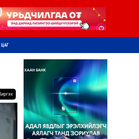
ӨТ ЦАГ
иргэх