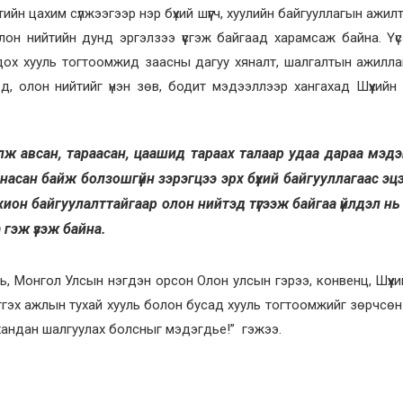
тийн цахим сүлжээгээр нэр бүхий шүүгч, хуулийн байгууллагын ажил
олон нийтийн дунд эргэлзээ үүсгэж байгаад харамсаж байна. Үү
дох хууль тогтоомжид заасны дагуу хяналт, шалгалтын ажилла
гэд, олон нийтийг үнэн зөв, бодит мэдээллээр хангахад Шүүхийн
ж авсан, тараасан, цаашид тараах талаар удаа дараа мэд
гнасан байж болзошгүйн зэрэгцээ эрх бүхий байгууллагаас эц
ион байгуулалттайгаар олон нийтэд түгээж байгаа үйлдэл нь
 гэж үзэж байна.
, Монгол Улсын нэгдэн орсон Олон улсын гэрээ, конвенц, Шүүхи
йцэтгэх ажлын тухай хууль болон бусад хууль тогтоомжийг зөрчсөн
 хандан шалгуулах болсныг мэдэгдье!” гэжээ.