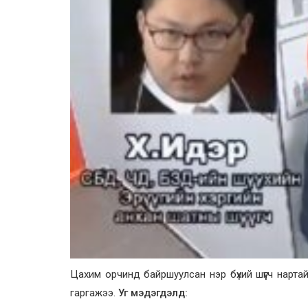
Цахим орчинд байршуулсан нэр бүхий шүүгч нарт
гаргажээ.
Уг мэдэгдэлд: