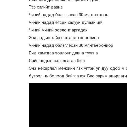
Тэр хилийг давна
Чиний надад бэлэглэсэн 30 мянган хонь
Чиний надад өгсөн халуун дулаан илч
Чиний миний зовлонг аргадах
Энэ андын хайр сэтгэлд хоногшино
Чиний надад бэлэглэсэн 30 мянган хониор
Бид хамтдаа зовлонг давна туулна
Сайн андын сэтгэл эгэл биш
Энэ нөхөрлөл мөнхийн гэх үгтэй уг дуу одоо ч 
бүтээл нь болоод байгаа аж. Бас зарим өвөрлөг