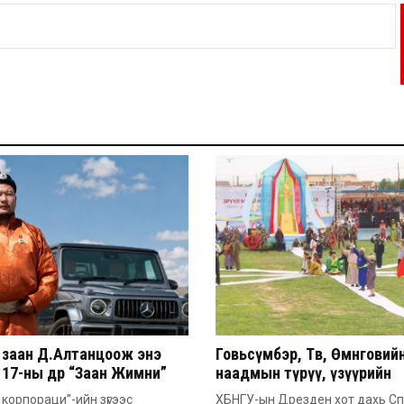
 заан Д.Алтанцоож энэ
Говьсүмбэр, Төв, Өмнөговий
17-ны өдөр “Заан Жимни”
наадмын түрүү, үзүүрийн
ашинаа гардан авна
бөхчүүдээс допинг илэрчээ
корпораци”-ийн зүгээс
ХБНГУ-ын Дрезден хот дахь С