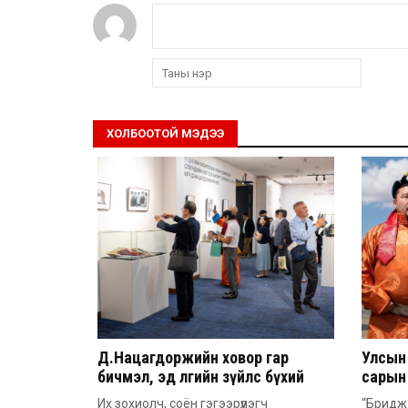
ХОЛБООТОЙ МЭДЭЭ
Д.Нацагдоржийн ховор гар
Улсын
бичмэл, эд өлгийн зүйлс бүхий
сарын 
тусгай үзэсгэлэнг нээлээ
автом
Их зохиолч, соён гэгээрүүлэгч
“Бридж 