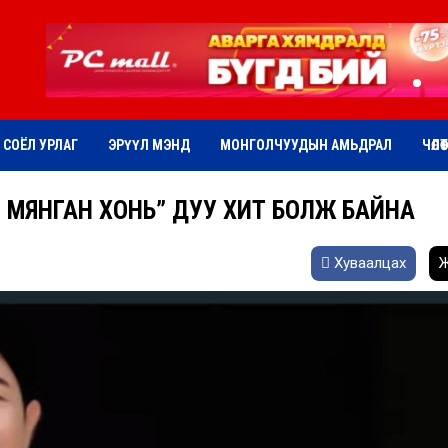
СОЁЛ УРЛАГ
ЭРҮҮЛ МЭНД
МОНГОЛЧУУДЫН АМЬДРАЛ
ЧӨЛӨ
 МЯНГАН ХОНЬ” ДУУ ХИТ БОЛЖ БАЙНА
Хуваалцах
Ж