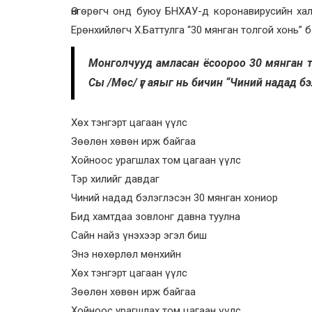
Өнгөрөгч онд буюу БНХАУ-д коронавирусийн хал
Ерөнхийлөгч Х.Баттулга “30 мянган толгой хонь” 
Монголчууд амласан ёсоороо 30 мянган то
Сы /Мөс/ үг аяыг нь бичин “Чиний надад б
Хөх тэнгэрт цагаан үүлс
Зөөлөн хөвөн ирж байгаа
Хойноос урагшлах том цагаан үүлс
Тэр хилийг давдаг
Чиний надад бэлэглэсэн 30 мянган хониор
Бид хамтдаа зовлонг давна туулна
Сайн найз үнэхээр эгэл биш
Энэ нөхөрлөл мөнхийн
Хөх тэнгэрт цагаан үүлс
Зөөлөн хөвөн ирж байгаа
Хойноос урагшлах том цагаан үүлс