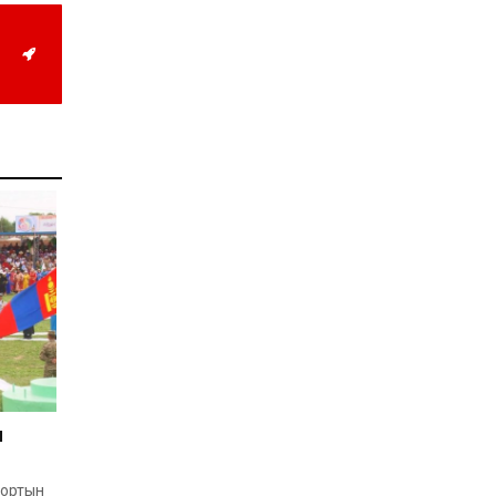
учруулдаг цаг агаарын
аюулт үзэгдлүүдийн нэг
нь ХЭТ ХАЛУУН
2026-07-23
Дүүжин замын тээвэр
энэ оны 12 дугаар сард
ашиглалтад бүрэн орно
2026-07-23
Говьсүмбэр, Төв,
Өмнөговийн наадмын
түрүү, үзүүрийн
бөхчүүдээс допинг
илэрчээ
2026-07-22
Ховд аймагт тарваган
тахал өвчний сэжигтэй
тохиолдол бүртгэгджээ
2026-07-22
Ерөнхийлөгчийн
санаачилгаар Олон улс
судлалын хүрээлэн
н
байгуулна
2026-07-22
портын