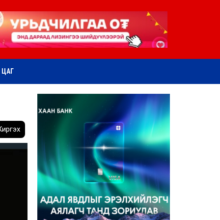
ӨТ ЦАГ
иргэх