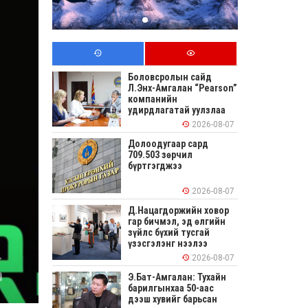
Боловсролын сайд
Л.Энх-Амгалан “Pearson”
компанийн
удирдлагатай уулзлаа
2026-08-07
Долоодугаар сард
709.503 зөрчил
бүртгэгджээ
2026-08-07
Д.Нацагдоржийн ховор
гар бичмэл, эд өлгийн
зүйлс бүхий тусгай
үзэсгэлэнг нээлээ
2026-08-07
Э.Бат-Амгалан: Тухайн
барилгынхаа 50-аас
дээш хувийг барьсан