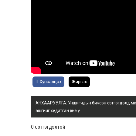
Хуваалцах
Жиргэх
АНХААРУУЛГА: Уншигчдын бичсэн сэтгэгдэлд манай
ашгийг хүндэтгэн үзнэ үү.
0 cэтгэгдэлтэй