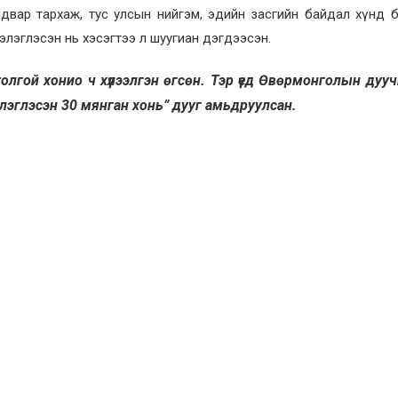
двар тархаж, тус улсын нийгэм, эдийн засгийн байдал хүнд 
бэлэглэсэн нь хэсэгтээ л шуугиан дэгдээсэн.
лгой хонио ч хүлээлгэн өгсөн. Тэр үед Өвөрмонголын дууч
элэглэсэн 30 мянган хонь” дууг амьдруулсан.