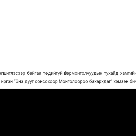
эгшиглэсээр байгаа төдийгүй Өвөрмонголчуудын тухайд хамгий
ч иргэн “Энэ дууг сонсохоор Монголоороо бахархдаг” хэмээн би