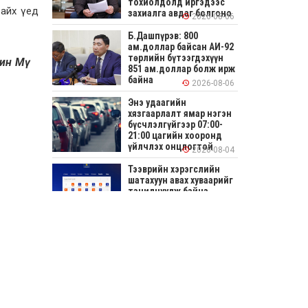
тохиолдолд иргэдээс
байх үед
захиалга авдаг болгоно
2026-08-06
Б.Дашпүрэв: 800
ам.доллар байсан АИ-92
төрлийн бүтээгдэхүүн
ин Мү
851 ам.доллар болж ирж
байна
2026-08-06
Энэ удаагийн
хязгаарлалт ямар нэгэн
бүсчлэлгүйгээр 07:00-
21:00 цагийн хооронд
үйлчлэх онцлогтой
2026-08-04
Тээврийн хэрэгслийн
шатахуун авах хуваарийг
танилцуулж байна
2026-08-04
СОНИРХОЛТОЙ: Ихэр
шар, цусан толботой
өндөг аюултай юу?
2026-08-04
Улсын заан