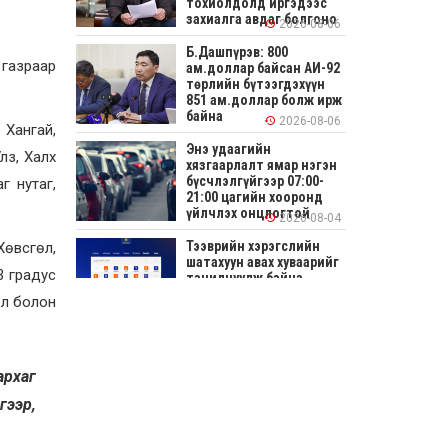
тохиолдолд иргэдээс
захиалга авдаг болгоно
2026-08-06
Б.Дашпүрэв: 800
 газраар
ам.доллар байсан АИ-92
төрлийн бүтээгдэхүүн
851 ам.доллар болж ирж
байна
2026-08-06
 Хангай,
Энэ удаагийн
лз, Халх
хязгаарлалт ямар нэгэн
бүсчлэлгүйгээр 07:00-
г нутаг,
21:00 цагийн хооронд
үйлчлэх онцлогтой
2026-08-04
Тээврийн хэрэгслийн
Хөвсгөл,
шатахуун авах хуваарийг
3 градус
танилцуулж байна
эл болон
2026-08-04
СОНИРХОЛТОЙ: Ихэр
шар, цусан толботой
архаг
өндөг аюултай юу?
гээр,
2026-08-04
Улсын заан