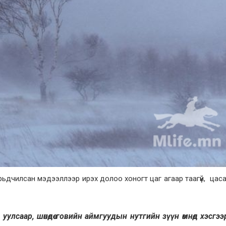
рьдчилсан мэдээллээр ирэх долоо хоногт цаг агаар таагүй, цас
уулсаар, шөнөдөө говийн аймгуудын нутгийн зүүн өмнөд хэсгээ