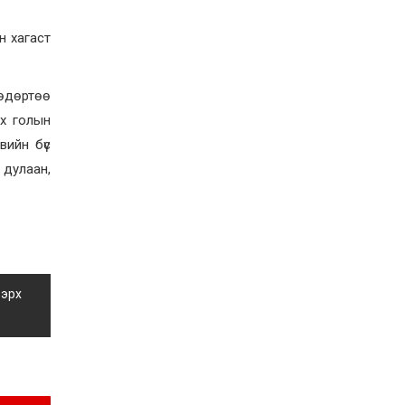
Д.Алтанцоож энэ сарын
17-ны өдөр “Заан
Жимни” автомашинаа
н хагаст
гардан авна
2026-08-03
Г.Дамдинням: Улсын
 өдөртөө
дугаарын тэгш,
сондгойгоор хязгаарлан
лх голын
шатахуун олгоно
вийн бүс
2026-08-03
 дулаан,
ОХУ шатахууны
экспортын хоригоо 2027
оны нэгдүгээр сар
хүртэл сунгажээ
2026-07-31
Шинэ бүтцээр хичээлийн
жил дөрвөн улиралтай
боллоо
 эрх
2026-07-28
Нийслэлийн хэмжээнд
өнгөрсөн долоо хоногт
гал түймрийн 35
дуудлага бүртгэгджээ