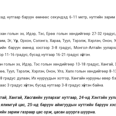
усад нутгаар баруун өмнөөс секундэд 6-11 метр, нутгийн зарим
н голын эх, Идэр, Тэс, Ерөө голын хөндийгөөр 27-32 градус,
м, Эг, Үүр, Орхон, Сэлэнгэ, Хараа, Туул, Тэрэлж, Хэрлэн, Онон, У
гийн баруун өмнөд хэсгээр 3-8 градус, Монгол-Алтайн ууларха
 11-16 градус, бусад нутгаар 16-21 градус хүйтэн.
 голын эх, Идэр, Тэс голын хөндийгөөр 13-18 градус, Хангай, 
рөө, Туул, Тэрэлж, Хэрлэн, Онон, Улз, Халх голын хөндийгөөр 8-1
3-8 градус дулаан, Их нууруудын хотгор, Хангайн нурууны өвөр б
ас 3 градус хүйтэн, бусад нутгаар 3-8 градус хүйтэн байна.
й, Хангай, Хөвсгөлийн уулархаг нутгаар, 24-нд Хэнтэйн уул
 ялимгүй цас, 25-нд баруун аймгуудын нутгийн баруун хэс
ийн зарим газраар цас орж, цасан шуурга шуурна.