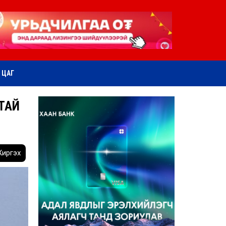
ӨТ ЦАГ
ТАЙ
иргэх