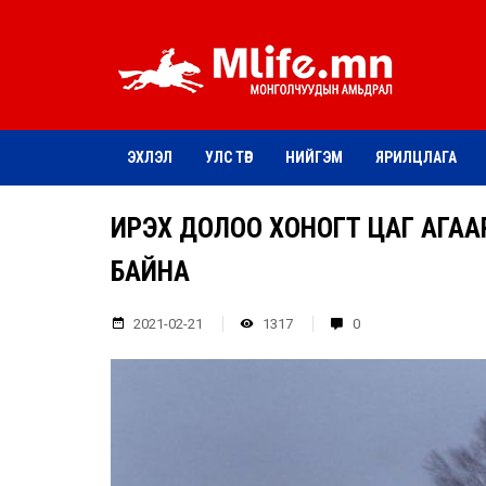
ЭХЛЭЛ
УЛС ТӨР
НИЙГЭМ
ЯРИЛЦЛАГА
ИРЭХ ДОЛОО ХОНОГТ ЦАГ АГАА
БАЙНА
2021-02-21
1317
0