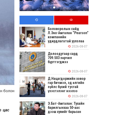
Боловсролын сайд
Л.Энх-Амгалан “Pearson”
компанийн
удирдлагатай уулзлаа
2026-08-07
Долоодугаар сард
709.503 зөрчил
бүртгэгджээ
2026-08-07
Д.Нацагдоржийн ховор
гар бичмэл, эд өлгийн
зүйлс бүхий тусгай
ан болон
үзэсгэлэнг нээлээ
2026-08-07
Э.Бат-Амгалан: Тухайн
барилгынхаа 50-аас
р цас
дээш хувийг барьсан