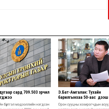
угаар сард 709.503 зөрчил
Э.Бат-Амгалан: Тухайн
эгджээ
барилгынхаа 50-аас дээш 
барьсан тохиолдолд иргэ
н бүртгэл мэдээллийн нэгдсэн
Орон сууцны хохирогчдын асу
захиалга авдаг болгоно