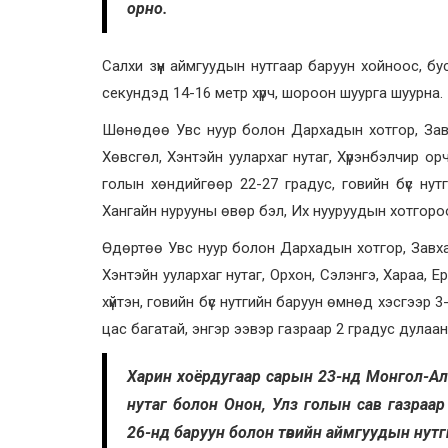
орно.
Салхи зүүн аймгуудын нутгаар баруун хойноос, б
секундэд 14-16 метр хүрч, шороон шуурга шуурна.
Шөнөдөө Увс нуур болон Дархадын хотгор, Завха
Хөвсгөл, Хэнтэйн уулархаг нутаг, Хүрэнбэлчир орчи
голын хөндийгөөр 22-27 градус, говийн бүс нут
Хангайн нурууны өвөр бэл, Их нууруудын хотгороор
Өдөртөө Увс нуур болон Дархадын хотгор, Завхан
Хэнтэйн уулархаг нутаг, Орхон, Сэлэнгэ, Хараа, Е
хүйтэн, говийн бүс нутгийн баруун өмнөд хэсгээр 
цас багатай, энгэр ээвэр газраар 2 градус дулаана
Харин хоёрдугаар сарын 23-нд Монгол-Алта
нутаг болон Онон, Улз голын сав газраар
26-нд баруун болон төвийн аймгуудын нутг