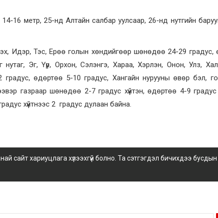
 14-16 метр, 25-нд Алтайн салбар уулсаар, 26-нд нутгийн баруу
эх, Идэр, Тэс, Ерөө голын хөндийгөөр шөнөдөө 24-29 градус,
 нутаг, Эг, Үүр, Орхон, Сэлэнгэ, Хараа, Хэрлэн, Онон, Улз, Ха
 градус, өдөртөө 5-10 градус, Хангайн нурууны өвөр бэл, го
эвэр газраар шөнөдөө 2-7 градус хүйтэн, өдөртөө 4-9 градус
радус хүйтнээс 2 градус дулаан байна.
 сайт хариуцлага хүлээхгүй болно. Та сэтгэгдэл бичихдээ бусдын