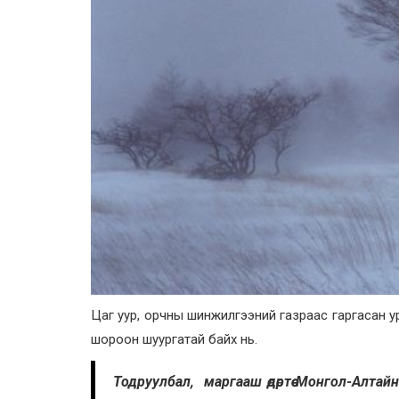
Цаг уур, орчны шинжилгээний газраас гаргасан у
шороон шуургатай байх нь.
Тодруулбал, маргааш өдөртөө Монгол-Алтайн 