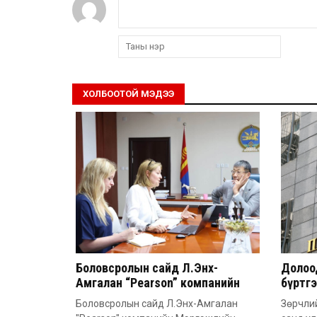
ХОЛБООТОЙ МЭДЭЭ
Боловсролын сайд Л.Энх-
Долоод
Амгалан “Pearson” компанийн
бүртг
удирдлагатай уулзлаа
Боловсролын сайд Л.Энх-Амгалан
Зөрчлий