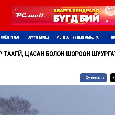
СОЁЛ УРЛАГ
ЭРҮҮЛ МЭНД
МОНГОЛЧУУДЫН АМЬДРАЛ
ЧӨЛӨ
Р ТААГҮЙ, ЦАСАН БОЛОН ШОРООН ШУУРГА
Хуваалцах
Ж