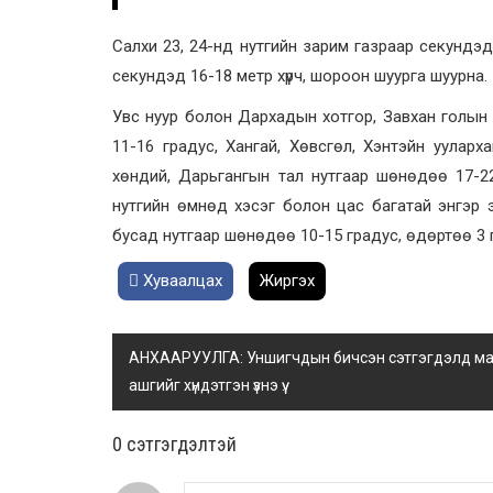
Салхи 23, 24-нд нутгийн зарим газраар секундэд
секундэд 16-18 метр хүрч, шороон шуурга шуурна.
Увс нуур болон Дархадын хотгор, Завхан голын 
11-16 градус, Хангай, Хөвсгөл, Хэнтэйн уулархаг
хөндий, Дарьгангын тал нутгаар шөнөдөө 17-22
нутгийн өмнөд хэсэг болон цас багатай энгэр э
бусад нутгаар шөнөдөө 10-15 градус, өдөртөө 3 г
Хуваалцах
Жиргэх
АНХААРУУЛГА: Уншигчдын бичсэн сэтгэгдэлд манай
ашгийг хүндэтгэн үзнэ үү.
0 cэтгэгдэлтэй