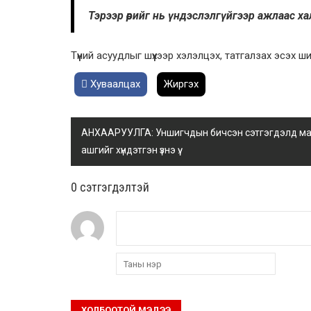
Тэрээр өөрийг нь үндэслэлгүйгээр ажлаас х
Түүний асуудлыг шүүхээр хэлэлцэх, татгалзах эсэх 
Хуваалцах
Жиргэх
АНХААРУУЛГА: Уншигчдын бичсэн сэтгэгдэлд манай
ашгийг хүндэтгэн үзнэ үү.
0 cэтгэгдэлтэй
ХОЛБООТОЙ МЭДЭЭ