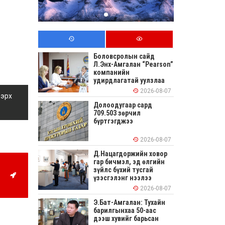
Боловсролын сайд
Л.Энх-Амгалан “Pearson”
компанийн
удирдлагатай уулзлаа
2026-08-07
 эрх
Долоодугаар сард
709.503 зөрчил
бүртгэгджээ
2026-08-07
Д.Нацагдоржийн ховор
гар бичмэл, эд өлгийн
зүйлс бүхий тусгай
үзэсгэлэнг нээлээ
2026-08-07
Э.Бат-Амгалан: Тухайн
барилгынхаа 50-аас
дээш хувийг барьсан