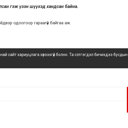
алсан гэж үзэн шүүхэд хандсан байна.
шийдвэр одоогоор гараагүй байгаа аж.
 сайт хариуцлага хүлээхгүй болно. Та сэтгэгдэл бичихдээ бусдын