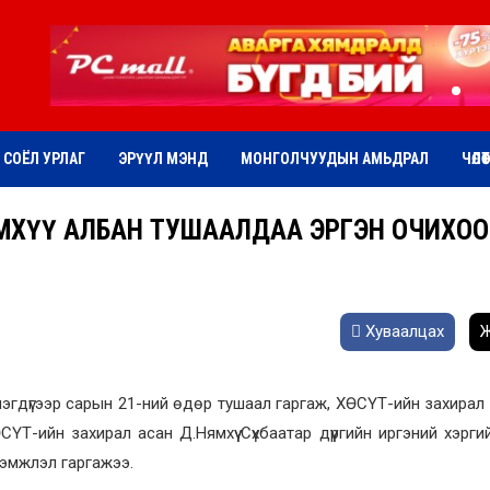
СОЁЛ УРЛАГ
ЭРҮҮЛ МЭНД
МОНГОЛЧУУДЫН АМЬДРАЛ
ЧӨЛӨ
ЯМХҮҮ АЛБАН ТУШААЛДАА ЭРГЭН ОЧИХОО
Хуваалцах
Ж
эгдүгээр сарын 21-ний өдөр тушаал гаргаж, ХӨСҮТ-ийн захирал Д
Т-ийн захирал асан Д.Нямхүү Сүхбаатар дүүргийн иргэний хэрги
хэмжлэл гаргажээ.