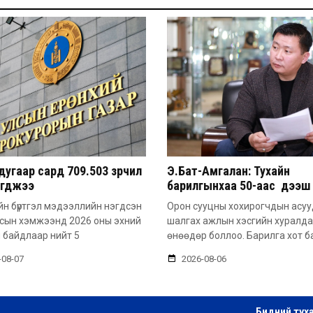
угаар сард 709.503 зөрчил
Э.Бат-Амгалан: Тухайн
эгджээ
барилгынхаа 50-аас дээш 
барьсан тохиолдолд иргэ
н бүртгэл мэдээллийн нэгдсэн
Орон сууцны хохирогчдын асу
захиалга авдаг болгоно
лсын хэмжээнд 2026 оны эхний
шалгах ажлын хэсгийн хуралд
 байдлаар нийт 5
өнөөдөр боллоо. Барилга хот б
-08-07
2026-08-06
Бидний тух