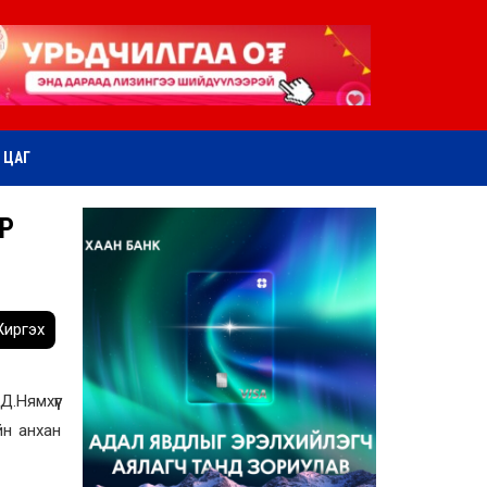
ӨТ ЦАГ
Р
иргэх
.Нямхүүг
йн анхан