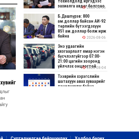
тохиолдолд иргэдээс
захиалга авдаг болгоно
2026-08-06
Б.Дашпүрэв: 800
ам.доллар байсан АИ-92
төрлийн бүтээгдэхүүн
851 ам.доллар болж ирж
байна
2026-08-06
Энэ удаагийн
хязгаарлалт ямар нэгэн
бүсчлэлгүйгээр 07:00-
21:00 цагийн хооронд
үйлчлэх онцлогтой
2026-08-04
Тээврийн хэрэгслийн
шатахуун авах хуваарийг
хувийг
танилцуулж байна
дээс
удлыг
аан
2026-08-04
айгу
СОНИРХОЛТОЙ: Ихэр
шар, цусан толботой
өндөг аюултай юу?
2026-08-04
Улсын заан
ай
Сурталчилгаа байршуулах
Холбоо барих