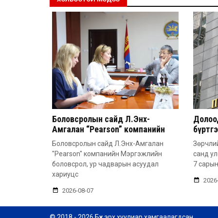
Боловсролын сайд Л.Энх-
Долоод
Амгалан “Pearson” компанийн
бүртг
удирдлагатай уулзлаа
Боловсролын сайд Л.Энх-Амгалан
Зөрчлий
"Pearson" компанийн Мэргэжлийн
санд у
боловсрол, ур чадварын асуудал
7 сарын
хариуцс
2026
2026-08-07
© 2018 - 2026 Бүх эрх хуулиар хамгаалагдсан.