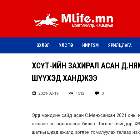
ЭХЛЭЛ
УЛС ТӨР
НИЙГЭМ
ЯРИЛЦЛАГА
ХӨСҮТ-ИЙН ЗАХИРАЛ АСАН Д.Н
ШҮҮХЭД ХАНДЖЭЭ
2021-02-19
1512
0
Эрүүл мэндийн сайд асан С.Мөнхсайхан 2021 оны н
ажлаас нь чөлөөлсөн билээ. Тэгвэл өчигдөр ХӨСҮ
шатны шүүхэд ажилд эргүүлэн томилуулах талаар нэ