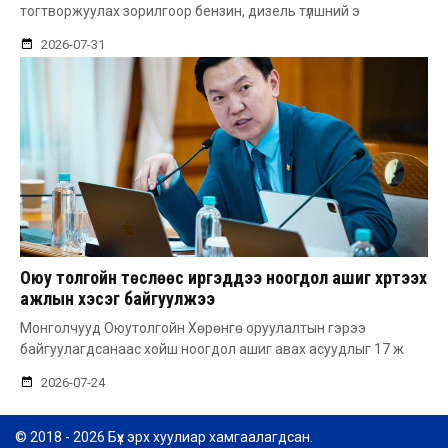
тогтворжуулах зорилгоор бензин, дизель түлшний э
2026-07-31
Оюу толгойн төслөөс иргэддээ ноогдол ашиг хүртээх
ажлын хэсэг байгуулжээ
Монголчууд Оюутолгойн Хөрөнгө оруулалтын гэрээ
байгуулагдсанаас хойш ноогдол ашиг авах асуудлыг 17 ж
2026-07-24
© 2018 - 2026 Бүх эрх хуулиар хамгаалагдсан.