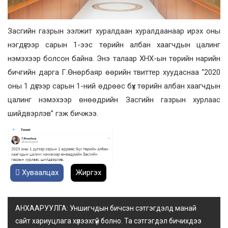
Засгийн газрын ээлжит хуралдаан хуралдаанаар ирэх оны
нэгдүгээр сарын 1-ээс төрийн албан хаагчдын цалинг
нэмэхээр болсон байна. Энэ талаар ХНХ-ын төрийн нарийн
бичгийн дарга Г.Өнөрбаяр өөрийн твиттер хуудаснаа “2020
оны 1 дүгээр сарын 1-ний өдрөөс бүх төрийн албан хаагчдын
цалинг нэмэхээр өнөөдрийн Засгийн газрын хурлаас
шийдвэрлэв” гэж бичжээ.
Хуваалцах
Жиргэх
АНХААРУУЛГА: Уншигчдын бичсэн сэтгэгдэлд манай
сайт хариуцлага хүлээхгүй болно. Та сэтгэгдэл бичихдээ