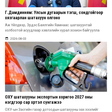
Г.Дамдинням: Улсын дугаарын тэгш, сондгойгоор
хязгаарлан шатахуун олгоно
Аж Үйлдвэр, Эрдэс Баялгийн Яамнаас шатахуунтай
холбоотой асуудлаар хэвлэлийн хурал зохион байгуулла
2026-08-03
ОХУ шатахууны экспортын хоригоо 2027 оны
нэгдүгээр сар хүртэл сунгажээ
ОХУ-ын Засгийн газар дотоодын шатахууны зах зээлийг