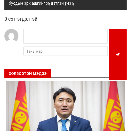
бусдын эрх ашгийг хүндэтгэн үзнэ үү.
0 cэтгэгдэлтэй
ХОЛБООТОЙ МЭДЭЭ