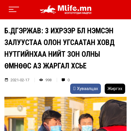
Б.ДҮГЭРЖАВ: 3 ИХРЭЭР БҮЛ НЭМСЭН
ЗАЛУУСТАА ОЛОН УГСААТАН ХОВД
НУТГИЙНХАА НИЙТ ЗОН ОЛНЫ
ӨМНӨӨС АЗ ЖАРГАЛ ХҮСЬЕ
2021-02-17
998
0
Хуваалцах
Жиргэх