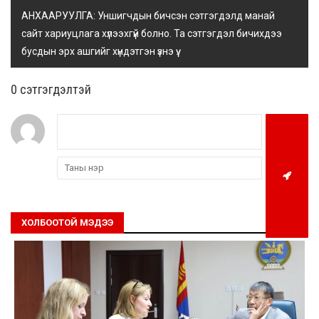
АНХААРУУЛГА: Уншигчдын бичсэн сэтгэгдэлд манай
сайт хариуцлага хүлээхгүй болно. Та сэтгэгдэл бичихдээ
бусдын эрх ашгийг хүндэтгэн үзнэ үү.
0 cэтгэгдэлтэй
ХОЛБООТОЙ МЭДЭЭ