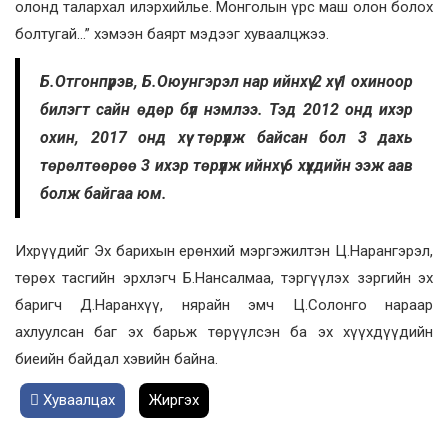
олонд талархал илэрхийлье. Монголын үрс маш олон болох
болтугай…” хэмээн баярт мэдээг хуваалцжээ.
Б.Отгонпүрэв, Б.Оюунгэрэл нар ийнхүү 2 хүү 1 охиноор
билэгт сайн өдөр бүл нэмлээ. Тэд 2012 онд ихэр
охин, 2017 онд хүү төрүүлж байсан бол 3 дахь
төрөлтөөрөө 3 ихэр төрүүлж ийнхүү 6 хүүхдийн ээж аав
болж байгаа юм.
Ихрүүдийг Эх барихын ерөнхий мэргэжилтэн Ц.Нарангэрэл,
төрөх тасгийн эрхлэгч Б.Нансалмаа, тэргүүлэх зэргийн эх
баригч Д.Наранхүү, нярайн эмч Ц.Солонго нараар
ахлуулсан баг эх барьж төрүүлсэн ба эх хүүхдүүдийн
биеийн байдал хэвийн байна.
Хуваалцах
Жиргэх