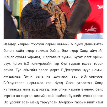
Өнөөдөр хаврын тэргүүн сарын шинийн 6 буюу Дашнямтай
билэгт сайн өдөр тохиож байна. Энэ өдөр Ховд аймгийн
Цэцэг сумын харьяат, Жаргалант сумын Бугат багт оршин
суух иргэн Б.Отгонпүрэвийн гэр бүл гурван ихрээ тосон
авчээ. Тус аймгийн засаг дарга Б.Дүгэржав нүүр номын
хуудаснаа “Буян заяа нь дэлгэрэг ээ… Б.Отгонпүрэв,
Б.Оюунгэрэл нарынхаа гэр бүлд Олон угсаатан Ховд
нутгийнхаа нийт ард иргэд, зон олны нэрийн өмнөөс баяр
хүргэж аз жаргал хамгийн сайн сайхан бүхнийг хүсэн ерөөе.
Эх, үрсийг эсэн мэнд төрүүлсэн Амаржих газрын нийт хамт