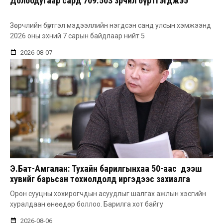
Долоодугаар сард 709.503 зөрчил бүртгэгджээ
Зөрчлийн бүртгэл мэдээллийн нэгдсэн санд улсын хэмжээнд
2026 оны эхний 7 сарын байдлаар нийт 5
2026-08-07
Э.Бат-Амгалан: Тухайн барилгынхаа 50-аас дээш
хувийг барьсан тохиолдолд иргэдээс захиалга
авдаг болгоно
Орон сууцны хохирогчдын асуудлыг шалгах ажлын хэсгийн
хуралдаан өнөөдөр боллоо. Барилга хот байгу
2026-08-06