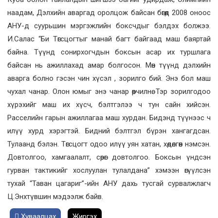
наадам, Дэлхийн аваргад оролцож байсан бөгөөд 2008 оноос
АНУ-д суурьшин мэргэжлийн боксчдыг бэлдэх болжээ.
И.Салас “Би Төгсцогтыг манай багт байгаад маш баяртай
байна. Түүнд сонирхогчдын боксын асар их туршлага
байсан нь ажиллахад амар болгосон. Мөн түүнд дэлхийн
аварга болно гэсэн чин хүсэл , зорилго бий. Энэ бол маш
чухал чанар. Олон юмыг энэ чанар өөрчилнө. Тэр зорилгодоо
хүрэхийг маш их хүсч, бэлтгэлээ ч тун сайн хийсэн.
Расселийн гарын ажиллагаа маш хурдан. Бидэнд түүнээс ч
илүү хурд хэрэгтэй. Бидний бэлтгэл бүрэн хангагдсан.
Тулаанд бэлэн. Төгсцогт одоо илүү уян хатан, хөдөлгөөн нэмсэн.
Довтолгоо, хамгаалалт, сөрөг довтолгоо. Боксын үндсэн
гурван тактикийг хослуулан тулалдана” хэмээн өгүүлсэн
тухай “Таван цагариг”-ийн АНУ дахь тусгай сурвалжлагч
Ц.Энхтүвшин мэдээлж байв.
Хуваалцах
Жиргэх