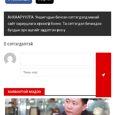
АНХААРУУЛГА: Уншигчдын бичсэн сэтгэгдэлд манай
сайт хариуцлага хүлээхгүй болно. Та сэтгэгдэл бичихдээ
бусдын эрх ашгийг хүндэтгэн үзнэ үү.
0 cэтгэгдэлтэй
ХОЛБООТОЙ МЭДЭЭ