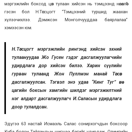
мэргэжлийн боксод цөөн тулаан хийсэн нь тэмцээнд нөлөөллөө”
гэсэн бол Н.Төгсцогт “Тэмцээний туршид жаахан
хүлээчихлээ. Дэмжсэн Монголчууддаа баярлалаа”
хэмээсэн юм.
Н.Төгсцогт мэргэжлийн рингэнд хийсэн эхний
тулаануудаа Жо Гусен гэдэг дасгалжуулагчийн
удирдлага дор хийсэн билээ. Харин сүүлийн
гурван тулаанд Жон Пуллмэн манай Төгсөөг
дасгалжуулсан. Тэгвэл энэ удаа “Кинг Туг” өнөө
цагийн боксын хамгийн шилдэг мэргэжилтний
нэг алдарт дасгалжуулагч И.Саласын удирдлага
доор тулалдсан.
Эдүгээ 63 настай Исмаэль Салас сонирхогчдын боксоор
Куба болон Тайландын шигшээ багийг удирдаж, Олимпийн