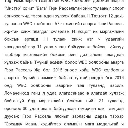
Tug” Нямбаярын Төгсцогтын WBC холбооны дэлхийн аварга
“Мистер” хочит “Бага” Гэри Рассельтай хийх тулааныг спорт
сонирхогчид тэсэн ядан хүлээж байсан. Н.Төгсцогт 12 дахь
тулаанаа WBC холбооны 57 кг жингийн аварга Гэри Рассель
Жр-тай хийж ялагдал хүлээлээ. Н.Төгсцогт нь мэргэжлийн
боксын ертөнцөд 11 тулаан хийж нэг ч удаагийн
ялагдалгүйгээр 11 удаа ялалт байгуулаад байсан. Ийнхүү
тэрбээр мэргэжлийн боксын ринг дэх анхны ялагдлаа
хүлээж байна. Түүний өрсөлдөгч болох WBC холбооны аварга
Гэри Рассель Жр бол 2015 оноос хойш WBC холбооны
аваргын бүсийг эзэмшиж байгаа хүчтэй өрсөлдөгч бөгөөд 2014
онд WBC холбооны аваргын төлөөх тулаанд Василь
Ломаченкод ганц л удаа ялагдсанаас өөр ялагдал хүлээж
байгаагүй бөгөөд мэргэжлийн боксын нийт 31 тулаанд
орсноос 30 удаа ялалт байгуулсан тамирчин юм. Тэмцээн
дуусаж Гэри Рассель ялсныг зарласны дараа тэрээр
“Өрсөлдөгч маань хэдийгээр олимпын мөнгөн медальтай ч