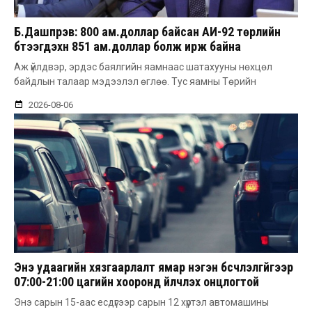
Б.Дашпүрэв: 800 ам.доллар байсан АИ-92 төрлийн
бүтээгдэхүүн 851 ам.доллар болж ирж байна
Аж үйлдвэр, эрдэс баялгийн яамнаас шатахууны нөхцөл
байдлын талаар мэдээлэл өглөө. Тус яамны Төрийн
2026-08-06
Энэ удаагийн хязгаарлалт ямар нэгэн бүсчлэлгүйгээр
07:00-21:00 цагийн хооронд үйлчлэх онцлогтой
Энэ сарын 15-аас есдүгээр сарын 12 хүртэл автомашины