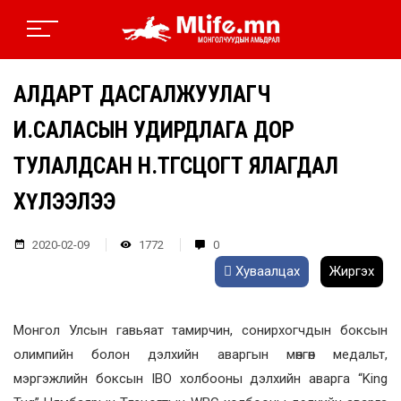
АЛДАРТ ДАСГАЛЖУУЛАГЧ
И.САЛАСЫН УДИРДЛАГА ДОР
ТУЛАЛДСАН Н.ТӨГСЦОГТ ЯЛАГДАЛ
ХҮЛЭЭЛЭЭ
2020-02-09
1772
0
Хуваалцах
Жиргэх
Монгол Улсын гавьяат тамирчин, сонирхогчдын боксын
олимпийн болон дэлхийн аваргын мөнгөн медальт,
мэргэжлийн боксын IBO холбооны дэлхийн аварга “King