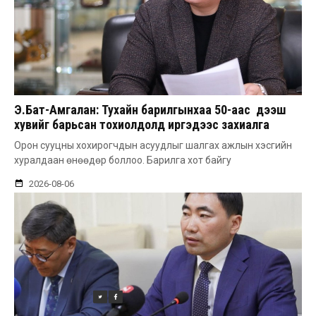
Э.Бат-Амгалан: Тухайн барилгынхаа 50-аас дээш
хувийг барьсан тохиолдолд иргэдээс захиалга
авдаг болгоно
Орон сууцны хохирогчдын асуудлыг шалгах ажлын хэсгийн
хуралдаан өнөөдөр боллоо. Барилга хот байгу
2026-08-06