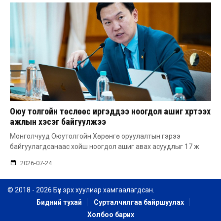
Оюу толгойн төслөөс иргэддээ ноогдол ашиг хүртээх
ажлын хэсэг байгуулжээ
Монголчууд Оюутолгойн Хөрөнгө оруулалтын гэрээ
байгуулагдсанаас хойш ноогдол ашиг авах асуудлыг 17 ж
2026-07-24
© 2018 - 2026 Бүх эрх хуулиар хамгаалагдсан.
Бидний тухай
Сурталчилгаа байршуулах
Холбоо барих