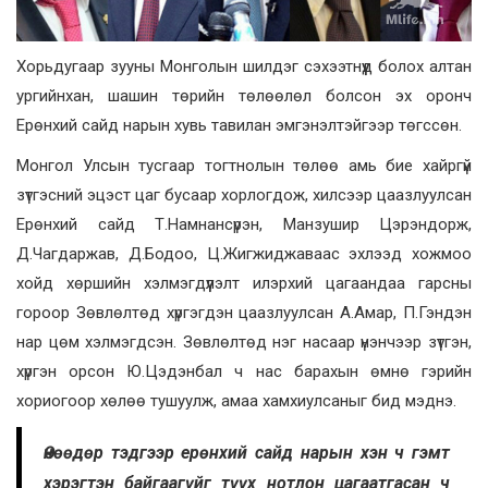
Хорьдугаар зууны Монголын шилдэг сэхээтнүүд болох алтан
ургийнхан, шашин төрийн төлөөлөл болсон эх оронч
Ерөнхий сайд нарын хувь тавилан эмгэнэлтэйгээр төгссөн.
Монгол Улсын тусгаар тогтнолын төлөө амь бие хайргүй
зүтгэсний эцэст цаг бусаар хорлогдож, хилсээр цаазлуулсан
Ерөнхий сайд Т.Намнансүрэн, Манзушир Цэрэндорж,
Д.Чагдаржав, Д.Бодоо, Ц.Жигжиджаваас эхлээд хожмоо
хойд хөршийн хэлмэгдүүлэлт илэрхий цагаандаа гарсны
гороор Зөвлөлтөд хүргэгдэн цаазлуулсан А.Амар, П.Гэндэн
нар цөм хэлмэгдсэн. Зөвлөлтөд нэг насаар үнэнчээр зүтгэн,
хүргэн орсон Ю.Цэдэнбал ч нас барахын өмнө гэрийн
хориогоор хөлөө тушуулж, амаа хамхиулсаныг бид мэднэ.
Өнөөдөр тэдгээр ерөнхий сайд нарын хэн ч гэмт
хэрэгтэн байгаагүйг түүх нотлон цагаатгасан ч