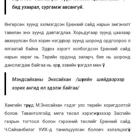
бид ухаарал, сургамж авсангүй.
Өнгөрсөн зуунд хэлмэгдсэн Ерөнхий сайд нарын эмгэнэлт
тавилан энэ зуунд давтагдлаа. Хорьдугаар зуунд цаазаар
авахуулсан бол хорин нэгдүгээр зуунд шоронд ордгоороо л
ялгаатай байна. Эдүгээ хэрэгт холбогдсон Ерөнхий сайд
нарын хөрөг нь Төрийн ордонд заларч, бие нь шоронд
данслагдаж байгаа нь эрүүл, хэвийн үзэгдэл мөн үү?
Мэндсайханы Энхсайхан /шүүхийн шийдвэрээр
хорих ангид ял эдэлж байгаа/
Хамгийн түрүүнд М.Энхсайхан гэдэг улс төрийн хоригдолтой
болов. Тавантолгойд мега төсөл хэрэгжүүлэхээр Засгийн
газрын тогтоол болон гэрээний төслийг Ерөнхий сайд
Ч.Сайханбилэг УИХ-д танилцуулсан боловч хэлэлцэхгүй