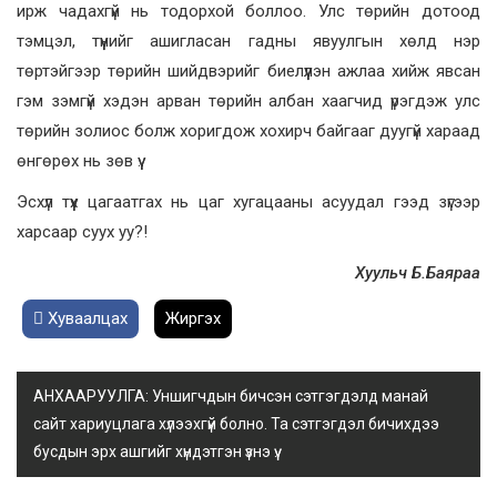
ирж чадахгүй нь тодорхой боллоо. Улс төрийн дотоод
тэмцэл, түүнийг ашигласан гадны явуулгын хөлд нэр
төртэйгээр төрийн шийдвэрийг биелүүлэн ажлаа хийж явсан
гэм зэмгүй хэдэн арван төрийн албан хаагчид үрэгдэж улс
төрийн золиос болж хоригдож хохирч байгааг дуугүй хараад
өнгөрөх нь зөв үү.
Эсхүл түүх цагаатгах нь цаг хугацааны асуудал гээд зүгээр
харсаар суух уу?!
Хуульч Б.Баяраа
Хуваалцах
Жиргэх
АНХААРУУЛГА: Уншигчдын бичсэн сэтгэгдэлд манай
сайт хариуцлага хүлээхгүй болно. Та сэтгэгдэл бичихдээ
бусдын эрх ашгийг хүндэтгэн үзнэ үү.