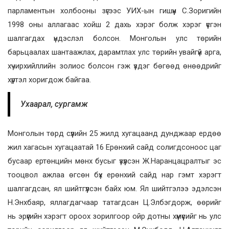
парламентын холбооны зүгээс УИХ-ын гишүүн С.Зоригийн
1998 оны аллагаас хойш 2 дахь хэрэг болж хэрэг үүсгэн
шалгагдах үндэслэл болсон. Монголын улс төрийн
барьцаалах шантаажлах, дарамтлах улс төрийн увайгүй арга,
хүчирхийллийн золиос болсон гэж үздэг бөгөөд өнөөдрийг
хүртэл хоригдож байгаа.
Ухаарал, сургамж
Монголын төрд сүүлийн 25 жилд хугацаанд дунджаар ердөө
жил хагасын хугацаатай 16 Ерөнхий сайд солигдсоноос цаг
бусаар ертөнцийн мөнх бусыг үзүүлсэн Ж.Наранцацралтыг эс
тооцвол ажлаа өгсөн бүх ерөнхий сайд нар гэмт хэрэгт
шалгагдсан, ял шийтгүүлсэн байх юм. Ял шийтгэлээ эдэлсэн
Н.Энхбаяр, яллагдагчаар татагдсан Ц.Элбэгдорж, өөрийг
нь эрүүгийн хэрэгт ороох зорилгоор ойр дотны хүмүүсийг нь улс