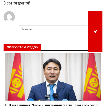
0 cэтгэгдэлтэй
ХОЛБООТОЙ МЭДЭЭ
Г.Дамдинням: Улсын дугаарын тэгш, сондгойгоор