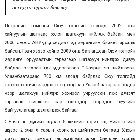
ангид ял эдэлж байгаа/
Петровис компани Оюу толгойн төсөлд 2002 оны
хайгуулын шатнаас эхлэн шатахуун нийлүүлж байсан, мөн
2006 оноос АНУ-д үл хөдлөх эд хөрөнгийн бизнес эрхэлж
байсан. Гэвч хэзээ хойно 2009 онд батлагдсан Оюу толгойн
Хөрөнгө оруулалтын гэрээгээр шатахуун нийлүүлэх давуу
байдал олгосон гэх үндэслэлээр С.Баярыг ял шийтгэсэн.
Улаанбаатараас 700 км алсад байрлах Оюу толгойд
тээвэрлэлтийн зардал тооцохгүйгээр Улаанбаатараас өндөр
үнээр шатахуун нийлүүлж хохирол учруулсан гэж дүгнэлт
гаргасан шинжээч нар өнөөдөр өөрсдөө хуулийн
байгууллагаар шалгагдаж байгаа.
С.Баяр нь дүүргийн шүүхээс 5 жилийн хорих ял, Нийслэлийн
шүүхээс 2 жил 6 сарын хорих ял шийтгүүлсэн бөгөөд Улсын
дээд шүүхэд гомдол гаргахгүйгээр ялыг биечлэн эдэлж