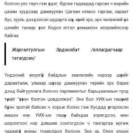
болсон улс төрч гэж үздэг. Өдгөө гадаадад гарсан ч өөрийн
цахим хуудсаар дамжуулан Цагаан номоо гаргаж, хараат
бус, хууль дээдэлсэн шударга шүүх, хүний эрх, эрх чөлөөний үнэ
цэнийн талаар үзэл бодол итгэл үнэмшилээ илэрхийлсээр
байгаа.
Жаргалтулгын Эрдэнэбат /яллагдагчаар
татагдсан/
Үндэсний аюулгүй байдлын зөвлөлийн нэрээр шүүхийг
дарамталж, улмаар шүүхээр дамжуулан төрийн эрх барих
дээд байгууллага болсон парламентыг барьцаалахын тулд
түүнийг “үзүүлэн болгон цовдолжээ”. Энэ бол УИХ-ын гишүүний
бүрэн эрхтэй байсан ч хорьж болно гэж бусдад үлгэрлэсэн
жишээ юм. УИХ-ын гишүүн байхдаа хоригдсон, мөн
шоронгоос нэр дэвшиж сонгогдсон ч тангаргаа өргөж
чадаагүй анхны тохиолдол болсон. Энэ нь Олон улсын