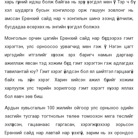
харь гүрний идэш болж байгаа нь эрүүл үзэгдэл мөн үү? Тэр ч бүү
хэл шударга бусын хонгилоор орж гашуун зовлонг нь
амссан Ерөнхий сайд нар ч хонгилын шинэ эзэнд үйлчилж,
бусдадаа өсөрхөх нь энгийн үзэгдэл болжээ.
Монголын орчин цагийн Ерөнхий сайд нар бүгдээрээ гэмт
хэрэгтэн, улс орноосоо урвагчид мөн гэж үү? Нэгэн цагт
иргэдийн итгэлийг хүлээж эрх баригч намын даргаар
ажиллаж явсан тэд хожим бүгд гэмт хэрэгтэн гэж адлагдах
тавилантай юу? Гэмт хэрэг үйлдсэн бол ял шийтгэл гарцаагүй
байх нь зүйн хэрэг. Харин хийсэн ажил бүрийг хожим
харлуулж улс төрийн зорилгоор гэмт хэрэгт хүчээр яллах
бол яавч зөв биш.
Ардын хувьсгалын 100 жилийн ойгоор улс орныхоо эдийн
засгийн тусгаар тогтнолын төлөө томоохон мега төслийг
эхлүүлсэн, гацаанаас гаргасан, хэрэгжүүлэхээр зорьсон
Ерөнхий сайд нар лавтай нар үзэхгүй, зарим нь эх орондоо