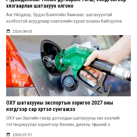
хязгаарлан шатахуун олгоно
Аж Үйлдвэр, Эрдэс Баялгийн Яамнаас шатахуунтай
холбоотой асуудлаар хэвлэлийн хурал зохион байгуулла
2026-08-03
ОХУ шатахууны экспортын хоригоо 2027 оны
нэгдүгээр сар хүртэл сунгажээ
ОХУ-ын Засгийн газар дотоодын шатахууны зах зээлийг
тогтворжуулах зорилгоор бензин, дизель түлшний э
2026-07-31