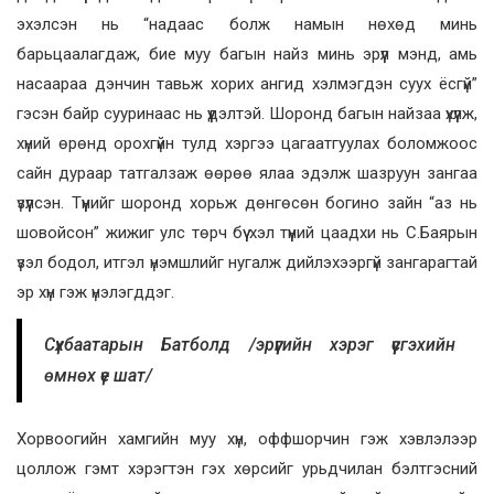
эхэлсэн нь “надаас болж намын нөхөд минь
барьцаалагдаж, бие муу багын найз минь эрүүл мэнд, амь
насаараа дэнчин тавьж хорих ангид хэлмэгдэн суух ёсгүй”
гэсэн байр сууринаас нь үүдэлтэй. Шоронд багын найзаа үхүүлж,
хүний өрөнд орохгүйн тулд хэргээ цагаатгуулах боломжоос
сайн дураар татгалзаж өөрөө ялаа эдэлж шазруун зангаа
үзүүлсэн. Түүнийг шоронд хорьж дөнгөсөн богино зайн “аз нь
шовойсон” жижиг улс төрч бүү хэл түүний цаадхи нь С.Баярын
үзэл бодол, итгэл үнэмшлийг нугалж дийлэхээргүй зангарагтай
эр хүн гэж үнэлэгддэг.
Сүхбаатарын Батболд /эрүүгийн хэрэг үүсгэхийн
өмнөх үе шат/
Хорвоогийн хамгийн муу хүн, оффшорчин гэж хэвлэлээр
цоллож гэмт хэрэгтэн гэх хөрсийг урьдчилан бэлтгэсний