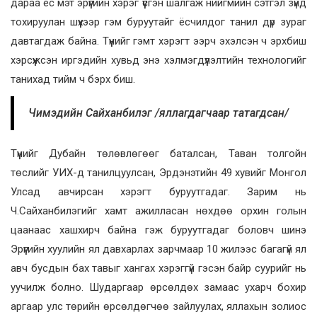
дараа ёс мэт эрүүгийн хэрэг үүсгэн шалгаж нийгмийн сэтгэл зүйд
тохируулан шүүхээр гэм буруутайг ёсчилдог танил дүр зураг
давтагдаж байна. Түүнийг гэмт хэрэгт ээрч эхэлсэн ч эрхбиш
хэрсүүжсэн иргэдийн хувьд энэ хэлмэгдүүлэлтийн технологийг
танихад тийм ч бэрх биш.
Чимэдийн Сайханбилэг /яллагдагчаар татагдсан/
Түүнийг Дубайн төлөвлөгөөг баталсан, Таван толгойн
төслийг УИХ-д танилцуулсан, Эрдэнэтийн 49 хувийг Монгол
Улсад авчирсан хэрэгт буруутгадаг. Зарим нь
Ч.Сайханбилэгийг хамт ажилласан нөхдөө орхин голын
цаанаас хашхирч байна гэж буруутгадаг боловч шинэ
Эрүүгийн хуулийн ял давхарлах зарчмаар 10 жилээс багагүй ял
авч бусдын бах тавыг хангах хэрэггүй гэсэн байр суурийг нь
уучилж болно. Шударгаар өрсөлдөх замаас ухарч бохир
аргаар улс төрийн өрсөлдөгчөө зайлуулах, яллахын золиос