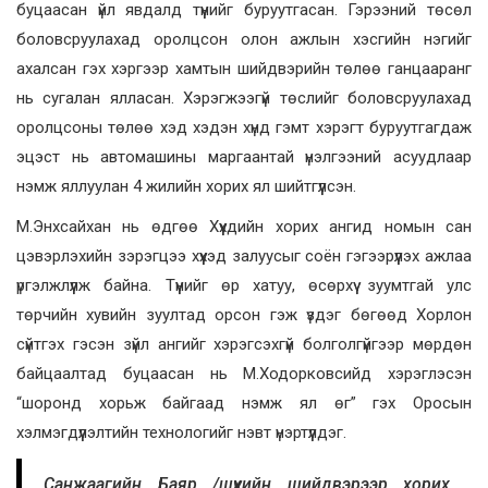
буцаасан үйл явдалд түүнийг буруутгасан. Гэрээний төсөл
боловсруулахад оролцсон олон ажлын хэсгийн нэгийг
ахалсан гэх хэргээр хамтын шийдвэрийн төлөө ганцааранг
нь сугалан ялласан. Хэрэгжээгүй төслийг боловсруулахад
оролцсоны төлөө хэд хэдэн хүнд гэмт хэрэгт буруутгагдаж
эцэст нь автомашины маргаантай үнэлгээний асуудлаар
нэмж яллуулан 4 жилийн хорих ял шийтгүүлсэн.
М.Энхсайхан нь өдгөө Хүүхдийн хорих ангид номын сан
цэвэрлэхийн зэрэгцээ хүүхэд залуусыг соён гэгээрүүлэх ажлаа
үргэлжлүүлж байна. Түүнийг өр хатуу, өсөрхүү зуумтгай улс
төрчийн хувийн зуултад орсон гэж үздэг бөгөөд Хорлон
сүйтгэх гэсэн зүйл ангийг хэрэгсэхгүй болголгүйгээр мөрдөн
байцаалтад буцаасан нь М.Ходорковсийд хэрэглэсэн
“шоронд хорьж байгаад нэмж ял өг” гэх Оросын
хэлмэгдүүлэлтийн технологийг нэвт үнэртүүлдэг.
Санжаагийн Баяр /шүүхийн шийдвэрээр хорих