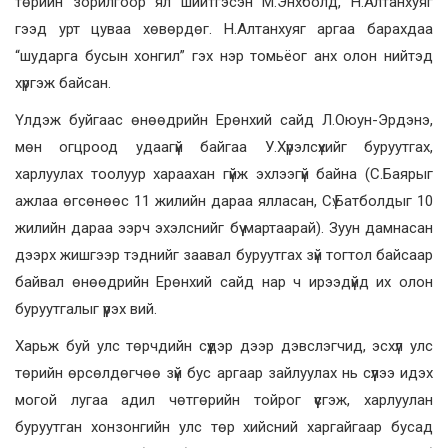
төрийн зорилгоор ял шийтгэсэн М.Энхболд, Н.Алтанхуяг
гээд урт цуваа хөвөрдөг. Н.Алтанхуяг аргаа барахдаа
“шударга бусын хонгил” гэх нэр томьёог анх олон нийтэд
хүргэж байсан.
Үлдэж буйгаас өнөөдрийн Ерөнхий сайд Л.Оюун-Эрдэнэ,
мөн огцроод удаагүй байгаа У.Хүрэлсүхийг буруутгах,
харлуулах тоолуур хараахан гүйж эхлээгүй байна (С.Баярыг
ажлаа өгсөнөөс 11 жилийн дараа ялласан, Сү.Батболдыг 10
жилийн дараа ээрч эхэлснийг бүү мартаарай). Зуун дамнасан
дээрх жишгээр тэднийг заавал буруутгах зүй тогтол байсаар
байвал өнөөдрийн Ерөнхий сайд нар ч ирээдүйд их олон
буруутгалыг үүрэх вий.
Харьж буй улс төрчдийн сүүдэр дээр дэвслэгчид, эсхүл улс
төрийн өрсөлдөгчөө зүй бус аргаар зайлуулах нь сүүлээ идэх
могой лугаа адил чөтгөрийн тойрог үүсгэж, харлуулан
буруутган хонзонгийн улс төр хийсний харгайгаар бусад