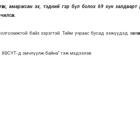
ж, амаржсан эх, тэдний гэр бүл болох 69 хүн халдварт өр
чилсөн.
гоомжтой байх хэрэгтэй. Тийм учраас бусад ээжүүдэд зөвлөмж, з
аа, ХӨСҮТ-д эмчлүүлж байна” гэж мэдээлэв.