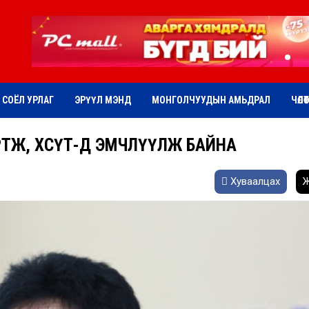
СОЁЛ УРЛАГ
ЭРҮҮЛ МЭНД
МОНГОЛЧУУДЫН АМЬДРАЛ
ЧӨЛӨ
ӨРТӨЖ, ХӨСҮТ-Д ЭМЧЛҮҮЛЖ БАЙНА
Хуваалцах
Ж