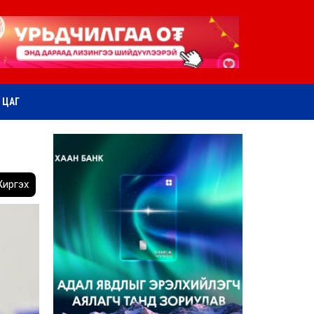
ӨТ ЦАГ
иргэх