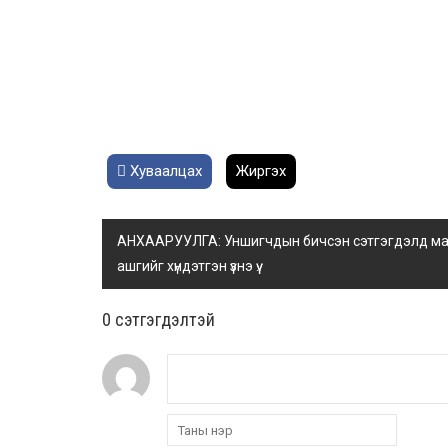
Хуваалцах
Жиргэх
АНХААРУУЛГА: Уншигчдын бичсэн сэтгэгдэлд манай
ашгийг хүндэтгэн үзнэ үү.
0 cэтгэгдэлтэй