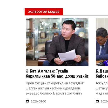
ХОЛБООТОЙ МЭДЭЭ
Э.Бат-Амгалан: Тухайн
Б.Дашп
барилгынхаа 50-аас дээш хувийг
байсан
барьсан тохиолдолд иргэдээс
851 а
Орон сууцны хохирогчдын асуудлыг
Аж үйлд
захиалга авдаг болгоно
шалгах ажлын хэсгийн хуралдаан
шатаху
өнөөдөр боллоо. Барилга хот байгу
мэдээл
2026-08-06
2026