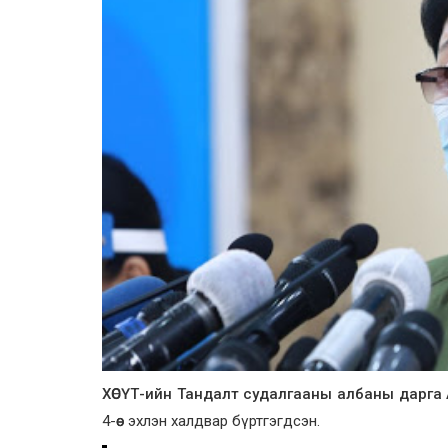
ХӨСҮТ-ийн Тандалт судалгааны албаны дарга
4-өөс эхлэн халдвар бүртгэгдсэн.