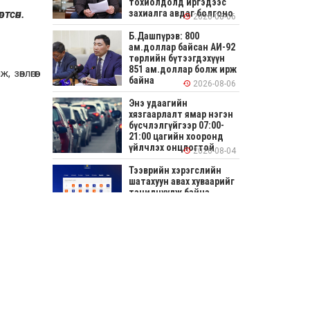
тохиолдолд иргэдээс
тсөн.
захиалга авдаг болгоно
2026-08-06
Б.Дашпүрэв: 800
ам.доллар байсан АИ-92
төрлийн бүтээгдэхүүн
851 ам.доллар болж ирж
өвлөгөөг
байна
2026-08-06
Энэ удаагийн
хязгаарлалт ямар нэгэн
бүсчлэлгүйгээр 07:00-
21:00 цагийн хооронд
үйлчлэх онцлогтой
2026-08-04
Тээврийн хэрэгслийн
шатахуун авах хуваарийг
танилцуулж байна
2026-08-04
СОНИРХОЛТОЙ: Ихэр
шар, цусан толботой
өндөг аюултай юу?
2026-08-04
Улсын заан