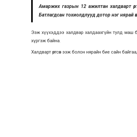
Амаржих газрын 12 ажилтан халдварт өртө
Батлагдсан тохиолдлууд дотор нэг нярай өв
Ээж хүүхэддээ халдвар халдаахгүйн тулд маш бол
хүргэж байна.
Халдварт өртсөн ээж болон нярайн бие сайн байг