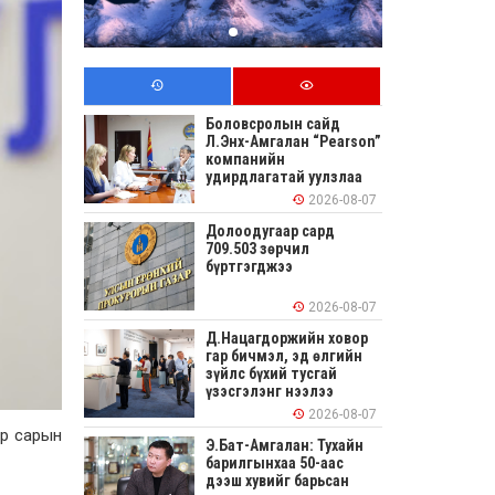
Боловсролын сайд
Л.Энх-Амгалан “Pearson”
компанийн
удирдлагатай уулзлаа
2026-08-07
Долоодугаар сард
709.503 зөрчил
бүртгэгджээ
2026-08-07
Д.Нацагдоржийн ховор
гар бичмэл, эд өлгийн
зүйлс бүхий тусгай
үзэсгэлэнг нээлээ
2026-08-07
ар сарын
Э.Бат-Амгалан: Тухайн
барилгынхаа 50-аас
дээш хувийг барьсан