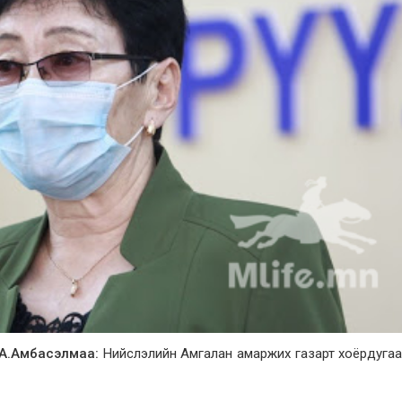
 А.Амбасэлмаа:
Нийслэлийн Амгалан амаржих газарт хоёрдуга