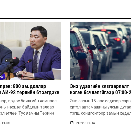
үрэв: 800 ам.доллар
Энэ удаагийн хязгаарлалт
 АИ-92 төрлийн бүтээгдэхүүн
нэгэн бүсчлэлгүйгээр 07:00-
м.доллар болж ирж байна
цагийн хооронд үйлчлэх
вэр, эрдэс баялгийн яамнаас
Энэ сарын 15-аас есдүгээр сар
онцлогтой
уны нөхцөл байдлын талаар
хүртэл автомашины улсын дуга
эл өглөө. Тус яамны Төрийн
тэгш, сондгойгоор замын хөдө
-08-06
2026-08-04