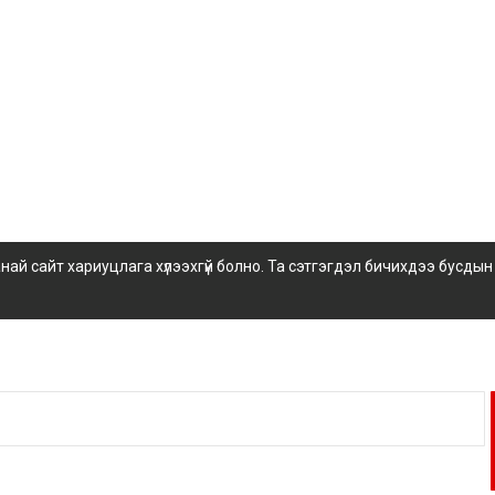
 сайт хариуцлага хүлээхгүй болно. Та сэтгэгдэл бичихдээ бусдын