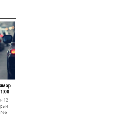
2026-07-27
Оюу толгойн төслөөс
иргэддээ ноогдол ашиг
хүртээх ажлын хэсэг
байгуулжээ
2026-07-24
Сөүлийн гудамжийг
амралтын өдрүүдэд
автомашингүй бүс
болгоно
2026-07-24
Ховд аймагт
бүртгэгдсэн тарваган
тахлын сэжигтэй
тохиолдол батлагджээ
 ямар
2026-07-24
21:00
НЗД-ын орлогч асан
Т.Даваадалайгийн
ын 12
цагдан хорих таслан
арын
сэргийлэх арга хэмжээг
нэг сараар сунгажээ
лгөө
2026-07-23
Хүний эрүүл мэндэд
хамгийн их эрсдэл