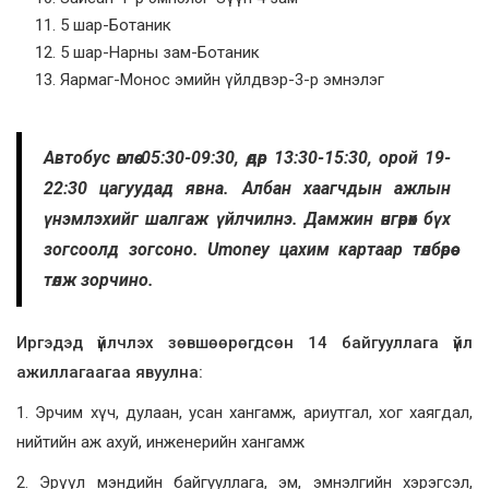
5 шар-Ботаник
5 шар-Нарны зам-Ботаник
Яармаг-Монос эмийн үйлдвэр-3-р эмнэлэг
Автобус өглөө 05:30-09:30, өдөр 13:30-15:30, орой 19-
22:30 цагуудад явна. Албан хаагчдын ажлын
үнэмлэхийг шалгаж үйлчилнэ. Дамжин өнгөрөх бүх
зогсоолд зогсоно. Umoney цахим картаар төлбөрөө
төлж зорчино.
Иргэдэд үйлчлэх зөвшөөрөгдсөн 14 байгууллага үйл
ажиллагаагаа явуулна:
1. Эрчим хүч, дулаан, усан хангамж, ариутгал, хог хаягдал,
нийтийн аж ахуй, инженерийн хангамж
2. Эрүүл мэндийн байгууллага, эм, эмнэлгийн хэрэгсэл,