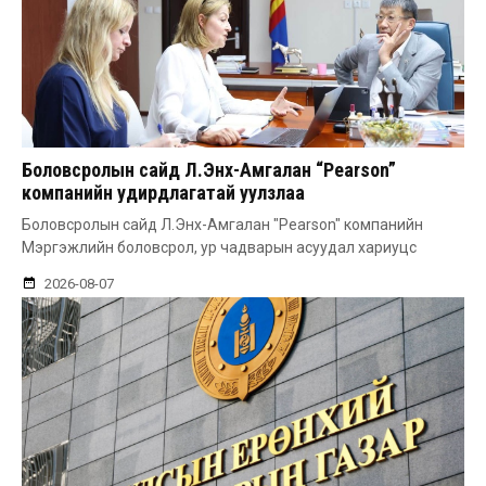
Боловсролын сайд Л.Энх-Амгалан “Pearson”
компанийн удирдлагатай уулзлаа
Боловсролын сайд Л.Энх-Амгалан "Pearson" компанийн
Мэргэжлийн боловсрол, ур чадварын асуудал хариуцс
2026-08-07