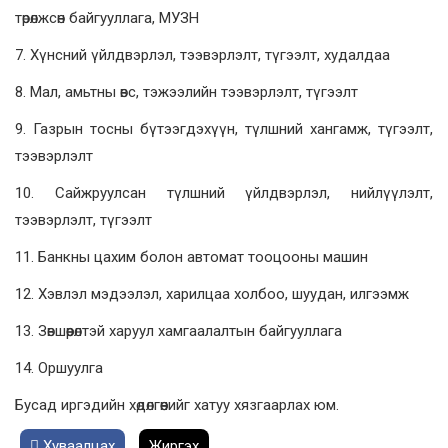
төрөлжсөн байгууллага, МУЗН
7. Хүнсний үйлдвэрлэл, тээвэрлэлт, түгээлт, худалдаа
8. Мал, амьтны өвс, тэжээлийн тээвэрлэлт, түгээлт
9. Газрын тосны бүтээгдэхүүн, түлшний хангамж, түгээлт,
тээвэрлэлт
10. Сайжруулсан түлшний үйлдвэрлэл, нийлүүлэлт,
тээвэрлэлт, түгээлт
11. Банкны цахим болон автомат тооцооны машин
12. Хэвлэл мэдээлэл, харилцаа холбоо, шуудан, илгээмж
13. Зөвшөөрөлтэй харуул хамгаалалтын байгууллага
14. Оршуулга
Бусад иргэдийн хөдөлгөөнийг хатуу хязгаарлах юм.
Хуваалцах
Жиргэх