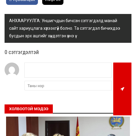
АНХААРУУЛГА: Уншигчдын бичсэн сэтгэгдэлд манай
сайт хариуцлага хүлээхгүй болно. Та сэтгэгдэл бичихдээ
бусдын эрх ашгийг хүндэтгэн үзнэ үү.
0 cэтгэгдэлтэй
ХОЛБООТОЙ МЭДЭЭ