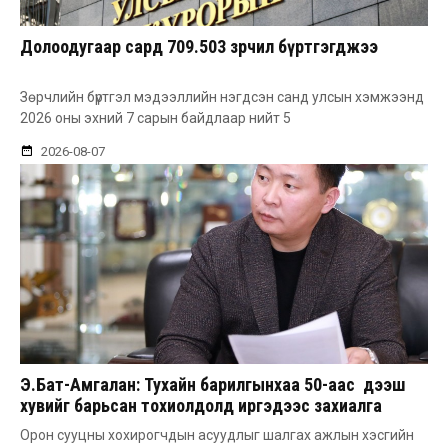
Долоодугаар сард 709.503 зөрчил бүртгэгджээ
Зөрчлийн бүртгэл мэдээллийн нэгдсэн санд улсын хэмжээнд
2026 оны эхний 7 сарын байдлаар нийт 5
2026-08-07
Э.Бат-Амгалан: Тухайн барилгынхаа 50-аас дээш
хувийг барьсан тохиолдолд иргэдээс захиалга
авдаг болгоно
Орон сууцны хохирогчдын асуудлыг шалгах ажлын хэсгийн