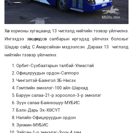
Хөл хорионы хугацаанд 13 чиглэлд нийтийн тээвэр үйлчилнэ.
Ингэхдээ зөвшөөрөгдсөн салбарын иргэдэд үйлчлэх болохыг
Шадар сайд С.Амарсайхан мэдээлсэн. Дараах 13 чиглэлд
нийтийн тээвэр үйлчилнэ:
Орбит-Сүхбаатарын талбай-Улиастай
Офицеруудын ордон-Саппоро
Чингэлтэй-Баянгол 3Б-Нисэх
Гэмтлийн эмнэлэг-100 айл-Шархад
Баруун салаа-21-р хороолол-3-р эмнэлэг
Зүүн салаа-Баянхошуу-МУБИС
Бэлх-Дарь Эх-ХӨСҮТ
Налайх-Офицеруудын ордон
Зунжин-МУБИС
Зайсан-1-р эмнэлэг-Зүүн 4 зам