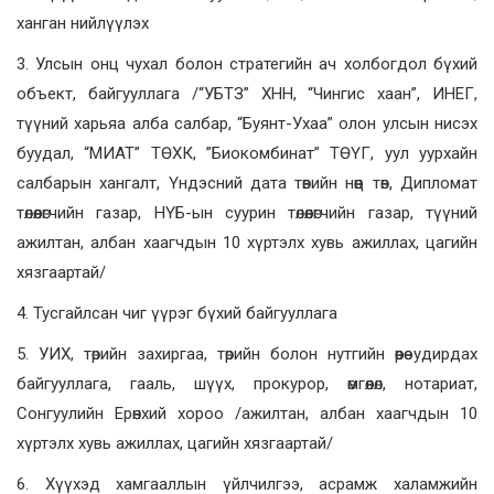
ханган нийлүүлэх
3. Улсын онц чухал болон стратегийн ач холбогдол бүхий
объект, байгууллага /“УБТЗ” ХНН, “Чингис хаан”, ИНЕГ,
түүний харьяа алба салбар, “Буянт-Ухаа” олон улсын нисэх
буудал, “МИАТ” ТӨХК, ”Биокомбинат” ТӨҮГ, уул уурхайн
салбарын хангалт, Үндэсний дата төвийн нөөц төв, Дипломат
төлөөлөгчийн газар, НҮБ-ын суурин төлөөлөгчийн газар, түүний
ажилтан, албан хаагчдын 10 хүртэлх хувь ажиллах, цагийн
хязгаартай/
4. Тусгайлсан чиг үүрэг бүхий байгууллага
5. УИХ, төрийн захиргаа, төрийн болон нутгийн өөрөө удирдах
байгууллага, гааль, шүүх, прокурор, өмгөөлөл, нотариат,
Сонгуулийн Ерөнхий хороо /ажилтан, албан хаагчдын 10
хүртэлх хувь ажиллах, цагийн хязгаартай/
6. Хүүхэд хамгааллын үйлчилгээ, асрамж халамжийн