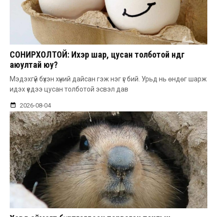
СОНИРХОЛТОЙ: Ихэр шар, цусан толботой өндөг
аюултай юу?
Мэдэхгүй бүхэн хүний дайсан гэж нэг үг бий. Урьд нь өндөг шарж
идэх үедээ цусан толботой эсвэл дав
2026-08-04