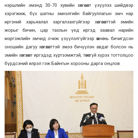
нэршлийн эмэнд 30-70 хувийн хөнгөлөлт үзүүлэх шийдвэр
хэрэгжиж, бүх шатны эмнэлгийн байгууллагын эмч нар
иргэний харьяалал харгалзахгүйгээр хөнгөлөлттэй эмийн
жорыг бичин, цар тахлын үед иргэд заавал нарийн
мэргэжлийн эмчид очиж үзүүлэлгүйгээр өмнө нь бичигдсэн
оношийн дагуу хөнгөлөлттэй эмээ бичүүлэн авдаг болсон нь
эмийн хөнгөлөлт иргэдэд хүртээмжтэй, төвөггүй хүрэх тогтолцоо
бүрдсэний илрэл гэж Байнгын хорооны дарга онцлов.