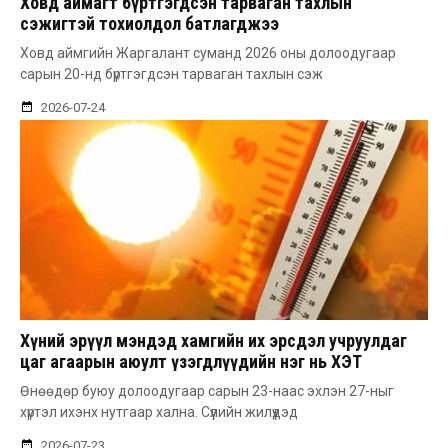
Ховд аймагт бүртгэгдсэн тарваган тахлын
сэжигтэй тохиолдол батлагджээ
Ховд аймгийн Жаргалант суманд 2026 оны долоодугаар
сарын 20-нд бүртгэгдсэн тарваган тахлын сэж
2026-07-24
Хүний эрүүл мэндэд хамгийн их эрсдэл учруулдаг
цаг агаарын аюулт үзэгдлүүдийн нэг нь ХЭТ
ХАЛУУН
Өнөөдөр буюу долоодугаар сарын 23-наас эхлэн 27-ныг
хүртэл ихэнх нутгаар хална. Сүүлийн жилүүдэд
2026-07-23