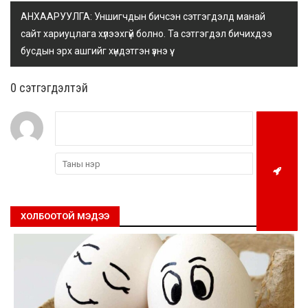
АНХААРУУЛГА: Уншигчдын бичсэн сэтгэгдэлд манай
сайт хариуцлага хүлээхгүй болно. Та сэтгэгдэл бичихдээ
бусдын эрх ашгийг хүндэтгэн үзнэ үү.
0 cэтгэгдэлтэй
ХОЛБООТОЙ МЭДЭЭ