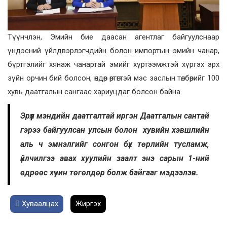
Түүнчлэн, Эмийн бие даасан агентлаг байгуулснаар
үндэсний үйлдвэрлэгчдийн болон импортын эмийн чанар,
бүртгэлийг хянаж чанартай эмийг хүртээмжтэй хүргэх эрх
зүйн орчин бий болсон, өндөр өртөгтэй мэс заслын төлбөрийг 100
хувь даатгалын сангаас хариуцдаг болсон байна.
Эрүүл мэндийн даатгалтай иргэн Даатгалын сантай
гэрээ байгуулсан улсын болон хувийн хэвшлийн
аль ч эмнэлгийг сонгон бүх төрлийн тусламж,
үйлчилгээ авах хуулийн заалт энэ сарын 1-ний
өдрөөс хүчин төгөлдөр болж байгааг мэдээлэв.
Хуваалцах
Жиргэх