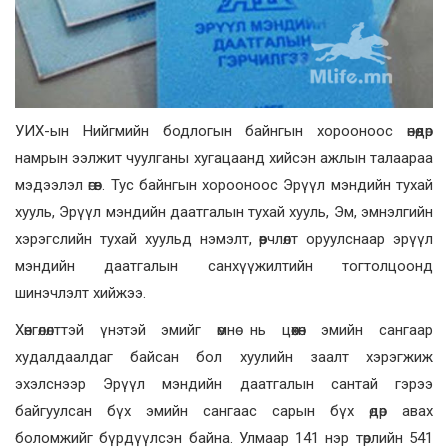
УИХ-ын Нийгмийн бодлогын байнгын хорооноос өнөөдөр
намрын ээлжит чуулганы хугацаанд хийсэн ажлын талаараа
мэдээлэл өгөв. Тус байнгын хорооноос Эрүүл мэндийн тухай
хууль, Эрүүл мэндийн даатгалын тухай хууль, Эм, эмнэлгийн
хэрэгслийн тухай хуульд нэмэлт, өөрчлөлт оруулснаар эрүүл
мэндийн даатгалын санхүүжилтийн тогтолцоонд
шинэчлэлт хийжээ.
Хөнгөлөлттэй үнэтэй эмийг өмнө нь цөөхөн эмийн сангаар
худалдаалдаг байсан бол хуулийн заалт хэрэгжиж
эхэлснээр Эрүүл мэндийн даатгалын сантай гэрээ
байгуулсан бүх эмийн сангаас сарын бүх өдөр авах
боломжийг бүрдүүлсэн байна. Улмаар 141 нэр төрлийн 541